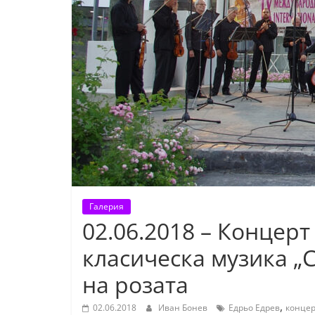
К
а
з
а
н
л
ъ
к
и
о
Галерия
б
02.06.2018 – Концер
л
класическа музика „
а
с
на розата
т
,
02.06.2018
Иван Бонев
Едрьо Едрев
концер
С