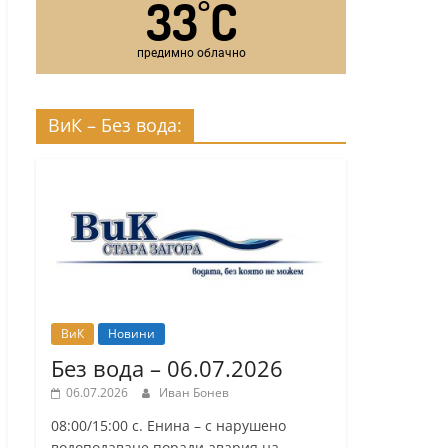
33
C
°
предимно облачно
ВиК – Без вода:
ВиК
Новини
Без вода – 06.07.2026
06.07.2026
Иван Бонев
08:00/15:00 с. Енина – с нарушено
водоподаване поради авария на