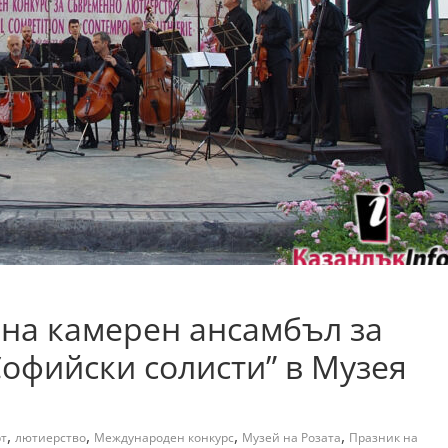
т на камерен ансамбъл за
Софийски солисти” в Музея
,
,
,
,
т
лютиерство
Международен конкурс
Музей на Розата
Празник на