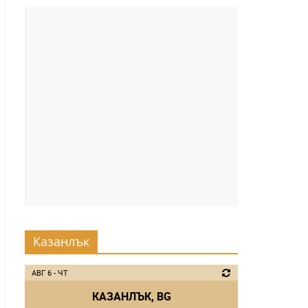
Казанлък
АВГ 6 - ЧТ
КАЗАНЛЪК, BG