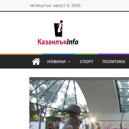
Skip
четвъртък, август 6, 2026
to
content
Казанлък
инфо
НОВИНИ
СПОРТ
ПОЛИТИКА
Н
о
в
и
н
и
о
т