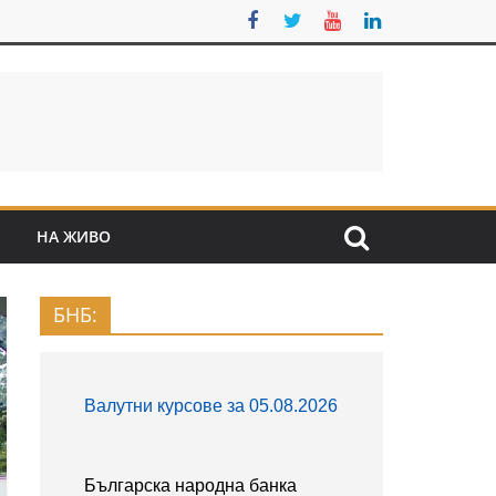
S
НА ЖИВО
БНБ: