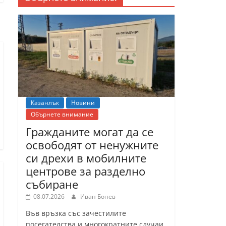
Казанлък
Новини
Обърнете внимание
Гражданите могат да се
освободят от ненужните
си дрехи в мобилните
центрове за разделно
събиране
08.07.2026
Иван Бонев
Във връзка със зачестилите
посегателства и многократните случаи