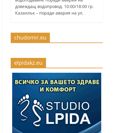
довеждащ водопровод. 10:00/18:00 гр.
Казанлък – поради авария на ул.
chudomir.eu
elpidakz.eu