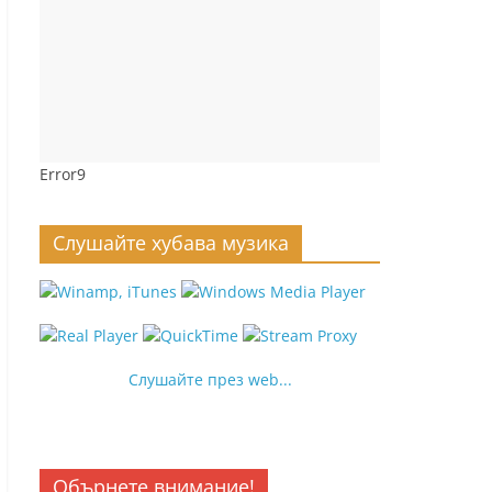
Error9
Слушайте хубава музика
Слушайте през web...
Обърнете внимание!