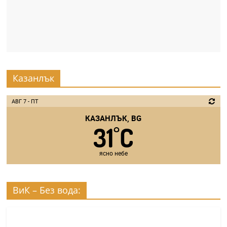
Казанлък
АВГ 7 - ПТ
КАЗАНЛЪК, BG
31
C
°
ясно небе
ВиК – Без вода: