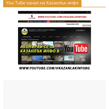
You Tube канал на Казанлък инфо