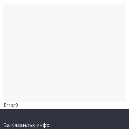
Error9
За Казанлък инфо