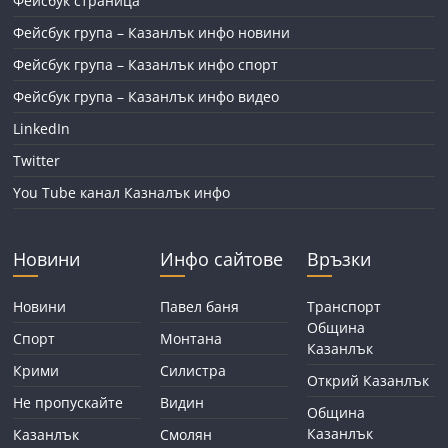
Фейсбук страница
Фейсбук група – Казанлък инфо новини
Фейсбук група – Казанлък инфо спорт
Фейсбук група – Казанлък инфо видео
LinkedIn
Twitter
You Tube канал Казналък инфо
Новини
Инфо сайтове
Връзки
Новини
Павел баня
Транспорт
Община
Спорт
Монтана
Казанлък
Крими
Силистра
Открий Казанлък
Не пропускайте
Видин
Община
Казанлък
Казанлък
Смолян