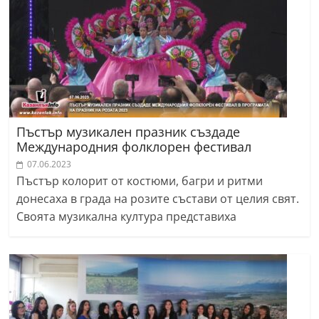
Пъстър музикален празник създаде
Международния фолклорен фестивал
07.06.2023
Пъстър колорит от костюми, багри и ритми
донесаха в града на розите състави от целия свят.
Своята музикална култура представиха