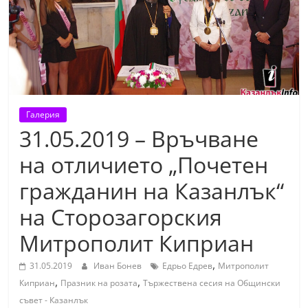
т
К
а
з
а
н
Галерия
л
31.05.2019 – Връчване
ъ
на отличието „Почетен
к
гражданин на Казанлък“
и
о
на Сторозагорския
б
Митрополит Киприан
л
а
,
31.05.2019
Иван Бонев
Едрьо Едрев
Митрополит
,
,
с
Киприан
Празник на розата
Тържествена сесия на Общински
т
съвет - Казанлък