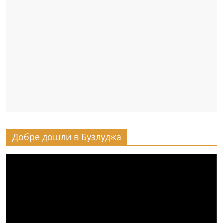
Добре дошли в Бузлуджа
Видео