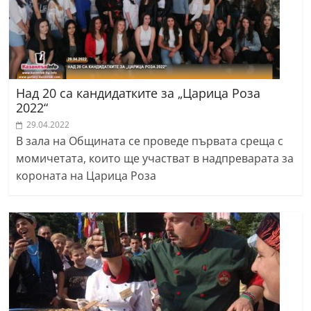
Над 20 са кандидатките за „Царица Роза
2022“
29.04.2022
В зала на Общината се проведе първата среща с
момичетата, които ще участват в надпреварата за
короната на Царица Роза