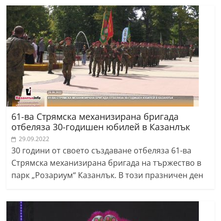
61-ва Стрямска механизирана бригада
отбеляза 30-годишен юбилей в Казанлък
29.09.2022
30 години от своето създаване отбеляза 61-ва
Стрямска механизирана бригада на тържество в
парк „Розариум“ Казанлък. В този празничен ден