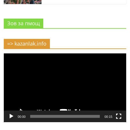
Зов за пмощ
=> kazanlak.info
Видео
00:00
00:15