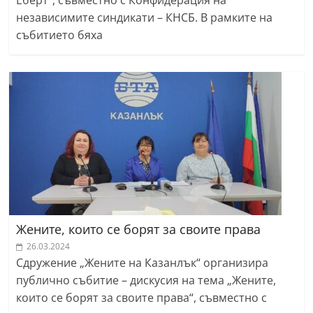
Еберт“, съвместно с Конфидерация на
независимите синдикати – КНСБ. В рамките на
събитието бяха
Жените, които се борят за своите права
26.03.2024
Сдружение „Жените на Казанлък“ организира
публично събитие – дискусия на тема „Жените,
които се борят за своите права“, съвместно с