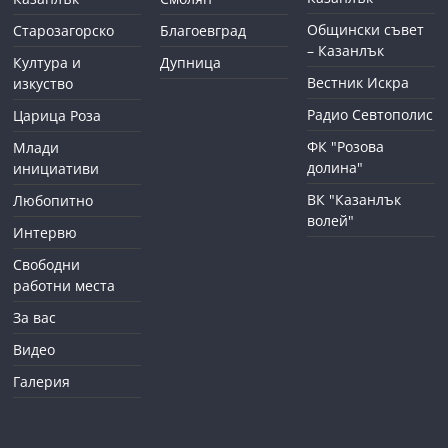
Общински съвет
Старозагорско
Благоевград
– Казанлък
Култура и
Дупница
Вестник Искра
изкуство
Радио Севтополис
Царица Роза
ФК "Розова
Млади
долина"
инициативи
ВК "Казанлък
Любопитно
волей"
Интервю
Свободни
работни места
За вас
Видео
Галерия