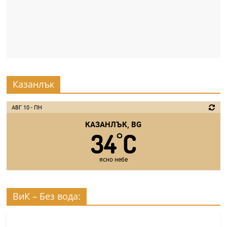
Казанлък
АВГ 10 - ПН
КАЗАНЛЪК, BG
34
C
°
ясно небе
ВиК – Без вода: