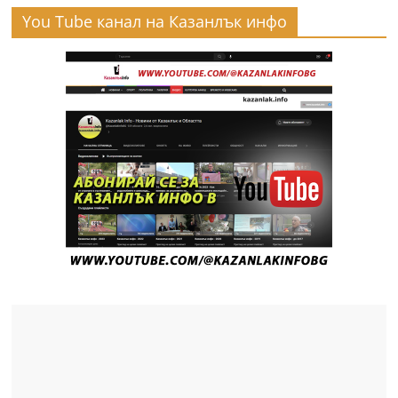
You Tube канал на Казанлък инфо