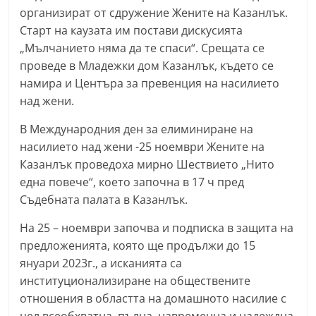
организират от сдружение Жените на Казанлък.
n
Старт на каузата им постави дискусията
l
„Мълчанието няма да те спаси“. Срещата се
a
проведе в Младежки дом Казанлък, където се
k
намира и Центъра за превенция на насилието
.
над жени.
i
В Международния ден за елиминиране на
n
насилието над жени -25 ноември Жените на
f
Казанлък проведоха мирно Шествието „Нито
o
една повече“, което започна в 17 ч пред
,
Съдебната палата в Казанлък.
k
На 25 – ноември започва и подписка в защита на
a
предложенията, която ще продължи до 15
z
януари 2023г., а исканията са
a
институционализиране на обществените
n
отношения в областта на домашното насилие с
l