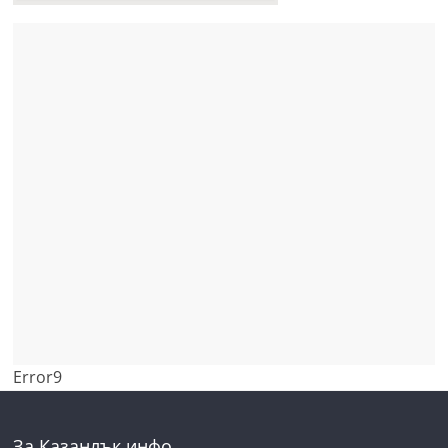
Error9
За Казанлък инфо