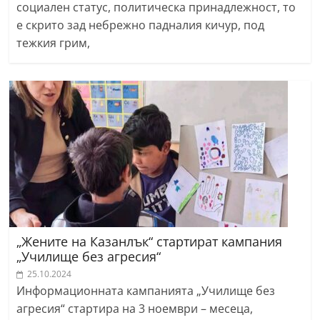
социален статус, политическа принадлежност, то
е скрито зад небрежно падналия кичур, под
тежкия грим,
„Жените на Казанлък“ стартират кампания
„Училище без агресия“
25.10.2024
Информационната кампанията „Училище без
агресия“ стартира на 3 ноември – месеца,