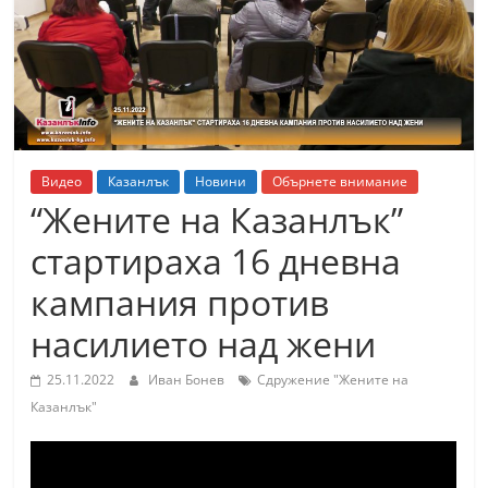
т
К
а
з
а
н
Видео
Казанлък
Новини
Обърнете внимание
л
“Жените на Казанлък”
ъ
стартираха 16 дневна
к
кампания против
и
о
насилието над жени
б
25.11.2022
Иван Бонев
Сдружение "Жените на
л
Казанлък"
а
с
т