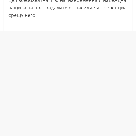
цел всеобхватна, пълна, навременна и надеждна
a
защита на пострадалите от насилие и превенция
k
срещу него.
-
b
g
.
i
n
f
o
,
g
a
l
l
e