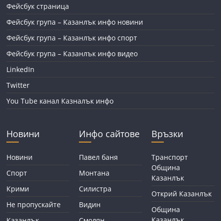
Фейсбук страница
Фейсбук група – Казанлък инфо новини
Фейсбук група – Казанлък инфо спорт
Фейсбук група – Казанлък инфо видео
LinkedIn
Twitter
You Tube канал Казналък инфо
Новини
Инфо сайтове
Връзки
Новини
Павел баня
Транспорт
Община
Спорт
Монтана
Казанлък
Крими
Силистра
Открий Казанлък
Не пропускайте
Видин
Община
Казанлък
Казанлък
Смолян