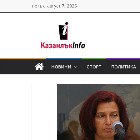
Skip
петък, август 7, 2026
to
content
Казанлък
инфо
НОВИНИ
СПОРТ
ПОЛИТИКА
Н
о
в
и
н
и
о
т