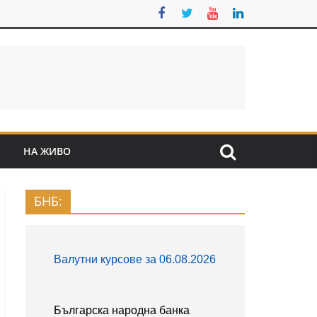
S
НА ЖИВО
БНБ: