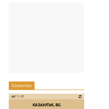
Казанлък
АВГ 7 - ПТ
КАЗАНЛЪК, BG