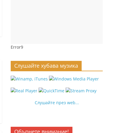
Error9
Слушайте хубава музика
Слушайте през web...
Обърнете внимание!