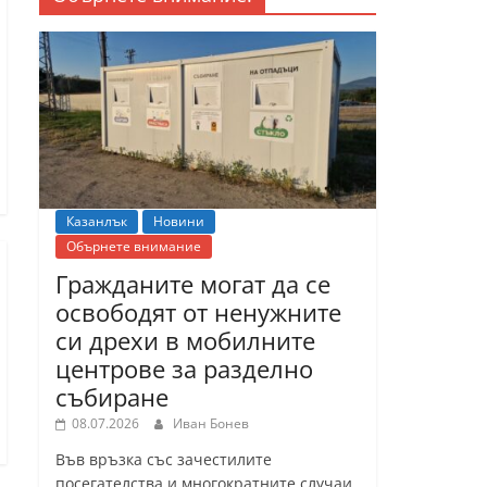
Казанлък
Новини
Обърнете внимание
Гражданите могат да се
освободят от ненужните
си дрехи в мобилните
центрове за разделно
събиране
08.07.2026
Иван Бонев
Във връзка със зачестилите
посегателства и многократните случаи