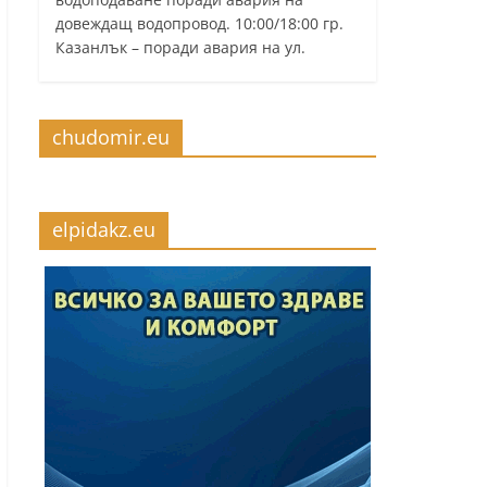
довеждащ водопровод. 10:00/18:00 гр.
Казанлък – поради авария на ул.
chudomir.eu
elpidakz.eu