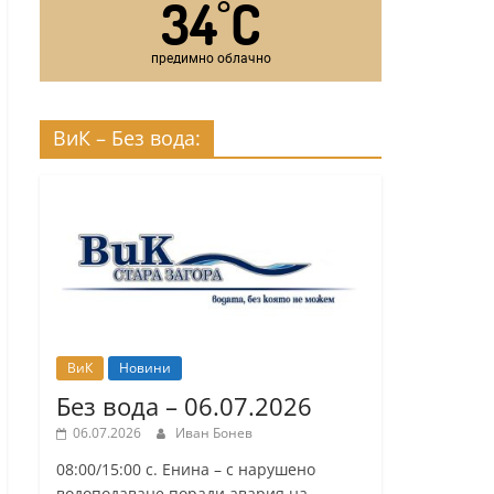
34
C
°
предимно облачно
ВиК – Без вода:
ВиК
Новини
Без вода – 06.07.2026
06.07.2026
Иван Бонев
08:00/15:00 с. Енина – с нарушено
водоподаване поради авария на