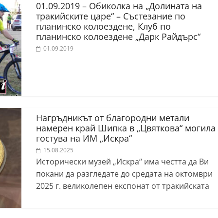
01.09.2019 – Обиколка на „Долината на
тракийските царе“ – Състезание по
планинско колоездене, Клуб по
планинско колоездене „Дарк Райдърс“
01.09.2019
Нагръдникът от благородни метали
намерен край Шипка в „Цвяткова“ могила
гостува на ИМ „Искра“
15.08.2025
Исторически музей „Искра“ има честта да Ви
покани да разгледате до средата на октомври
2025 г. великолепен експонат от тракийската