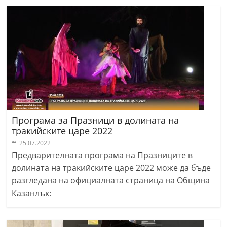
r
y
-
k
a
z
a
n
Програма за Празници в долината на
l
тракийските царе 2022
a
25.07.2022
k
Предварителната програма на Празниците в
.
долината на тракийските царе 2022 може да бъде
c
разгледана на официалната страница на Община
Казанлък:
o
m