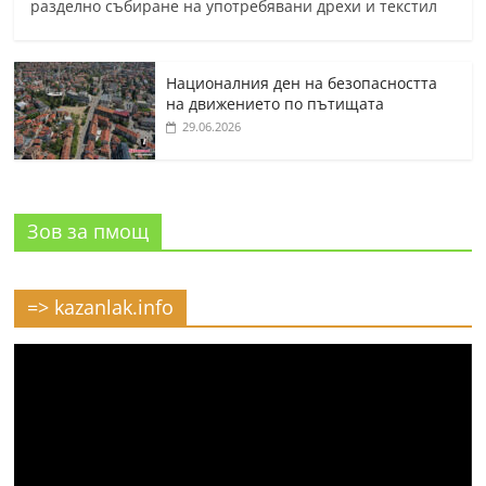
разделно събиране на употребявани дрехи и текстил
Националния ден на безопасността
на движението по пътищата
29.06.2026
Зов за пмощ
=> kazanlak.info
Видео