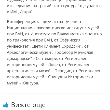
a
изследвания на тракийската култура“ ще участва
k
и ИМ „Искра“
-
В конференцията ще участват учени от
b
Националния археологически институт с музей
g
при БАН, от Института по Балканистика с център
.
по тракология при БАН, от Софийския
i
унивеситет „Свети Климент Охридски” , от
Археологически музей „Професор Мечислав
n
Домарадски“ – Септември, от Регионален
f
исторически музей – Ловеч, от Регионален
o
археологически музей – Пловдив, от Регионален
,
исторически музей – Свищов и Исторически
g
музей – Клисура.
a
l
l
Вижте още
e