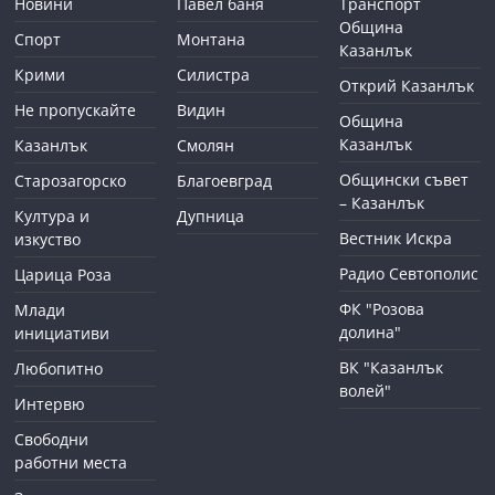
Новини
Павел баня
Транспорт
Община
Спорт
Монтана
Казанлък
Крими
Силистра
Открий Казанлък
Не пропускайте
Видин
Община
Казанлък
Казанлък
Смолян
Общински съвет
Старозагорско
Благоевград
– Казанлък
Култура и
Дупница
Вестник Искра
изкуство
Радио Севтополис
Царица Роза
ФК "Розова
Млади
долина"
инициативи
ВК "Казанлък
Любопитно
волей"
Интервю
Свободни
работни места