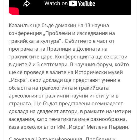
n
l
a
Казанлък ще бъде домакин на 13 научна
k
конференция „Проблеми и изследвания на
.
тракийската култура“ . Събитието е част от
програмата на Празници в Долината на
i
тракийските царе. Конференцията ще се състои
n
в дните 2 и 3 септември. В научния форум, който
f
ще се проведе в залите на Исторически музей
o
„Искра“, свои доклади ще представят учени в
,
областта на тракологията и тракийската
k
археология от различни научни институти в
a
страната. Ще бъдат представени осемнадесет
z
доклада на двадесет автори, в рамките на четири
заседания, като тематиката им е разнообразна,
a
каза археологът от ИМ „Искра“ Меглена Първин.
n
l
С доклад в 13-та конференция „Проблеми и