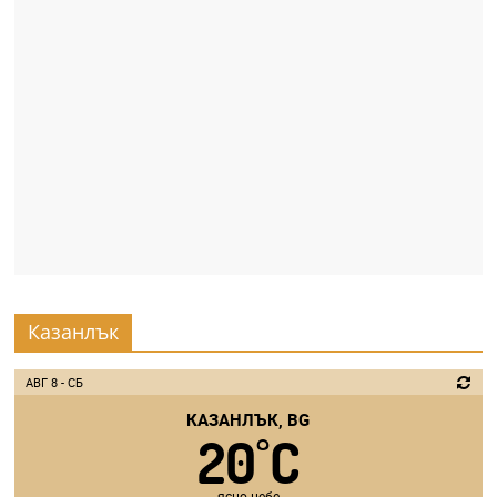
Казанлък
АВГ 8 - СБ
КАЗАНЛЪК, BG
20
C
°
ясно небе