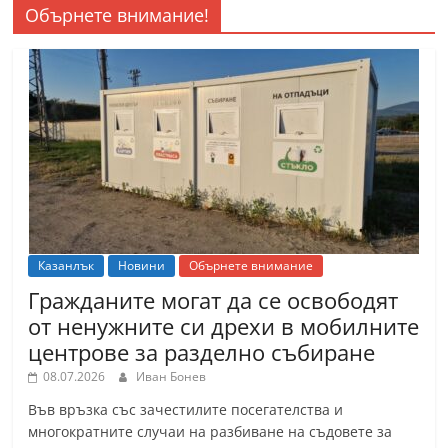
Обърнете внимание!
Казанлък
Новини
Обърнете внимание
Гражданите могат да се освободят
от ненужните си дрехи в мобилните
центрове за разделно събиране
08.07.2026
Иван Бонев
Във връзка със зачестилите посегателства и
многократните случаи на разбиване на съдовете за