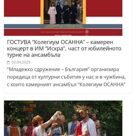
ГОСТУВА “Колегиум ОСАННА” – камерен
концерт в ИМ “Искра”, част от юбилейното
турне на ансамбъла
02.04.2025
“Младежко сдружение – България” организира
поредица от културни събития у нас и в чужбина,
с които камерният ансамбъл “Колегиум ОСАННА”