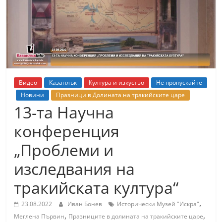
т
К
а
з
а
н
Видео
Казанлък
Култура и изкуство
Не пропускайте
л
Новини
Празници в Долината на тракийските царе
ъ
13-та Научна
к
конференция
и
„Проблеми и
о
б
изследвания на
л
тракийската култура“
а
,
с
23.08.2022
Иван Бонев
Исторически Музей "Искра"
,
,
т
Меглена Първин
Празниците в долината на тракийските царе