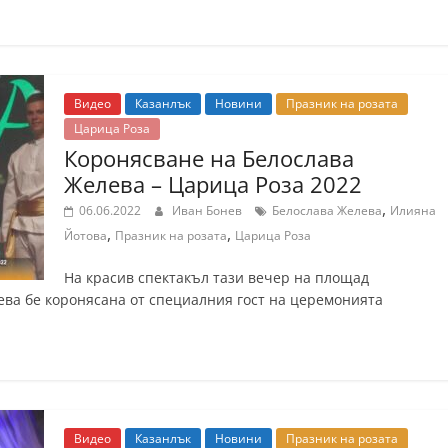
Видео
Казанлък
Новини
Празник на розата
Царица Роза
Коронясване на Белослава
Желева – Царица Роза 2022
,
06.06.2022
Иван Бонев
Белослава Желева
Илияна
,
,
Йотова
Празник на розата
Царица Роза
На красив спектакъл тази вечер на площад
ева бе коронясана от специалния гост на церемонията
Видео
Казанлък
Новини
Празник на розата