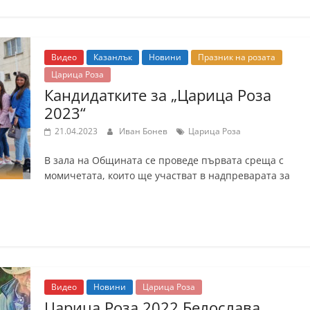
Видео
Казанлък
Новини
Празник на розата
Царица Роза
Кандидатките за „Царица Роза
2023“
21.04.2023
Иван Бонев
Царица Роза
В зала на Общината се проведе първата среща с
момичетата, които ще участват в надпреварата за
Видео
Новини
Царица Роза
Царица Роза 2022 Белослава