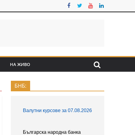
S
НА ЖИВО
БНБ: