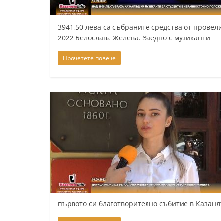
y
-
3941,50 лева са събраните средства от провел
2022 Белослава Желева. Заедно с музиканти
k
a
Прочетете повече
z
a
n
l
a
k
.
c
o
m
първото си благотворително събитие в Казанлъ