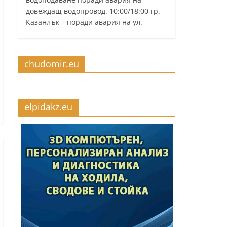
довеждащ водопровод. 10:00/18:00 гр.
Казанлък – поради авария на ул.
chudomir.eu
elpidakz.eu