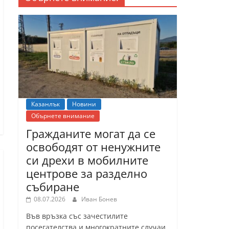
Казанлък
Новини
Обърнете внимание
Гражданите могат да се
освободят от ненужните
си дрехи в мобилните
центрове за разделно
събиране
08.07.2026
Иван Бонев
Във връзка със зачестилите
посегателства и многократните случаи