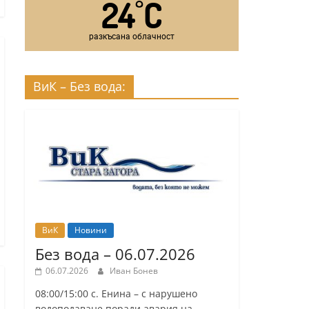
24
C
°
разкъсана облачност
ВиК – Без вода:
ВиК
Новини
Без вода – 06.07.2026
06.07.2026
Иван Бонев
08:00/15:00 с. Енина – с нарушено
водоподаване поради авария на