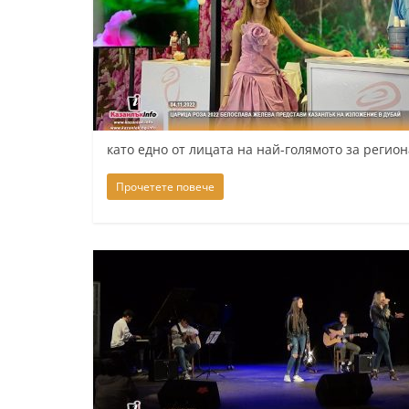
k
-
b
g
.
като едно от лицата на най-голямото за реги
i
n
Прочетете повече
f
o
,
g
a
l
l
e
r