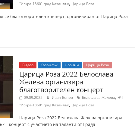
,
"Искра-1860" град Казанлък
Царица Роза
ия се благотворителен концерт, организиран от Царица Роза
Видео
Казанлък
Новини
Царица Роза
Царица Роза 2022 Белослава
Желева организира
благотворителен концерт
,
09.09.2022
Иван Бонев
Белослава Желева
НЧ
,
"Искра-1860" град Казанлък
Царица Роза
Царица Роза 2022 Белослава Желева организира
к – концерт с участието на таланти от Града