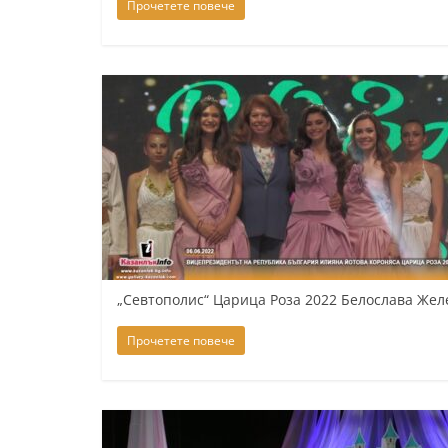
Прочетете повече
„Севтополис“ Царица Роза 2022 Белослава Жел
Прочетете повече