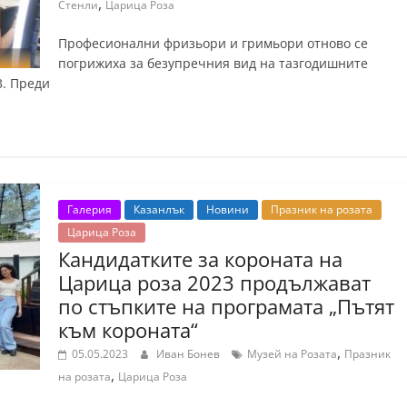
,
Стенли
Царица Роза
Професионални фризьори и гримьори отново се
погрижиха за безупречния вид на тазгодишните
3. Преди
Галерия
Казанлък
Новини
Празник на розата
Царица Роза
Кандидатките за короната на
Царица роза 2023 продължават
по стъпките на програмата „Пътят
към короната“
,
05.05.2023
Иван Бонев
Музей на Розата
Празник
,
на розата
Царица Роза