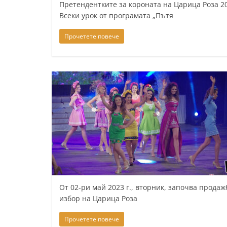
Претендентките за короната на Царица Роза 20
т
Всеки урок от програмата „Пътя
а
Прочетете повече
р
а
З
а
г
о
р
а
–
k
a
От 02-ри май 2023 г., вторник, започва продаж
z
избор на Царица Роза
a
Прочетете повече
n