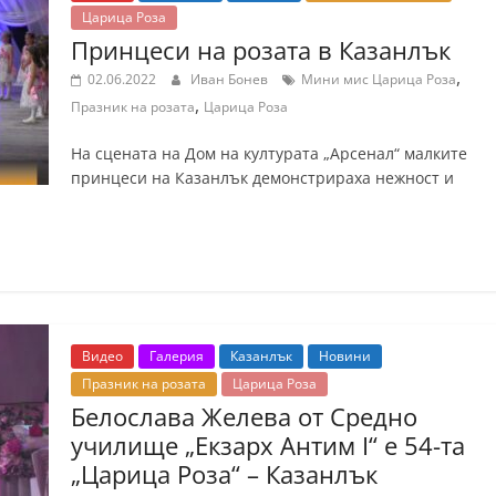
Царица Роза
Принцеси на розата в Казанлък
,
02.06.2022
Иван Бонев
Мини мис Царица Роза
,
Празник на розата
Царица Роза
На сцената на Дом на културата „Арсенал“ малките
принцеси на Казанлък демонстрираха нежност и
Видео
Галерия
Казанлък
Новини
Празник на розата
Царица Роза
Белослава Желева от Средно
училище „Екзарх Антим I“ е 54-та
„Царица Роза“ – Казанлък