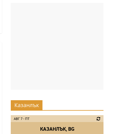
Казанлък
АВГ 7 - ПТ
КАЗАНЛЪК, BG