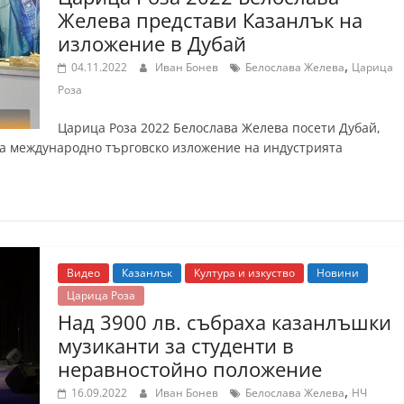
Желева представи Казанлък на
изложение в Дубай
,
04.11.2022
Иван Бонев
Белослава Желева
Царица
Роза
Царица Роза 2022 Белослава Желева посети Дубай,
она международно търговско изложение на индустрията
Видео
Казанлък
Култура и изкуство
Новини
Царица Роза
Над 3900 лв. събраха казанлъшки
музиканти за студенти в
неравностойно положение
,
16.09.2022
Иван Бонев
Белослава Желева
НЧ