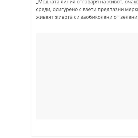
„Модната линия отговаря на живот, очак
l
среди, осигурено с взети предпазни мерки
a
живеят живота си заобиколени от зелени
k
.
i
n
f
o
,
k
a
z
a
n
l
a