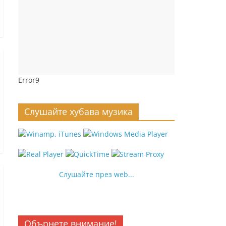
Error9
Слушайте хубава музика
Слушайте през web...
Обърнете внимание!