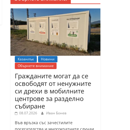
Казанлък
Новини
Обърнете внимание
Гражданите могат да се
освободят от ненужните
си дрехи в мобилните
центрове за разделно
събиране
08.07.2026
Иван Бонев
Във връзка със зачестилите
посегателства и многократните случаи