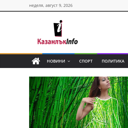
Skip
неделя, август 9, 2026
to
content
Казанлък
инфо
НОВИНИ
СПОРТ
ПОЛИТИКА
Н
о
в
и
н
и
о
т