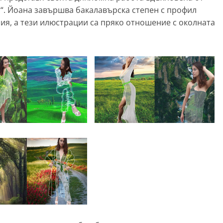
“. Йоана завършва бакалавърска степен с профил
я, а тези илюстрации са пряко отношение с околната