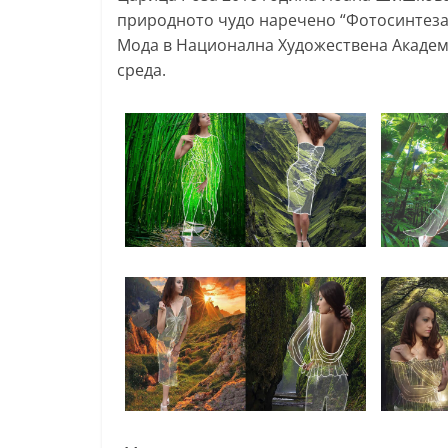
природното чудо наречено “Фотосинтеза
т
Мода в Национална Художествена Академи
а
среда.
р
а
З
а
г
о
р
а
–
k
a
z
a
n