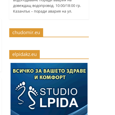
довеждащ водопровод. 10:00/18:00 гр.
Казанлък – поради авария на ул.
chudomir.eu
elpidakz.eu