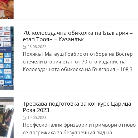
70. колоездачна обиколка на България –
етап Троян – Казанлък
28.08.2023
Полякът Матеуш Грабис от отбора на Востер
спечели втория етап от 70-ото издание на
Колоездачната обиколка на България – 108,3
Трескава подготовка за конкурс Царица
Роза 2023
19.05.2023
Професионални фризьори и гримьори отново
се погрижиха за безупречния вид на