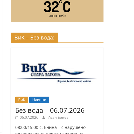
32
C
°
ясно небе
ВиК – Без вода:
ВиК
Новини
Без вода – 06.07.2026
06.07.2026
Иван Бонев
08:00/15:00 с. Енина – с нарушено
водоподаване поради авария на