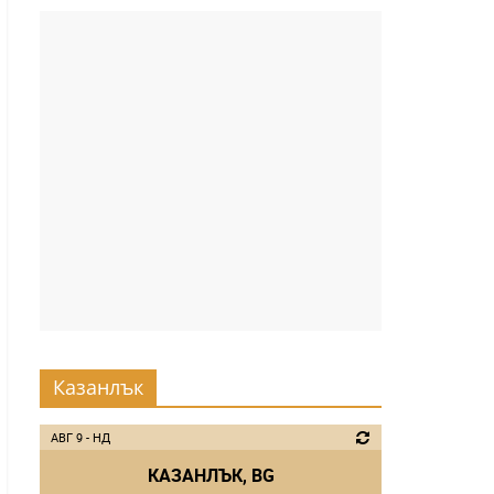
Казанлък
АВГ 9 - НД
КАЗАНЛЪК, BG