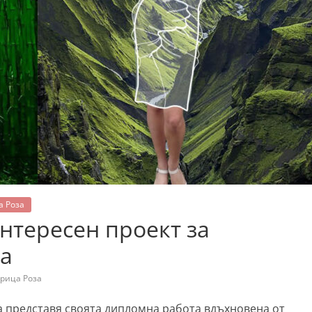
а Роза
интересен проект за
та
рица Роза
 представя своята дипломна работа вдъхновена от