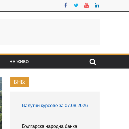
S
НА ЖИВО
БНБ: