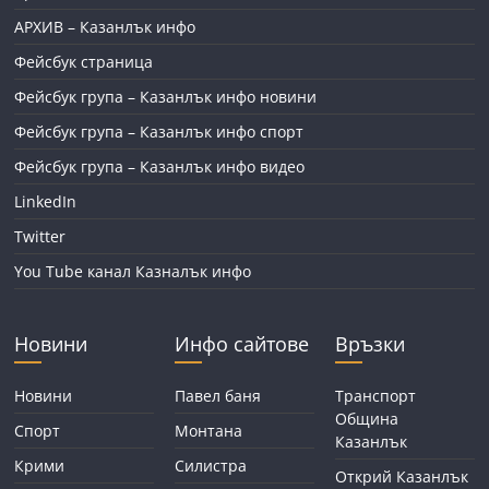
АРХИВ – Казанлък инфо
Фейсбук страница
Фейсбук група – Казанлък инфо новини
Фейсбук група – Казанлък инфо спорт
Фейсбук група – Казанлък инфо видео
LinkedIn
Twitter
You Tube канал Казналък инфо
Новини
Инфо сайтове
Връзки
Новини
Павел баня
Транспорт
Община
Спорт
Монтана
Казанлък
Крими
Силистра
Открий Казанлък