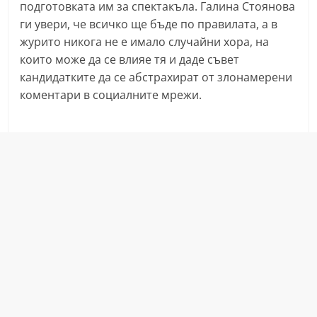
подготовката им за спектакъла. Галина Стоянова
a
ги увери, че всичко ще бъде по правилата, а в
k
журито никога не е имало случайни хора, на
-
които може да се влияе тя и даде съвет
b
кандидатките да се абстрахират от злонамерени
g
коментари в социалните мрежи.
.
i
n
f
o
,
g
a
l
l
e