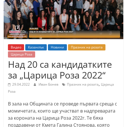
т
К
а
з
а
н
Видео
Казанлък
Новини
Празник на розата
л
Царица Роза
ъ
Над 20 са кандидатките
к
за „Царица Роза 2022“
и
,
о
29.04.2022
Иван Бонев
Празник на розата
Царица
Роза
б
л
В зала на Общината се проведе първата среща с
а
момичетата, които ще участват в надпреварата
с
за короната на Царица Роза 2022г. Те бяха
т
поздравени от Кмета Галина Стоянова, която