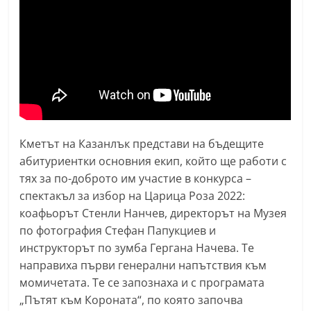
n
l
a
k
.
i
n
Кметът на Казанлък представи на бъдещите
f
абитуриентки основния екип, който ще работи с
o
тях за по-доброто им участие в конкурса –
,
спектакъл за избор на Царица Роза 2022:
k
коафьорът Стенли Нанчев, директорът на Музея
a
по фотография Стефан Папукциев и
z
инструкторът по зумба Гергана Начева. Те
направиха първи генерални напътствия към
a
момичетата. Те се запознаха и с програмата
n
„Пътят към Короната“, по която започва
l