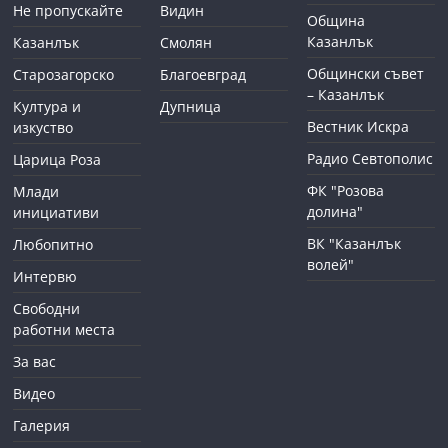
Не пропускайте
Видин
Община
Казанлък
Казанлък
Смолян
Общински съвет
Старозагорско
Благоевград
– Казанлък
Култура и
Дупница
Вестник Искра
изкуство
Радио Севтополис
Царица Роза
ФК "Розова
Млади
долина"
инициативи
ВК "Казанлък
Любопитно
волей"
Интервю
Свободни
работни места
За вас
Видео
Галерия