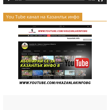
You Tube канал на Казанлък инфо