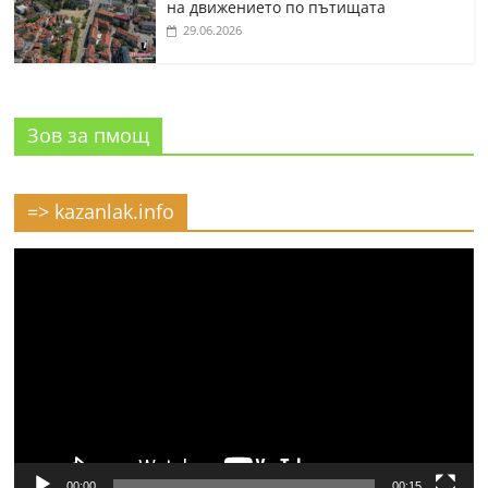
на движението по пътищата
29.06.2026
Зов за пмощ
=> kazanlak.info
Видео
00:00
00:15