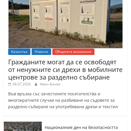
Казанлък
Новини
Обърнете внимание
Гражданите могат да се освободят
от ненужните си дрехи в мобилните
центрове за разделно събиране
08.07.2026
Иван Бонев
Във връзка със зачестилите посегателства и
многократните случаи на разбиване на съдовете за
разделно събиране на употребявани дрехи и текстил
Националния ден на безопасността