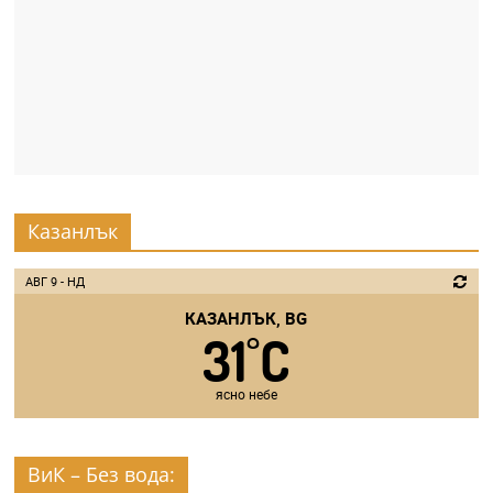
Казанлък
АВГ 9 - НД
КАЗАНЛЪК, BG
31
C
°
ясно небе
ВиК – Без вода: