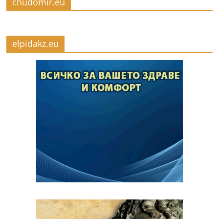
chudomir.eu
elpidakz.eu