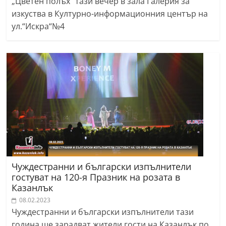
„Цветен полъх“ тази вечер в зала Галерия за
изкуства в Културно-информационния център на
ул.“Искра“№4
Чуждестранни и български изпълнители
гостуват на 120-я Празник на розата в
Казанлък
08.02.2023
Чуждестранни и български изпълнители тази
година ще зарадват жители гости на Казанлък по