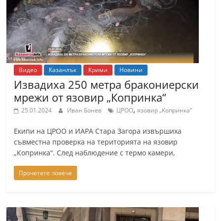
Видео
Казанлък
Крими
Новини
Извадиха 250 метра бракониерски
мрежи от язовир „Копринка“
,
25.01.2024
Иван Бонев
ЦРОО
язовир „Копринка“
Eкипи на ЦРОО и ИАРА Стара Загора извършиха
съвместна проверка на територията на язовир
„Копринка“. След наблюдение с термо камери,
Прочетете повече