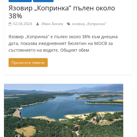
Язовир „Копринка“ пълен около
38%
02.04.2024
Иван Бонев
язовир „Копринка“
Язовир „Копринка“ е пълен около 38% към днешна
дата, показва ежедневният бюлетин на МОСВ за
състоянието на водите. Общият обем
Прочетете повече