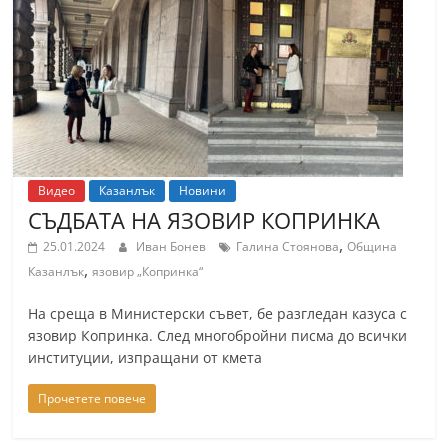
Видео
Казанлък
Новини
СЪДБАТА НА ЯЗОВИР КОПРИНКА
,
25.01.2024
Иван Бонев
Галина Стоянова
Община
,
Казанлък
язовир „Копринка“
На среща в Министерски съвет, бе разгледан казуса с
язовир Копринка. След многобройни писма до всички
институции, изпращани от кмета
Прочетете повече