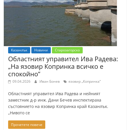
т
К
а
з
а
н
Казанлък
Новини
Старозагорско
л
Областният управител Ива Радева:
ъ
„На язовир Копринка всичко е
к
спокойно“
и
09.04.2026
Иван Бонев
язовир „Копринка“
о
Областният управител Ива Радева и нейният
б
заместник д-р инж. Дани Бечев инспектираха
л
състоянието на язовир Копринка край Казанлък.
а
„Нивото се
с
Прочетете повече
т