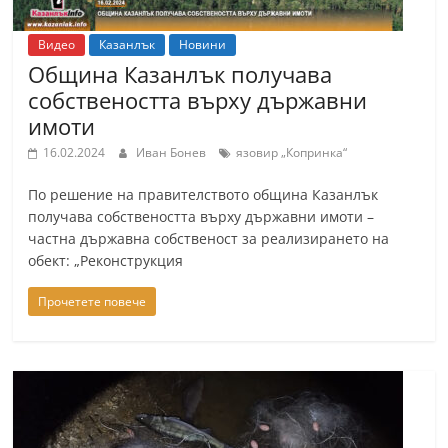
Видео
Казанлък
Новини
Община Казанлък получава
собствеността върху държавни
имоти
16.02.2024
Иван Бонев
язовир „Копринка“
По решение на правителството община Казанлък
получава собствеността върху държавни имоти –
частна държавна собственост за реализирането на
обект: „Реконструкция
Прочетете повече