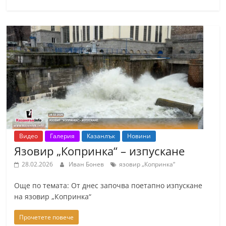
С
т
а
р
а
З
а
г
о
р
Видео
Галерия
Казанлък
Новини
Язовир „Копринка“ – изпускане
а
–
28.02.2026
Иван Бонев
язовир „Копринка“
k
Още по темата: От днес започва поетапно изпускане
a
на язовир „Копринка“
z
Прочетете повече
a