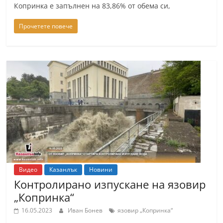
Копринка е запълнен на 83,86% от обема си,
Прочетете повече
Видео
Казанлък
Новини
Контролирано изпускане на язовир
„Копринка“
16.05.2023
Иван Бонев
язовир „Копринка“