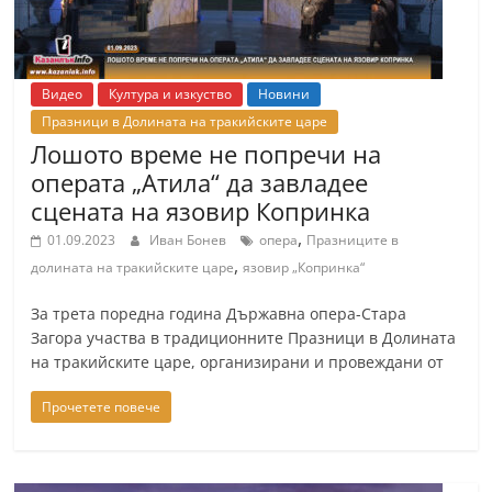
Видео
Култура и изкуство
Новини
Празници в Долината на тракийските царе
Лошото време не попречи на
операта „Атила“ да завладее
сцената на язовир Копринка
,
01.09.2023
Иван Бонев
опера
Празниците в
,
долината на тракийските царе
язовир „Копринка“
За трета поредна година Държавна опера-Стара
Загора участва в традиционните Празници в Долината
на тракийските царе, организирани и провеждани от
Прочетете повече