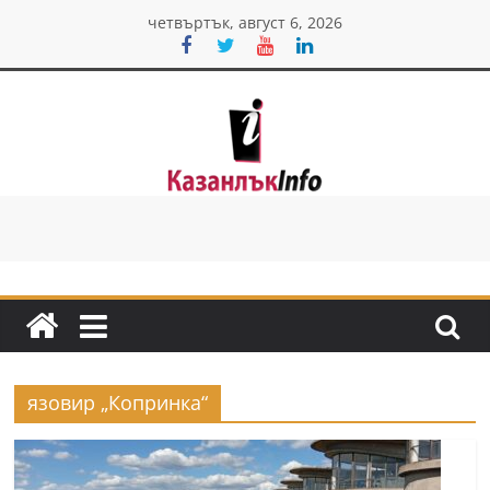
Skip
четвъртък, август 6, 2026
to
content
Казанлък
инфо
Н
о
в
и
язовир „Копринка“
н
и
о