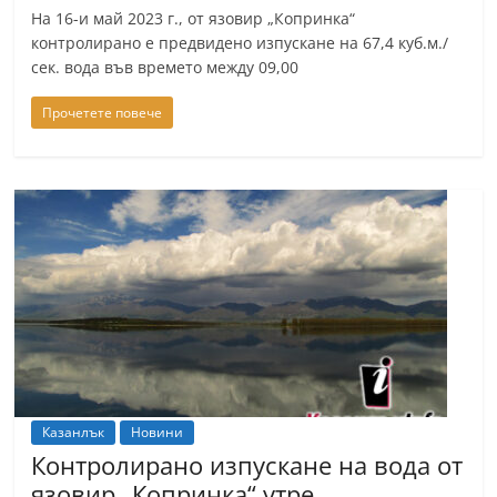
На 16-и май 2023 г., от язовир „Копринка“
контролирано е предвидено изпускане на 67,4 куб.м./
сек. вода във времето между 09,00
Прочетете повече
Казанлък
Новини
Контролирано изпускане на вода от
язовир „Копринка“ утре