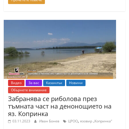
Видео
За вас
Казанлък
Новини
Обърнете внимание
Забранява се риболова през
тъмната част на денонощието на
яз. Копринка
,
03.11.2023
Иван Бонев
ЦРОО
язовир „Копринка“