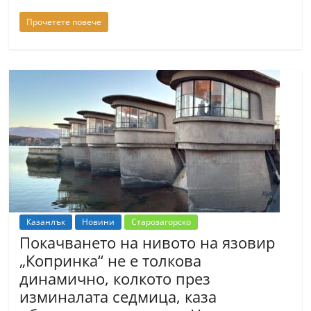
a
Прочетете повече
k
-
b
g
.
i
n
f
o
,
Казанлък
Новини
Старозагорско
g
Покачването на нивото на язовир
a
„Копринка“ не е толкова
l
динамично, колкото през
l
изминалата седмица, каза
e