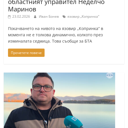
областният управител Неделчо
r
Маринов
y
23.02.2026
Иван Бонев
язовир „Копринка“
-
Покачването на нивото на язовир „Копринка“ в
k
момента не е толкова динамично, колкото през
a
изминалата седмица. Това съобщи за БТА
z
a
Прочетете повече
n
l
a
k
.
c
o
m