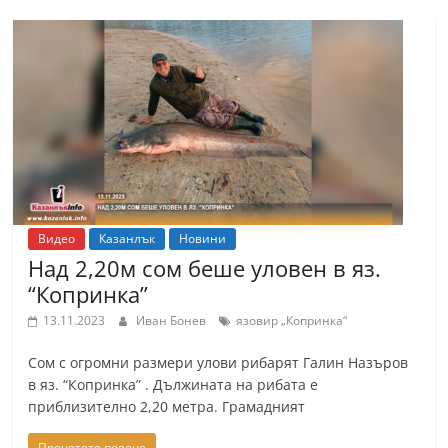
Видео
Казанлък
Новини
Над 2,20м сом беше уловен в яз.
“Копринка”
13.11.2023
Иван Бонев
язовир „Копринка“
Сом с огромни размери улови рибарят Галин Назъров
в яз. “Копринка” . Дължината на рибата е
приблизително 2,20 метра. Грамадният
Прочетете повече