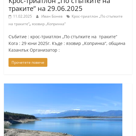
Крос-триатлон „По стъпките на
траките“ на 29.06.2025
11.02.2025
Иван Бонев
Крос-триатлон „По стъпките
,
на траките“
язовир „Копринка“
Събитие : крос-триатлон „По стъпките на траките“
Кога : 29 юни 2025г. Къде : язовир „Копринка“, община
Казанлък Организатор :
Прочетете повече