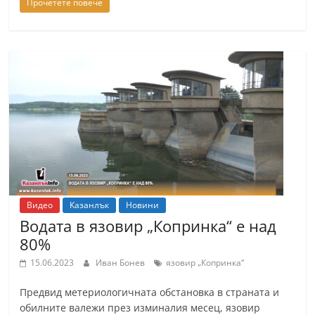
Прочетете повече
Видео
Казанлък
Новини
Водата в язовир „Копринка“ е над
80%
15.06.2023
Иван Бонев
язовир „Копринка“
Предвид метериологичната обстановка в страната и
обилните валежи през изминалия месец, язовир