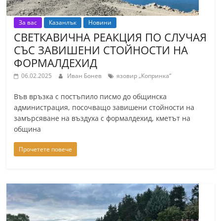
За вас
Казанлък
Новини
СВЕТКАВИЧНА РЕАКЦИЯ ПО СЛУЧАЯ
СЪС ЗАВИШЕНИ СТОЙНОСТИ НА
ФОРМАЛДЕХИД
06.02.2025
Иван Бонев
язовир „Копринка“
Във връзка с постъпило писмо до общинска
администрация, посочващо завишени стойности на
замърсяване на въздуха с формалдехид, кметът на
община
Прочетете повече