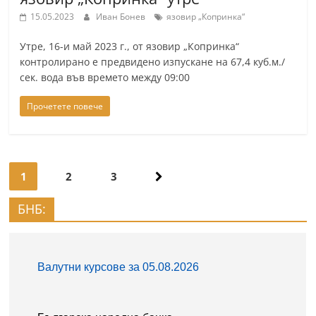
15.05.2023
Иван Бонев
язовир „Копринка“
Утре, 16-и май 2023 г., от язовир „Копринка“
контролирано е предвидено изпускане на 67,4 куб.м./
сек. вода във времето между 09:00
Прочетете повече
Навигация
1
2
3
БНБ: