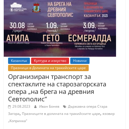
Казанлък
Култура и изкуство
Новини
Празници в Долината на тракийските царе
Организиран транспорт за
спектаклите на старозагорската
опера „на брега на древния
Севтополис“
29.08.2023
Иван Бонев
Държавна опера Стара
,
,
Загора
Празниците в долината на тракийските царе
язовир
„Копринка“