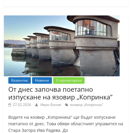
n
l
a
k
.
i
n
f
o
,
Казанлък
Новини
Старозагорско
От днес започва поетапно
k
изпускане на язовир „Копринка“
a
z
27.02.2026
Иван Бонев
язовир „Копринка“
a
Водите на язовир „Коприника“ ще бъдат изпускани
n
поетапно от днес. Това обяви областният управител на
l
Стара Загора Ива Радева. До