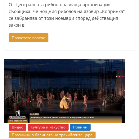
От Централната рибно-опазваща организация
съобщиха, че нощния риболов на язовир „Копринка“
се забранява от този ноември според действащия
закон в
Прочетете повече
Видео
Култура и изкуство
Новини
Празници в Долината на тракийските царе