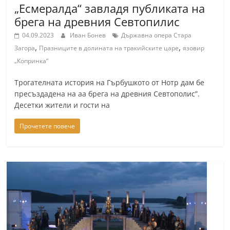
„Есмералда“ завладя публиката на
брега на древния Севтопилис
04.09.2023
Иван Бонев
Държавна опера Стара
,
,
Загора
Празниците в долината на тракийските царе
язовир
„Копринка“
Трогателната история на Гърбушкото от Нотр дам бе
пресъздадена на аа брега на древния Севтополис”.
Десетки жители и гости на
Прочетете повече