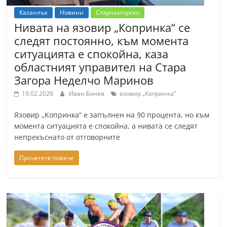
Казанлък
Новини
Старозагорско
Нивата на язовир „Копринка“ се
следят постоянно, към момента
ситуацията е спокойна, каза
областният управител на Стара
Загора Неделчо Маринов
19.02.2026
Иван Бонев
язовир „Копринка“
Язовир „Копринка“ е запълнен на 90 процента, но към
момента ситуацията е спокойна, а нивата се следят
непрекъснато от отговорните
Прочетете повече