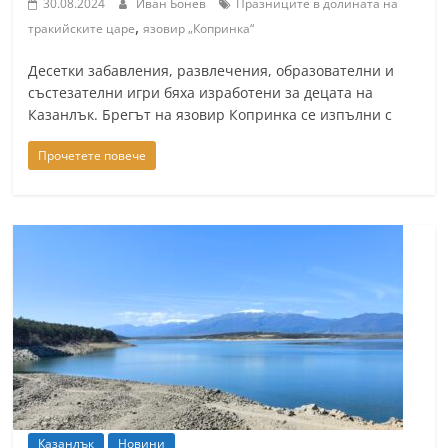
30.08.2024
Иван Бонев
Празниците в долината на
,
тракийските царе
язовир „Копринка“
Десетки забавления, развлечения, образователни и
състезателни игри бяха изработени за децата на
Казанлък. Брегът на язовир Копринка се изпълни с
Прочетете повече
Казанлък
Новини