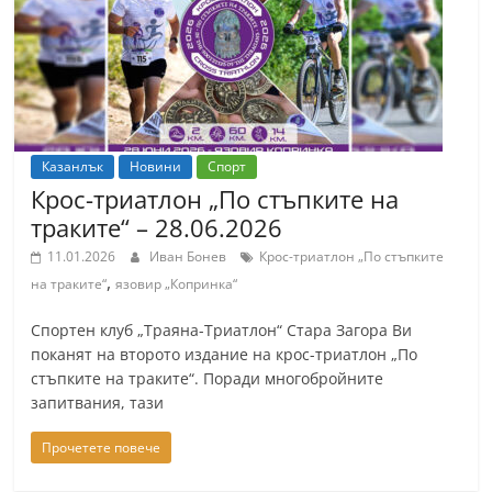
Казанлък
Новини
Спорт
Крос-триатлон „По стъпките на
траките“ – 28.06.2026
11.01.2026
Иван Бонев
Крос-триатлон „По стъпките
,
на траките“
язовир „Копринка“
Спортен клуб „Траяна-Триатлон“ Стара Загора Ви
поканят на второто издание на крос-триатлон „По
стъпките на траките“. Поради многобройните
запитвания, тази
Прочетете повече