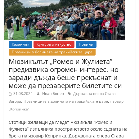
Казанлък
Култура и изкуство
Новини
Празници в Долината на тракийските царе
Мюзикълът „Ромео и Жулиета“
предизвика огромен интерес, но
заради дъжда беше прекъснат и
може да презаверите билетите си
31.08.2024
Иван Бонев
Държавна опера Стара
,
,
Загора
Празниците в долината на тракийските царе
язовир
„Копринка“
Стотици желаещи да гледат мюзикъла “Ромео и
Жулиета” изпълниха пространството около сцената на
брега на язовир Копринка. Държавната опера Стара