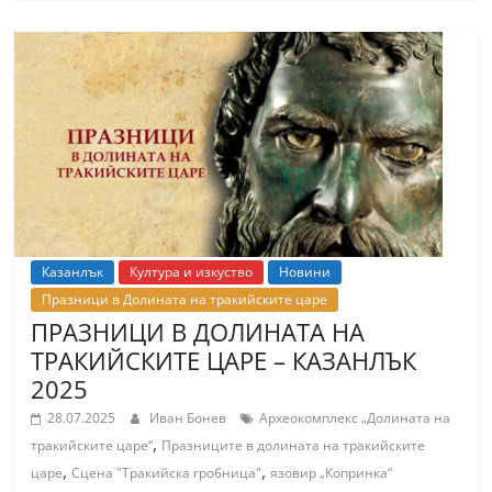
Казанлък
Култура и изкуство
Новини
Празници в Долината на тракийските царе
ПРАЗНИЦИ В ДОЛИНАТА НА
ТРАКИЙСКИТЕ ЦАРЕ – КАЗАНЛЪК
2025
28.07.2025
Иван Бонев
Археокомплекс „Долината на
,
тракийските царе“
Празниците в долината на тракийските
,
,
царе
Сцена "Тракийска гробница"
язовир „Копринка“