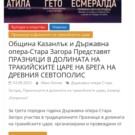
Култура и изкуство
Новини
Празници в Долината на тракийските царе
Община Казанлък и Държавна
опера-Стара Загора Представят
ПРАЗНИЦИ В ДОЛИНАТА НА
ТРАКИЙСКИТЕ ЦАРЕ НА БРЕГА НА
ДРЕВНИЯ СЕВТОПОЛИС
03.08.2023
Иван Бонев
Държавна опера Стара
,
,
Загора
Празниците в долината на тракийските царе
язовир
„Копринка“
За трета поредна година Държавна опера-Стара
Загора участва в традиционните Празници в долината
на тракийските царе, организирани и провеждани от