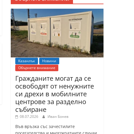
Казанлък
Новини
Обърнете внимание
Гражданите могат да се
освободят от ненужните
си дрехи в мобилните
центрове за разделно
събиране
08.07.2026
Иван Бонев
Във връзка със зачестилите
посегателства и многократните случаи