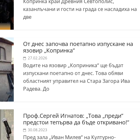
Копринка край Древния Севтополис,
казанлъчани и гости на града се насладиха на
две
От днес започва поетапно изпускане на
язовир „Копринка“
27.02.2026
Водите на язовир „Коприника“ ще бъдат
изпускани поетапно от днес. Това обяви
областният управител на Стара Загора Ива
Радева. До
Проф.Сергей Игнатов: „Това „преди“
предстои тепърва да бъде откривано!“
30.08.2023
Пред зала „Иван Милев“ на Културно-