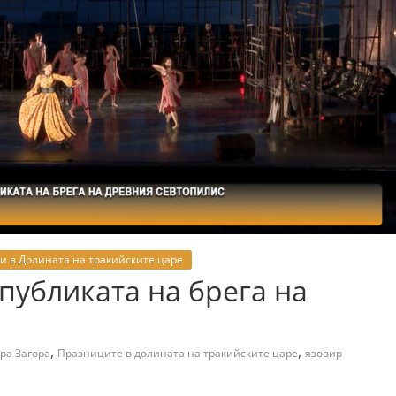
и в Долината на тракийските царе
 публиката на брега на
,
,
ра Загора
Празниците в долината на тракийските царе
язовир