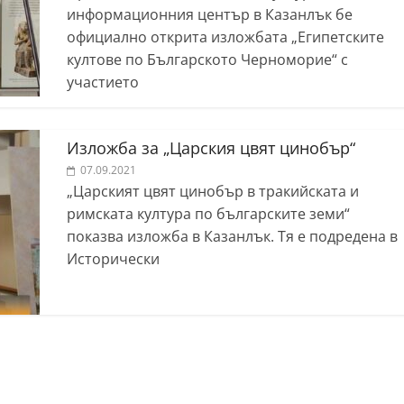
информационния център в Казанлък бе
официално открита изложбата „Египетските
култове по Българското Черноморие“ с
участието
Изложба за „Царския цвят цинобър“
07.09.2021
„Царският цвят цинобър в тракийската и
римската култура по българските земи“
показва изложба в Казанлък. Тя е подредена в
Исторически