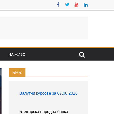
S
НА ЖИВО
БНБ: