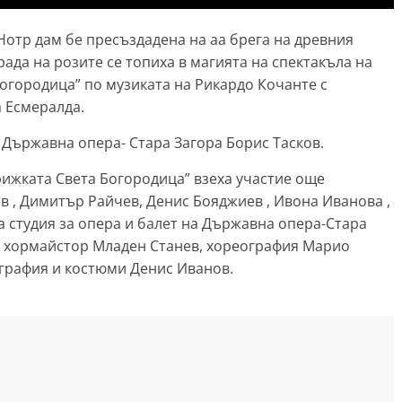
Нотр дам бе пресъздадена на аа брега на древния
рада на розите се топиха в магията на спектакъла на
городица” по музиката на Рикардо Кочанте с
а Есмералда.
 Държавна опера- Стара Загора Борис Тасков.
ижката Света Богородица” взеха участие още
в , Димитър Райчев, Денис Бояджиев , Ивона Иванова ,
а студия за опера и балет на Държавна опера-Стара
, хормайстор Младен Станев, хореография Марио
графия и костюми Денис Иванов.