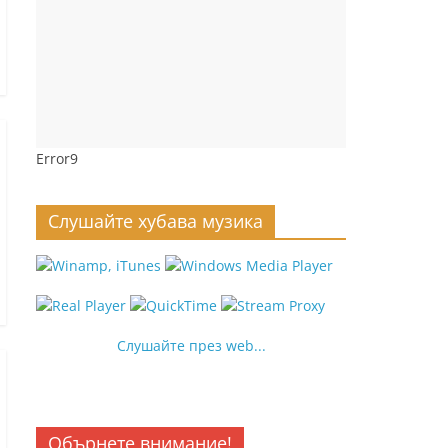
Error9
Слушайте хубава музика
Слушайте през web...
Обърнете внимание!