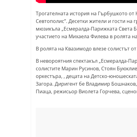
l
Трогателната история на Гърбушкото от 
a
Севтополис”. Десетки жители и гости на г
k
мюзикъла „Есмералда-Парижката Света Бо
.
участието на Михаела Филева в ролята н
i
В ролята на Квазимодо влезе солистът от
n
f
В невороятния спектакъл „Есмералда-Пар
o
солистите Марин Русинов, Стоян Буюклие
оркестъра, , децата на Детско-юношескат
,
Загора. Диригент бе Владимир Бошнаков
k
Пиаца, режисьор Виолета Горчева, сцено
a
z
a
n
l
a