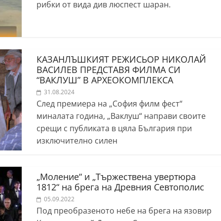
рибки от вида див люспест шаран.
КАЗАНЛЪШКИЯТ РЕЖИСЬОР НИКОЛАЙ
ВАСИЛЕВ ПРЕДСТАВЯ ФИЛМА СИ
“ВАКЛУШ” В АРХЕОКОМПЛЕКСА
31.08.2024
След премиера на „София филм фест“
миналата година, „Ваклуш“ направи своите
срещи с публиката в цяла България при
изключително силен
„Моление“ и „Тържествена увертюра
1812“ на брега на Древния Севтополис
05.09.2022
Под преобразеното небе на брега на язовир