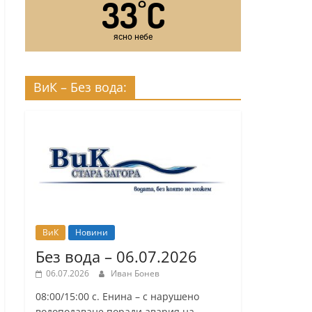
33
C
°
ясно небе
ВиК – Без вода:
ВиК
Новини
Без вода – 06.07.2026
06.07.2026
Иван Бонев
08:00/15:00 с. Енина – с нарушено
водоподаване поради авария на