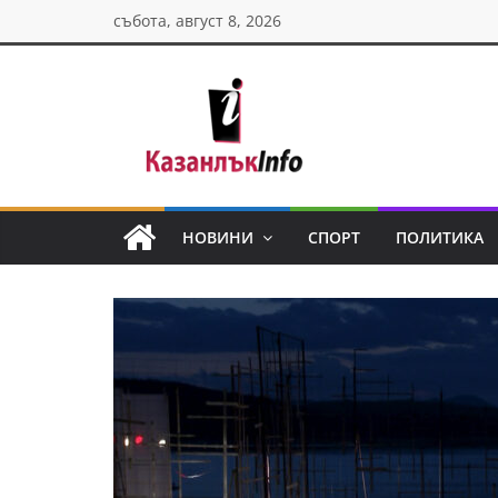
Skip
събота, август 8, 2026
to
content
Казанлък
инфо
НОВИНИ
СПОРТ
ПОЛИТИКА
Н
о
в
и
н
и
о
т