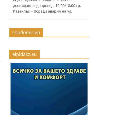
довеждащ водопровод. 10:00/18:00 гр.
Казанлък – поради авария на ул.
chudomir.eu
elpidakz.eu