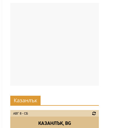
Казанлък
АВГ 8 - СБ
КАЗАНЛЪК, BG