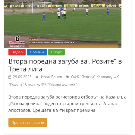
т
К
а
з
а
н
Видео
Новини
Спорт
л
Втора поредна загуба за „Розите“ в
ъ
Трета лига
к
,
29.09.2025
Иван Бонев
ОФК "Левски" Карлово
ФК
и
,
"Родопа" Смолян
ФК "Розова долина"
о
Втора поредна загуба регистрира отборът на Казанлък
б
„Розова долина“ воден от старши треньорът Атанас
л
Апостолов. Срещата в 9-ти кръг премина
а
Прочетете повече
с
т