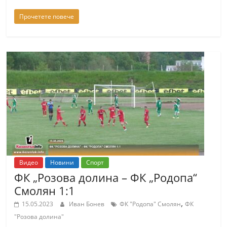
n
Прочетете повече
l
a
k
.
i
n
f
o
,
k
Видео
Новини
Спорт
a
ФК „Розова долина – ФК „Родопа“
z
Смолян 1:1
a
,
15.05.2023
Иван Бонев
ФК "Родопа" Смолян
ФК
n
"Розова долина"
l