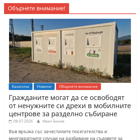
Обърнете внимание!
Казанлък
Новини
Обърнете внимание
Гражданите могат да се освободят
от ненужните си дрехи в мобилните
центрове за разделно събиране
08.07.2026
Иван Бонев
Във връзка със зачестилите посегателства и
многократните случаи на разбиване на съдовете за