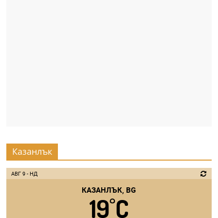
Казанлък
АВГ 9 - НД
КАЗАНЛЪК, BG
19
C
°