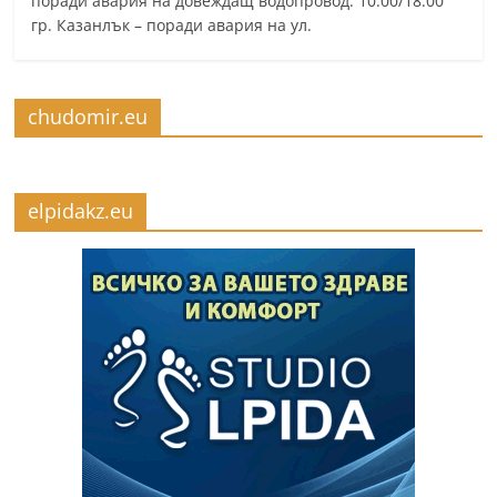
поради авария на довеждащ водопровод. 10:00/18:00
гр. Казанлък – поради авария на ул.
chudomir.eu
elpidakz.eu