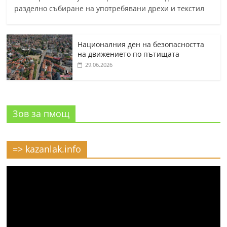
разделно събиране на употребявани дрехи и текстил
Националния ден на безопасността
на движението по пътищата
29.06.2026
Зов за пмощ
=> kazanlak.info
Видео