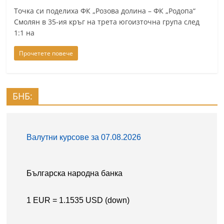
a
Точка си поделиха ФК „Розова долина – ФК „Родопа“
Смолян в 35-ия кръг на трета югоизточна група след
k
1:1 на
-
b
Прочетете повече
g
.
i
БНБ:
n
f
o
,
g
a
l
l
e