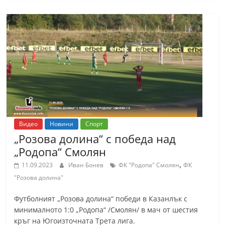
С
т
а
р
а
З
а
г
о
Видео
Новини
Спорт
р
„Розова долина“ с победа над
„Родопа“ Смолян
а
–
,
11.09.2023
Иван Бонев
ФК "Родопа" Смолян
ФК
k
"Розова долина"
a
Футболният „Розова долина“ победи в Казанлък с
z
минималното 1:0 „Родопа“ /Смолян/ в мач от шестия
a
кръг на Югоизточната Трета лига.