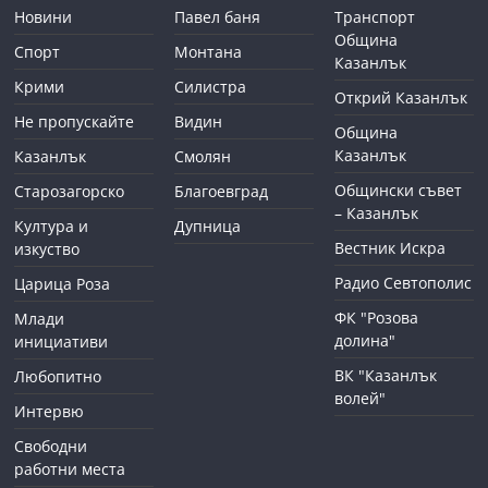
Новини
Павел баня
Транспорт
Община
Спорт
Монтана
Казанлък
Крими
Силистра
Открий Казанлък
Не пропускайте
Видин
Община
Казанлък
Казанлък
Смолян
Общински съвет
Старозагорско
Благоевград
– Казанлък
Култура и
Дупница
Вестник Искра
изкуство
Радио Севтополис
Царица Роза
ФК "Розова
Млади
долина"
инициативи
ВК "Казанлък
Любопитно
волей"
Интервю
Свободни
работни места