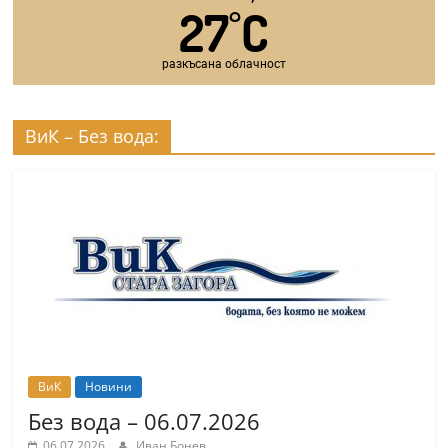
27
C
°
разкъсана облачност
ВиК – Без вода:
ВиК
Новини
Без вода – 06.07.2026
06.07.2026
Иван Бонев