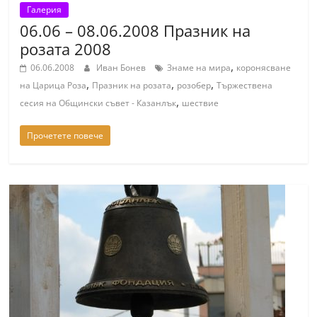
Галерия
06.06 – 08.06.2008 Празник на
розата 2008
,
06.06.2008
Иван Бонев
Знаме на мира
коронясване
,
,
,
на Царица Роза
Празник на розата
розобер
Тържествена
,
сесия на Общински съвет - Казанлък
шествие
Прочетете повече