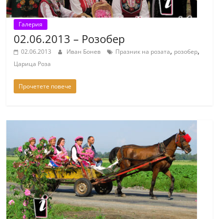
Галерия
02.06.2013 – Розобер
,
,
02.06.2013
Иван Бонев
Празник на розата
розобер
Царица Роза
Прочетете повече