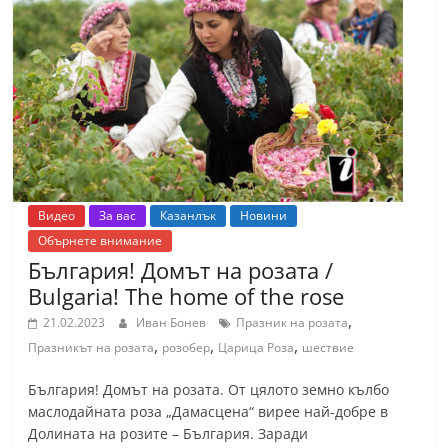
С
т
а
р
а
З
а
г
Видео
За вас
Казанлък
Новини
о
Обърнете внимание
България! Домът на розата /
р
Bulgaria! The home of the rose
а
,
21.02.2023
Иван Бонев
Празник на розата
–
,
,
,
Празникът на розата
розобер
Царица Роза
шествие
k
a
България! Домът на розата. От цялото земно кълбо
z
маслодайната роза „Дамасцена“ вирее най-добре в
Долината на розите – България. Заради
a