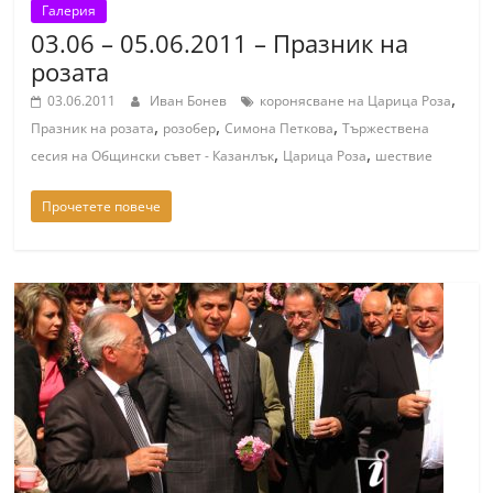
Галерия
03.06 – 05.06.2011 – Празник на
розата
,
03.06.2011
Иван Бонев
коронясване на Царица Роза
,
,
,
Празник на розата
розобер
Симона Петкова
Тържествена
,
,
сесия на Общински съвет - Казанлък
Царица Роза
шествие
Прочетете повече