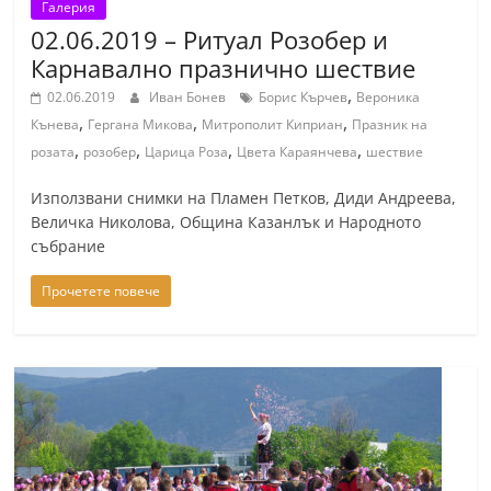
Галерия
02.06.2019 – Ритуал Розобер и
Карнавално празнично шествие
,
02.06.2019
Иван Бонев
Борис Кърчев
Вероника
,
,
,
Кънева
Гергана Микова
Митрополит Киприан
Празник на
,
,
,
,
розата
розобер
Царица Роза
Цвета Караянчева
шествие
Използвани снимки на Пламен Петков, Диди Андреева,
Величка Николова, Община Казанлък и Народното
събрание
Прочетете повече