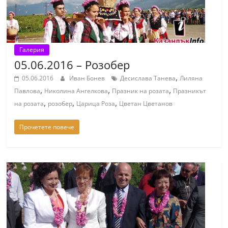
Галерия
05.06.2016 – Розобер
,
05.06.2016
Иван Бонев
Десислава Танева
Лиляна
,
,
,
Павлова
Николина Ангелкова
Празник на розата
Празникът
,
,
,
на розата
розобер
Царица Роза
Цветан Цветанов
Прочетете повече