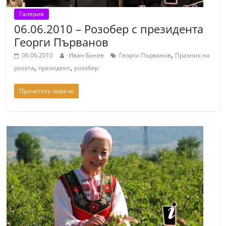
Галерия
06.06.2010 – Розобер с президента
Георги Първанов
,
06.06.2010
Иван Бонев
Георги Първанов
Празник на
,
,
розата
президент
розобер
Прочетете повече