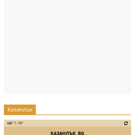
Казанлък
АВГ 7 - ПТ
КАЗАНЛЪК, BG