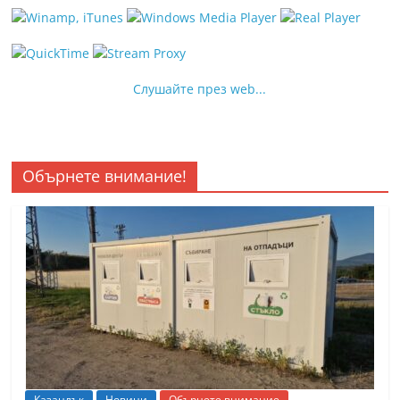
Слушайте през web...
Обърнете внимание!
Казанлък
Новини
Обърнете внимание