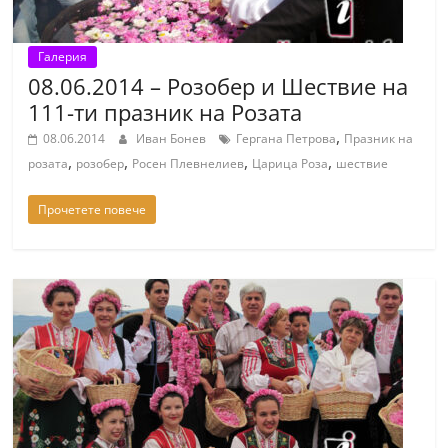
Галерия
08.06.2014 – Розобер и Шествие на
111-ти празник на Розата
,
08.06.2014
Иван Бонев
Гергана Петрова
Празник на
,
,
,
,
розата
розобер
Росен Плевнелиев
Царица Роза
шествие
Прочетете повече