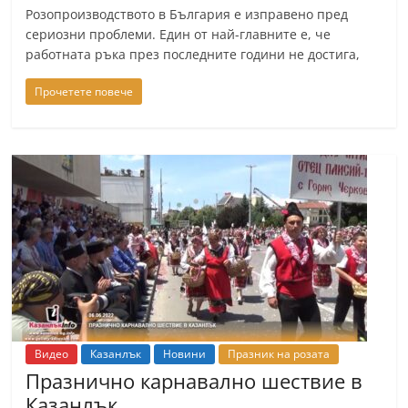
Розопроизводството в България е изправено пред
a
сериозни проблеми. Един от най-главните е, че
k
работната ръка през последните години не достига,
-
b
Прочетете повече
g
.
i
n
f
o
,
g
a
l
Видео
Казанлък
Новини
Празник на розата
l
Празнично карнавално шествие в
e
Казанлък