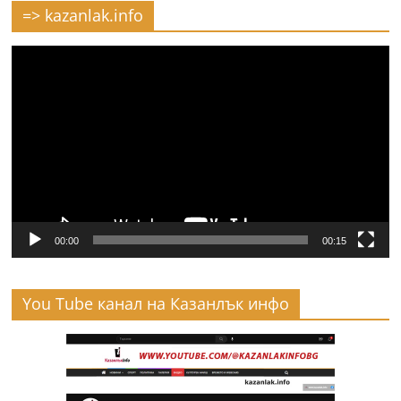
=> kazanlak.info
Видео
00:00
00:15
You Tube канал на Казанлък инфо