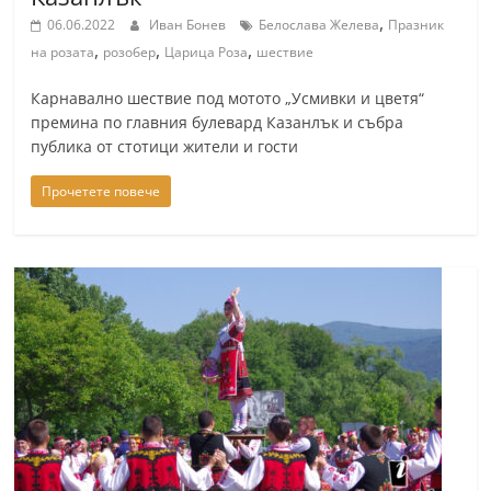
r
,
06.06.2022
Иван Бонев
Белослава Желева
Празник
,
,
,
y
на розата
розобер
Царица Роза
шествие
-
Карнавално шествие под мотото „Усмивки и цветя“
k
премина по главния булевард Казанлък и събра
a
публика от стотици жители и гости
z
Прочетете повече
a
n
l
a
k
.
c
o
m