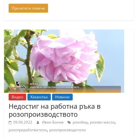
n
Прочетете повече
l
a
k
.
i
n
f
o
,
k
Видео
Казанлък
Новини
a
Недостиг на работна ръка в
z
розопроизводството
a
,
,
09.06.2022
Иван Бонев
розобер
розово масло
n
,
розопреработватели
розопроизводители
l