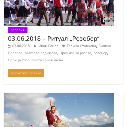
Галерия
03.06.2018 – Ритуал „Розобер“
,
03.06.2018
Иван Бонев
Галина Стоянова
Лиляна
,
,
,
,
Павлова
Михаела Хаджиева
Празник на розата
розобер
,
Царица Роза
Цвета Караянчева
Прочетете повече