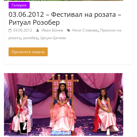
Галерия
03.06.2012 – Фестивал на розата –
Ритуал Розобер
,
03.06.2012
Иван Бонев
Нели Славова
Празник на
,
,
розата
розобер
Цецка Цачева
Прочетете повече