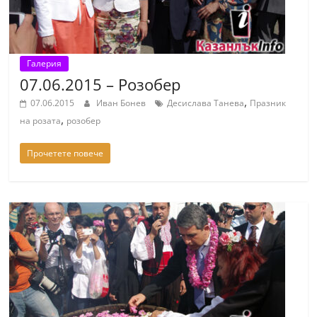
Галерия
07.06.2015 – Розобер
,
07.06.2015
Иван Бонев
Десислава Танева
Празник
,
на розата
розобер
Прочетете повече