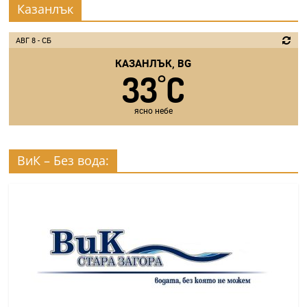
Казанлък
АВГ 8 - СБ
КАЗАНЛЪК, BG
33
C
°
ясно небе
ВиК – Без вода: