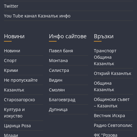
Twitter
You Tube канал Казналък инфо
Новини
Инфо сайтове
Връзки
Новини
Павел баня
Транспорт
Община
Спорт
Монтана
Казанлък
Крими
Силистра
Открий Казанлък
Не пропускайте
Видин
Община
Казанлък
Казанлък
Смолян
Общински съвет
Старозагорско
Благоевград
– Казанлък
Култура и
Дупница
Вестник Искра
изкуство
Радио Севтополис
Царица Роза
ФК "Розова
Млади