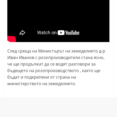
n
l
a
k
.
i
n
След среща на Министърът на земеделието д-р
f
Иван Иванов с розопроизводители стана ясно,
o
че ще продължат да се водят разговори за
бъдещето на розопроизводството , както ще
,
бъдат и подкрепени от страна на
k
министерството на земеделието.
a
z
a
n
l