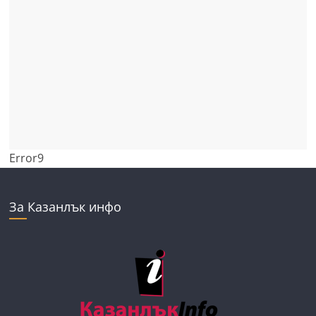
Error9
За Казанлък инфо