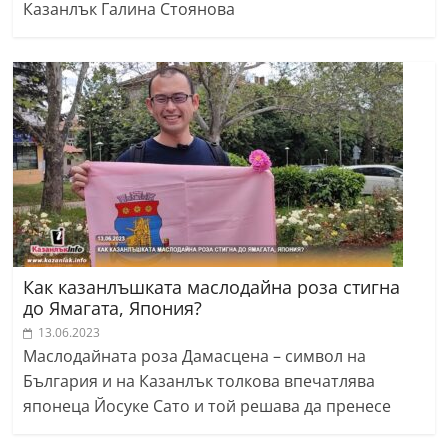
Казанлък Галина Стоянова
Как казанлъшката маслодайна роза стигна
до Ямагата, Япония?
13.06.2023
Маслодайната роза Дамасцена – символ на
България и на Казанлък толкова впечатлява
японеца Йосуке Сато и той решава да пренесе