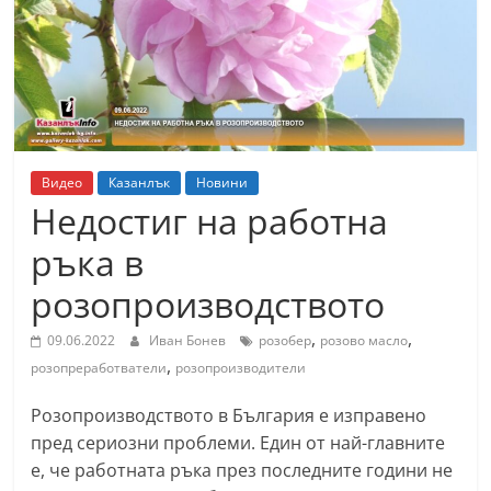
т
К
а
з
а
н
Видео
Казанлък
Новини
л
Недостиг на работна
ъ
ръка в
к
розопроизводството
и
о
,
,
09.06.2022
Иван Бонев
розобер
розово масло
б
,
розопреработватели
розопроизводители
л
Розопроизводството в България е изправено
а
пред сериозни проблеми. Един от най-главните
с
е, че работната ръка през последните години не
т