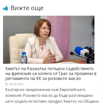
r
Вижте още
y
-
k
a
z
a
n
l
a
Кметът на Казанлък потърси съдействието
k
на френския си колега от Грас за промени в
.
регламента на ЕК за розовото масло
c
24.03.2023
Българско предложение към Европейската
o
комисия: Розовото масло да бъде разглеждано
m
като изцяло естествен продукт Кметът на Община