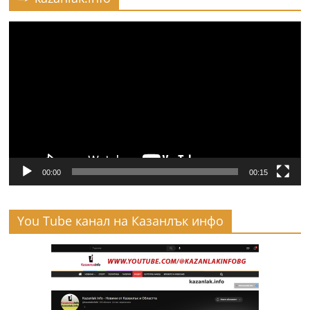
Видео
00:00
00:15
You Tube канал на Казанлък инфо