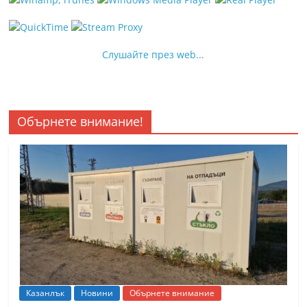
Слушайте през web...
Обърнете внимание!
Казанлък
Новини
Обърнете внимание