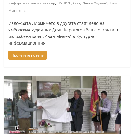
,
,
информационния център
НУПИД „Акад. Дечко Узунов“
Петя
Минекова
Изложбата „Момичето в другата стая“ дело на
ямболския художник Деян Карагогов беше открита в
изложбена зала „Иван Милев“ в Културно-
информационния
Прочетете повече