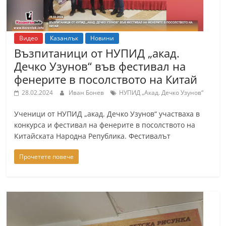
Видео
Казанлък
Новини
Възпитаници от НУПИД „акад.
Дечко Узунов“ във фестивал на
фенерите в посолството на Китай
28.02.2024
Иван Бонев
НУПИД „Акад. Дечко Узунов“
Ученици от НУПИД „акад. Дечко Узунов“ участваха в
конкурса и фестивал на фенерите в посолството на
Китайската Народна Република. Фестивалът
Прочетете повече