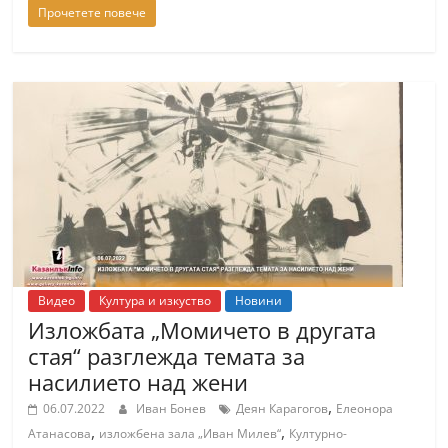
Прочетете повече
Видео
Култура и изкуство
Новини
Изложбата „Момичето в другата
стая“ разглежда темата за
насилието над жени
,
06.07.2022
Иван Бонев
Деян Карагогов
Елеонора
,
,
Атанасова
изложбена зала „Иван Милев“
Културно-