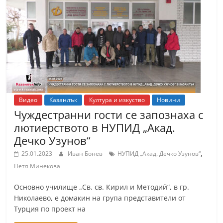
Видео
Казанлък
Култура и изкуство
Новини
Чуждестранни гости се запознаха с
лютиерството в НУПИД „Акад.
Дечко Узунов“
,
25.01.2023
Иван Бонев
НУПИД „Акад. Дечко Узунов“
Петя Минекова
Основно училище „Св. св. Кирил и Методий“, в гр.
Николаево, е домакин на група представители от
Турция по проект на