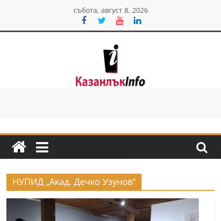
Skip
събота, август 8, 2026
to
content
Казанлък
инфо
Н
о
в
и
НУПИД „Акад. Дечко Узунов“
н
и
о