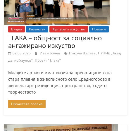
Видео
Казанлък
Култура и изкуство
Новини
TLAKA – общност за социално
ангажирано изкуство
,
02.03.2026
Иван Бонев
Никола Вълчев
НУПИД „Акад.
,
Дечко Узунов“
Проект "Тлака“
Младите артисти имат визия за превръщането на
стара плевня в живописното село Средногорово в
жизнена арт резиденция, пространство, където
творчеството
Прочетете повече