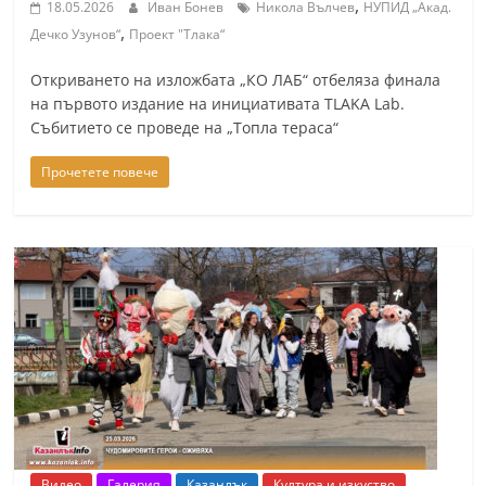
,
18.05.2026
Иван Бонев
Никола Вълчев
НУПИД „Акад.
a
,
Дечко Узунов“
Проект "Тлака“
k
-
Откриването на изложбата „КО ЛАБ“ отбеляза финала
на първото издание на инициативата TLAKA Lab.
b
Събитието се проведе на „Топла тераса“
g
.
Прочетете повече
i
n
f
o
,
g
a
l
l
e
Видео
Галерия
Казанлък
Култура и изкуство