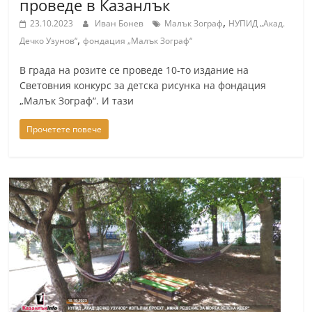
проведе в Казанлък
,
23.10.2023
Иван Бонев
Малък Зограф
НУПИД „Акад.
,
Дечко Узунов“
фондация „Малък Зограф“
В града на розите се проведе 10-то издание на
Световния конкурс за детска рисунка на фондация
„Малък Зограф“. И тази
Прочетете повече