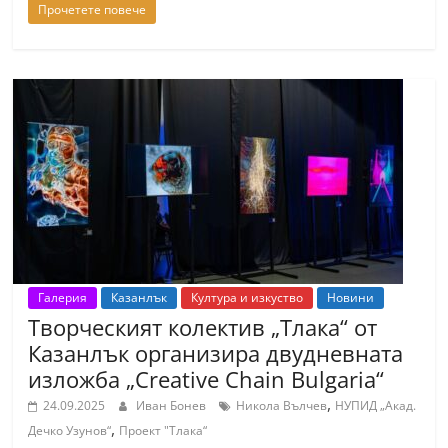
Прочетете повече
Галерия
Казанлък
Култура и изкуство
Новини
Творческият колектив „Тлака“ от
Казанлък организира двудневната
изложба „Creative Chain Bulgaria“
,
24.09.2025
Иван Бонев
Никола Вълчев
НУПИД „Акад.
,
Дечко Узунов“
Проект "Тлака“