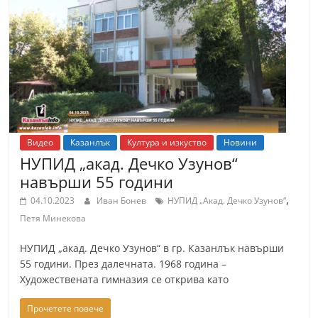
Видео
Казанлък
Култура и изкуство
Новини
НУПИД „акад. Дечко Узунов“
навърши 55 години
,
04.10.2023
Иван Бонев
НУПИД „Акад. Дечко Узунов“
Петя Минекова
НУПИД „акад. Дечко Узунов“ в гр. Казанлък навърши
55 години. През далечната. 1968 година –
Художествената гимназия се открива като
Прочетете повече