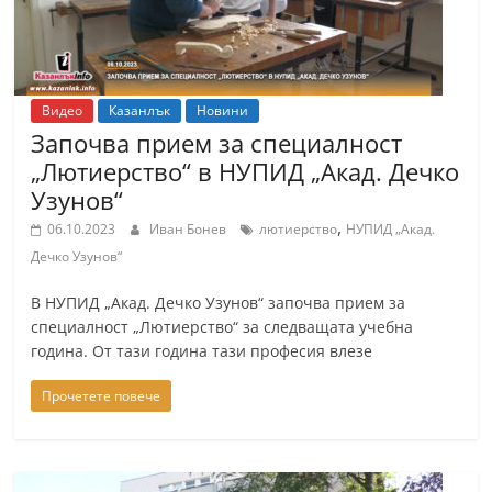
Видео
Казанлък
Новини
Започва прием за специалност
„Лютиерство“ в НУПИД „Акад. Дечко
Узунов“
,
06.10.2023
Иван Бонев
лютиерство
НУПИД „Акад.
Дечко Узунов“
В НУПИД „Акад. Дечко Узунов“ започва прием за
специалност „Лютиерство“ за следващата учебна
година. От тази година тази професия влезе
Прочетете повече