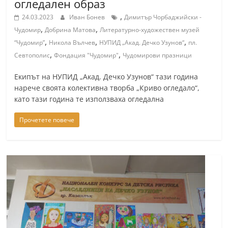
огледален образ
,
24.03.2023
Иван Бонев
Димитър Чорбаджийски -
,
,
Чудомир
Добрина Матова
Литературно-художествен музей
,
,
,
“Чудомир”
Никола Вълчев
НУПИД „Акад. Дечко Узунов“
пл.
,
,
Севтополис
Фондация "Чудомир"
Чудомирови празници
Екипът на НУПИД „Акад. Дечко Узунов“ тази година
нарече своята колективна творба „Криво огледало“,
като тази година те използваха огледална
Прочетете повече