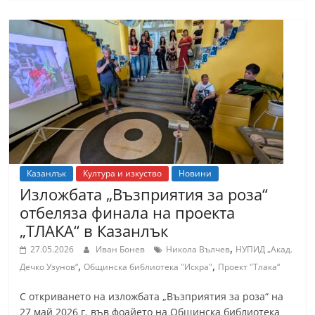
С
т
а
р
а
З
а
г
о
Казанлък
Култура и изкуство
Новини
р
Изложбата „Възприятия за роза“
отбеляза финала на проекта
а
„ТЛАКА“ в Казанлък
–
,
k
27.05.2026
Иван Бонев
Никола Вълчев
НУПИД „Акад.
,
,
Дечко Узунов“
Общинска библиотека "Искра"
Проект "Тлака“
a
z
С откриването на изложбата „Възприятия за роза“ на
a
27 май 2026 г. във фоайето на Общинска библиотека