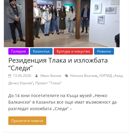
т
К
а
з
а
н
Галерия
Казанлък
Култура и изкуство
Новини
л
Резиденция Тлака и изложбата
ъ
“Следи”
к
,
13.06.2026
Иван Бонев
Никола Вълчев
НУПИД „Акад.
и
,
Дечко Узунов“
Проект "Тлака“
о
До 14 юни посетителите на Къща музей „Ненко
б
Балкански“ в Казанлък все още имат възможност да
л
разгледат изложбата „Следи“ –
а
Прочетете повече
с
т