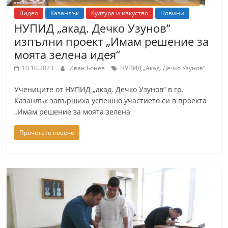
Видео
Казанлък
Култура и изкуство
Новини
НУПИД „акад. Дечко Узунов“
изпълни проект „Имам решение за
моята зелена идея“
10.10.2023
Иван Бонев
НУПИД „Акад. Дечко Узунов“
Учениците от НУПИД „акад. Дечко Узунов“ в гр.
Казанлък завършиха успешно участието си в проекта
„Имам решение за моята зелена
Прочетете повече