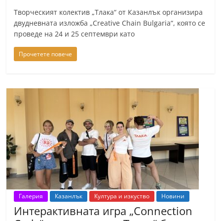
Творческият колектив „Тлака“ от Казанлък организира
двудневната изложба „Creative Chain Bulgaria“, която се
проведе на 24 и 25 септември като
Прочетете повече
Галерия
Казанлък
Култура и изкуство
Новини
Интерактивната игра „Connection