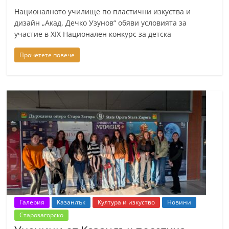
Националното училище по пластични изкуства и
дизайн „Акад. Дечко Узунов“ обяви условията за
участие в ХIХ Национален конкурс за детска
Прочетете повече
Галерия
Казанлък
Култура и изкуство
Новини
Старозагорско