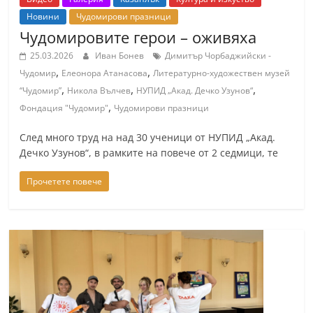
r
Новини
Чудомирови празници
y
Чудомировите герои – оживяха
-
25.03.2026
Иван Бонев
Димитър Чорбаджийски -
k
,
,
Чудомир
Елеонора Атанасова
Литературно-художествен музей
,
,
,
a
“Чудомир”
Никола Вълчев
НУПИД „Акад. Дечко Узунов“
,
Фондация "Чудомир"
Чудомирови празници
z
a
След много труд на над 30 ученици от НУПИД „Акад.
n
Дечко Узунов“, в рамките на повече от 2 седмици, те
l
Прочетете повече
a
k
.
c
o
m