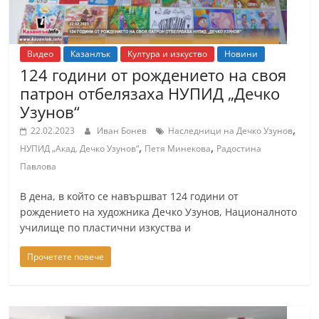
Видео
Казанлък
Култура и изкуство
Новини
124 години от рождението на своя
патрон отбелязаха НУПИД „Дечко
Узунов“
,
22.02.2023
Иван Бонев
Наследници на Дечко Узунов
,
,
НУПИД „Акад. Дечко Узунов“
Петя Минекова
Радостина
Павлова
В дена, в който се навършват 124 години от
рождението на художника Дечко Узунов, Националното
училище по пластични изкуства и
Прочетете повече