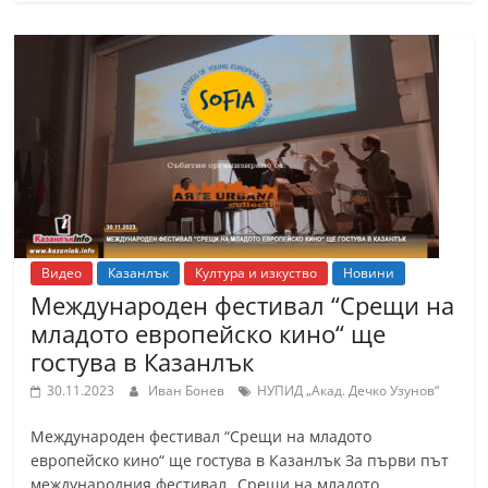
Видео
Казанлък
Култура и изкуство
Новини
Международен фестивал “Срещи на
младото европейско кино“ ще
гостува в Казанлък
30.11.2023
Иван Бонев
НУПИД „Акад. Дечко Узунов“
Международен фестивал “Срещи на младото
европейско кино“ ще гостува в Казанлък За първи път
международния фестивал „Срещи на младото