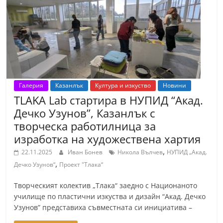
Галерия
Казанлък
Култура и изкуство
Новини
TLAKA Lab стартира в НУПИД “Акад.
Дечко Узунов”, Казанлък с
творческа работилница за
изработка на художествена хартия
,
22.11.2025
Иван Бонев
Никола Вълчев
НУПИД „Акад.
,
Дечко Узунов“
Проект "Тлака“
Творческият колектив „Тлака“ заедно с Национаното
училище по пластични изкуства и дизайн “Акад. Дечко
Узунов” представиха съвместната си инициатива –