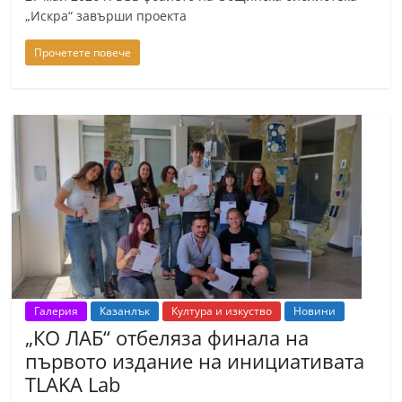
n
„Искра“ завърши проекта
l
Прочетете повече
a
k
.
i
n
f
o
,
k
a
Галерия
Казанлък
Култура и изкуство
Новини
z
„КО ЛАБ“ отбеляза финала на
a
първото издание на инициативата
n
TLAKA Lab
l