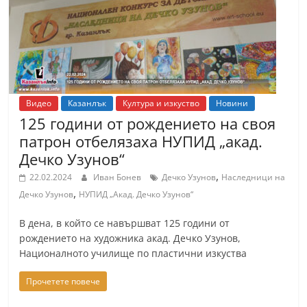
Видео
Казанлък
Култура и изкуство
Новини
125 години от рождението на своя
патрон отбелязаха НУПИД „акад.
Дечко Узунов“
,
22.02.2024
Иван Бонев
Дечко Узунов
Наследници на
,
Дечко Узунов
НУПИД „Акад. Дечко Узунов“
В дена, в който се навършват 125 години от
рождението на художника акад. Дечко Узунов,
Националното училище по пластични изкуства
Прочетете повече