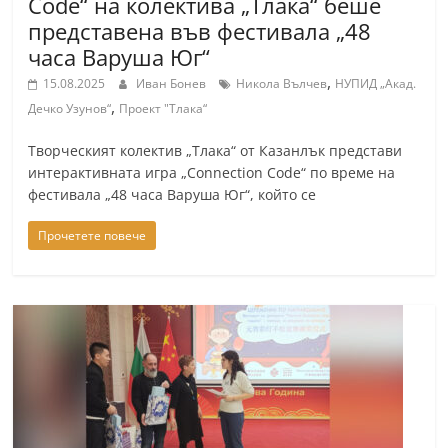
Code“ на колектива „Тлака“ беше
представена във фестивала „48
часа Варуша Юг“
,
15.08.2025
Иван Бонев
Никола Вълчев
НУПИД „Акад.
,
Дечко Узунов“
Проект "Тлака“
Творческият колектив „Тлака“ от Казанлък представи
интерактивната игра „Connection Code“ по време на
фестивала „48 часа Варуша Юг“, който се
Прочетете повече