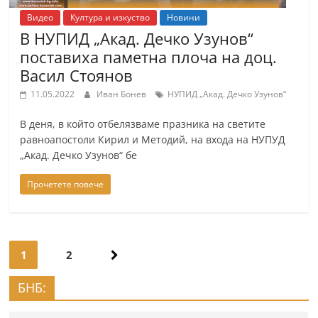
Видео
Култура и изкуство
Новини
В НУПИД „Акад. Дечко Узунов“
поставиха паметна плоча на доц.
Васил Стоянов
11.05.2022
Иван Бонев
НУПИД „Акад. Дечко Узунов“
В деня, в който отбелязваме празника на светите
равноапостоли Кирил и Методий, на входа на НУПУД
„Акад. Дечко Узунов“ бе
Прочетете повече
Навигация
1
2
БНБ: