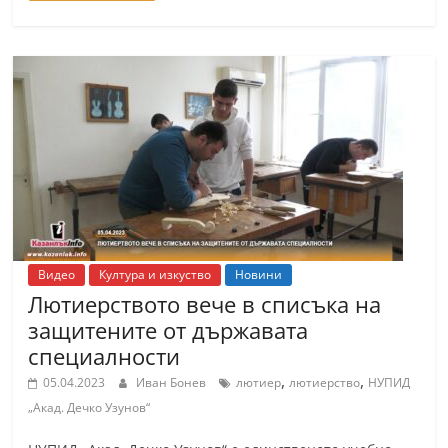
Видео
Култура и изкуство
Новини
Лютиерството вече в списъка на
защитените от държавата
специалности
,
,
05.04.2023
Иван Бонев
лютиер
лютиерство
НУПИД
„Акад. Дечко Узунов“