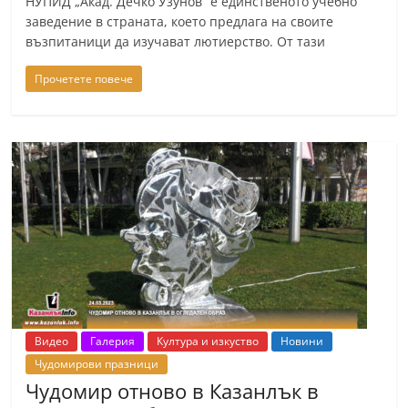
НУПИД „Акад. Дечко Узунов“ е единственото учебно
заведение в страната, което предлага на своите
възпитаници да изучават лютиерство. От тази
Прочетете повече
Видео
Галерия
Култура и изкуство
Новини
Чудомирови празници
Чудомир отново в Казанлък в