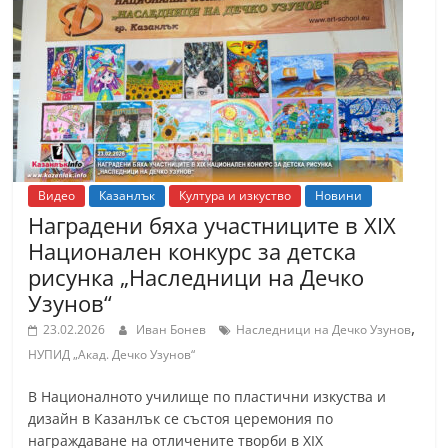
Видео
Казанлък
Култура и изкуство
Новини
Наградени бяха участниците в XIX
Национален конкурс за детска
рисунка „Наследници на Дечко
Узунов“
,
23.02.2026
Иван Бонев
Наследници на Дечко Узунов
НУПИД „Акад. Дечко Узунов“
В Националното училище по пластични изкуства и
дизайн в Казанлък се състоя церемония по
награждаване на отличените творби в XIX