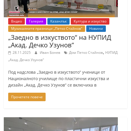
Видео
Галерия
Казанлък
Култура и изкуство
Музикалните празници „Петко Стайнов“
Новини
„Заедно в изкуството“ на НУПИД
„Акад. Дечко Узунов“
,
28.11.2025
Иван Бонев
Дом Петко Стайнов
НУПИД
„Акад. Дечко Узунов“
Под надслова „Заедно в изкуството“ ученици от
Националното училище по пластични изкуства и
дизайн „Акад. Дечко Узунов“ се включиха в
Прочетете повече