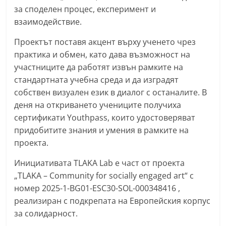
за споделен процес, експеримент и
a
взаимодействие.
k
-
Проектът поставя акцент върху ученето чрез
b
практика и обмен, като дава възможност на
g
участниците да работят извън рамките на
стандартната учебна среда и да изградят
.
собствен визуален език в диалог с останалите. В
i
деня на откриването учениците получиха
n
сертификати Youthpass, които удостоверяват
f
придобитите знания и умения в рамките на
o
проекта.
,
Инициативата TLAKA Lab е част от проекта
g
„TLAKA – Community for socially engaged art“ с
a
номер 2025-1-BG01-ESC30-SOL-000348416 ,
l
реализиран с подкрепата на Европейския корпус
l
за солидарност.
e