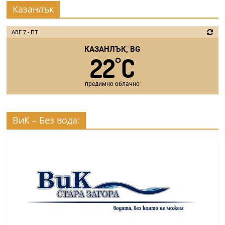
Казанлък
АВГ 7 - ПТ
КАЗАНЛЪК, BG
22
C
°
предимно облачно
ВиК – Без вода: