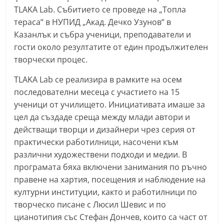
С
TLAKA Lab. Събитието се проведе на „Топла
тераса“ в НУПИД „Акад. Дечко Узунов“ в
т
Казанлък и събра ученици, преподаватели и
а
гости около резултатите от един продължителен
р
творчески процес.
а
З
TLAKA Lab се реализира в рамките на осем
последователни месеца с участието на 15
а
ученици от училището. Инициативата имаше за
г
цел да създаде среща между млади автори и
о
действащи творци и дизайнери чрез серия от
р
практически работилници, насочени към
а
различни художествени подходи и медии. В
–
програмата бяха включени занимания по ръчно
k
правене на хартия, посещения и наблюдение на
a
културни институции, както и работилници по
творческо писане с Люсил Шевис и по
z
цианотипия със Стефан Дончев, които са част от
a