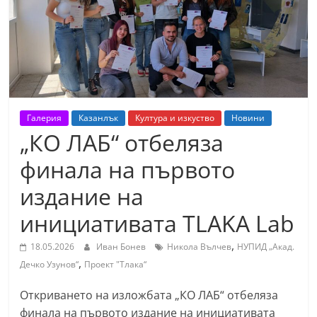
т
К
а
з
а
н
Галерия
Казанлък
Култура и изкуство
Новини
л
„КО ЛАБ“ отбеляза
ъ
финала на първото
к
издание на
и
о
инициативата TLAKA Lab
б
,
18.05.2026
Иван Бонев
Никола Вълчев
НУПИД „Акад.
л
,
Дечко Узунов“
Проект "Тлака“
а
с
Откриването на изложбата „КО ЛАБ“ отбеляза
т
финала на първото издание на инициативата