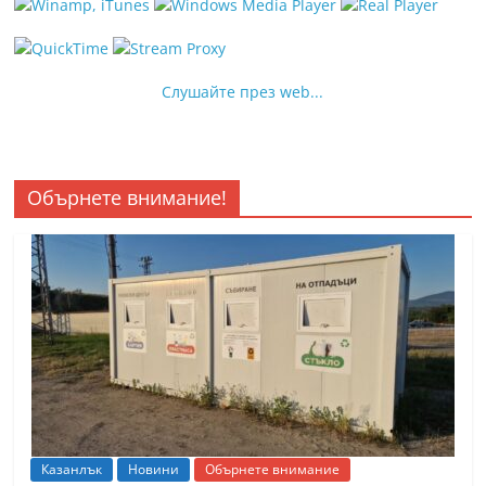
Слушайте през web...
Обърнете внимание!
Казанлък
Новини
Обърнете внимание