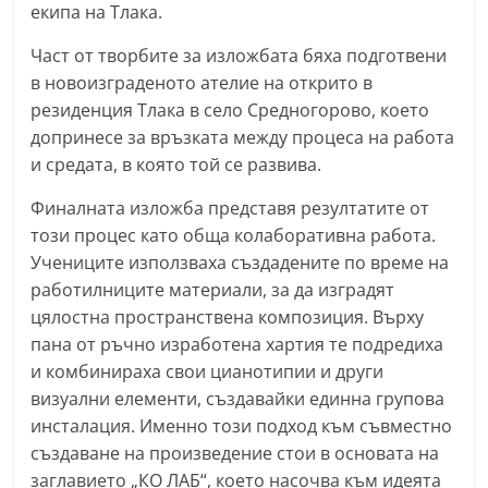
екипа на Тлака.
n
l
Част от творбите за изложбата бяха подготвени
a
в новоизграденото ателие на открито в
резиденция Тлака в село Средногорово, което
k
допринесе за връзката между процеса на работа
.
и средата, в която той се развива.
i
n
Финалната изложба представя резултатите от
f
този процес като обща колаборативна работа.
Учениците използваха създадените по време на
o
работилниците материали, за да изградят
,
цялостна пространствена композиция. Върху
k
пана от ръчно изработена хартия те подредиха
a
и комбинираха свои цианотипии и други
z
визуални елементи, създавайки единна групова
a
инсталация. Именно този подход към съвместно
n
създаване на произведение стои в основата на
l
заглавието „КО ЛАБ“, което насочва към идеята