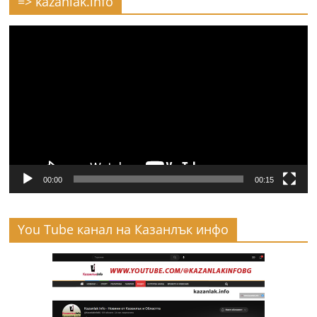
=> kazanlak.info
Видео
00:00
00:15
You Tube канал на Казанлък инфо