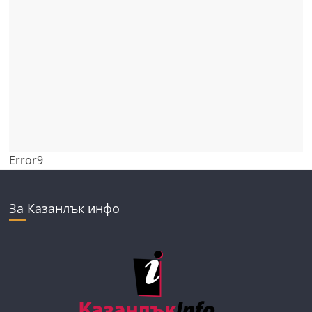
Error9
За Казанлък инфо