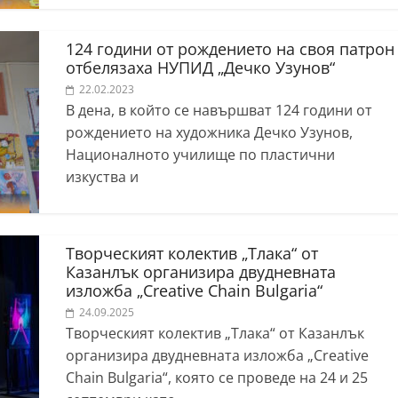
124 години от рождението на своя патрон
отбелязаха НУПИД „Дечко Узунов“
22.02.2023
В дена, в който се навършват 124 години от
рождението на художника Дечко Узунов,
Националното училище по пластични
изкуства и
Творческият колектив „Тлака“ от
Казанлък организира двудневната
изложба „Creative Chain Bulgaria“
24.09.2025
Творческият колектив „Тлака“ от Казанлък
организира двудневната изложба „Creative
Chain Bulgaria“, която се проведе на 24 и 25