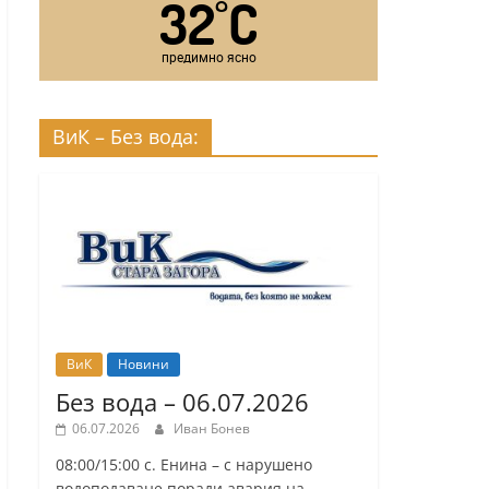
32
C
°
предимно ясно
ВиК – Без вода:
ВиК
Новини
Без вода – 06.07.2026
06.07.2026
Иван Бонев
08:00/15:00 с. Енина – с нарушено
водоподаване поради авария на