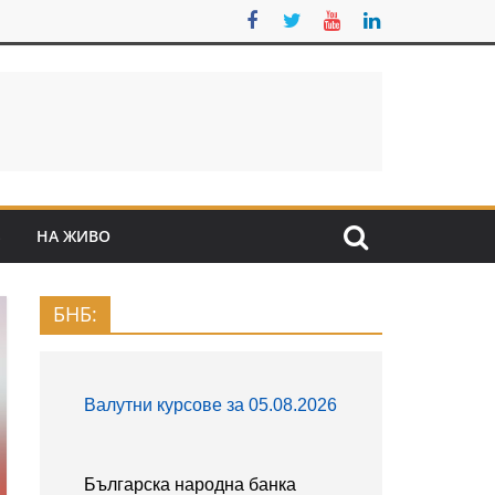
S
НА ЖИВО
БНБ: