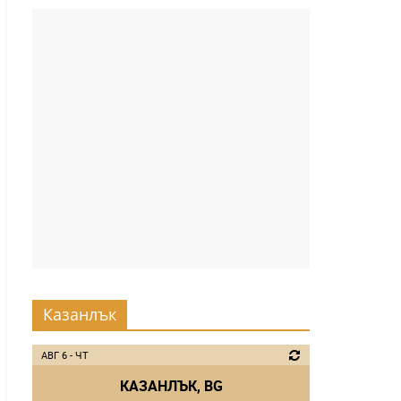
Казанлък
АВГ 6 - ЧТ
КАЗАНЛЪК, BG