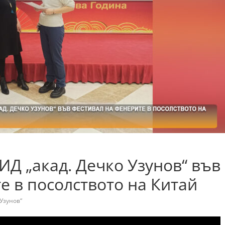
Д „акад. Дечко Узунов“ във
е в посолството на Китай
Узунов“