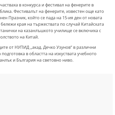
частваха в конкурса и фестивал на фенерите в
блика. Фестивалът на фенерите, известен още като
ен Празник, който се пада на 15-ия ден от новата
 бележи края на тържествата по случай Китайската
итанички на казанлъшкото училище се включиха с
олството на Китай.
ците от НУПИД „акад. Дечко Узунов“ в различни
а подготовка в областта на изкуствата учебното
анлък и България на световно ниво.