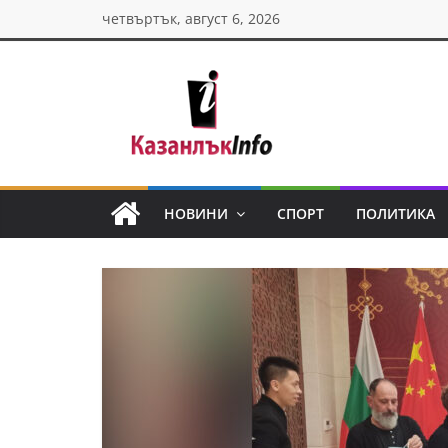
Skip
четвъртък, август 6, 2026
to
content
Казанлък
инфо
НОВИНИ
СПОРТ
ПОЛИТИКА
Н
о
в
и
н
и
о
т