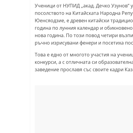
Ученици от НУПИД „акад. Дечко Узунов“ у
l
посолството на Китайската Народна Репу
a
Юенсяодзие, е древен китайски традицион
k
година по лунния календар и обикновено
.
нова година. По този повод четири възп
i
ръчно изрисувани фенери и посетиха пос
n
Това е едно от многото участия на учени
f
конкурси, а с отличната си образователн
o
заведение прославя със своите кадри Каз
,
k
a
z
a
n
l
a