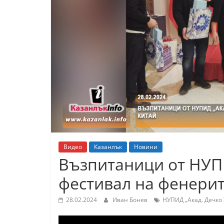
К
а
з
а
н
л
ъ
к
и
о
Видео
Казанлък
Новини
б
Възпитаници от НУПИ
л
фестивал на фенерит
а
с
28.02.2024
Иван Бонев
НУПИД „Акад. Дечко 
т
С