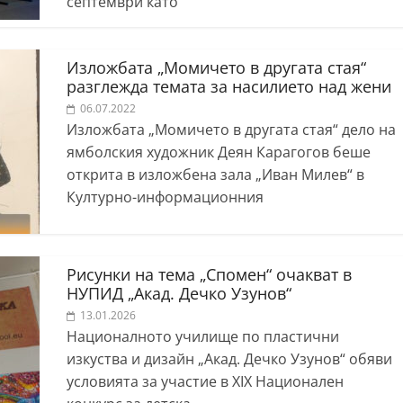
септември като
Изложбата „Момичето в другата стая“
разглежда темата за насилието над жени
06.07.2022
Изложбата „Момичето в другата стая“ дело на
ямболския художник Деян Карагогов беше
открита в изложбена зала „Иван Милев“ в
Културно-информационния
Рисунки на тема „Спомен“ очакват в
НУПИД „Акад. Дечко Узунов“
13.01.2026
Националното училище по пластични
изкуства и дизайн „Акад. Дечко Узунов“ обяви
условията за участие в ХIХ Национален