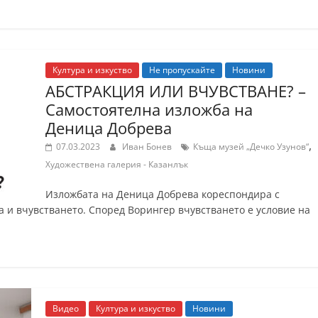
Култура и изкуство
Не пропускайте
Новини
АБСТРАКЦИЯ ИЛИ ВЧУВСТВАНЕ? –
Самостоятелна изложба на
Деница Добрева
,
07.03.2023
Иван Бонев
Къща музей „Дечко Узунов“
Художествена галерия - Казанлък
Изложбата на Деница Добрева кореспондира с
а и вчувстването. Според Ворингер вчувстването е условие на
Видео
Култура и изкуство
Новини