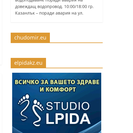
довеждащ водопровод. 10:00/18:00 гр.
Казанлък – поради авария на ул.
chudomir.eu
elpidakz.eu