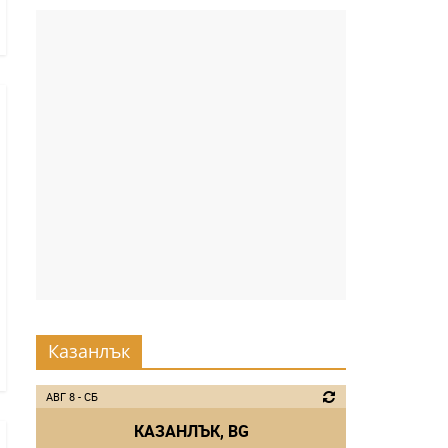
Казанлък
АВГ 8 - СБ
КАЗАНЛЪК, BG