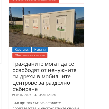
Казанлък
Новини
Обърнете внимание
Гражданите могат да се
освободят от ненужните
си дрехи в мобилните
центрове за разделно
събиране
08.07.2026
Иван Бонев
Във връзка със зачестилите
посегателства и многократните случаи