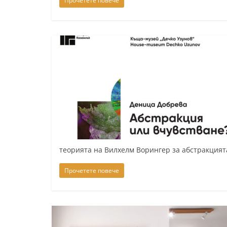
Прочетете повече
теорията на Вилхелм Ворингер за абстракцият
Прочетете повече