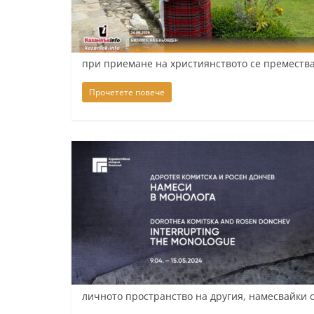
К
а
з
при приемане на християнството се преместв
а
Прочетете повече
н
л
ъ
к
и
о
б
л
а
с
т
личното пространство на другия, намесвайки с
С