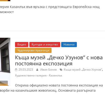
алерия Казанлък във връзка с предстоящата Европейска нощ
зможност
Видео
Култура и изкуство
Новини
Чудомирови празници
Къща музей „Дечко Узунов“ с нова
постоянна експозиция
,
29.03.2023
Иван Бонев
Къща музей „Дечко Узунов“
Художествена галерия - Казанлък
Откриха официално новата постоянна експозиция на
творби на казанлъшкия живописец. Основната разгърната