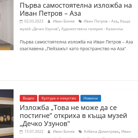
Първа самостоятелна изложба на
Иван Петров – Аза
,
02.03.2023
Иван Бонев
Иван Петров – Аза
Къща
,
музей „Дечко Узунов“
Художествена галерия - Казанлък
Първа самостоятелна изложба на Иван Петров – Аза
озаглавена „Пейзажът като пространство на Аза“
Видео
Култура и изкуство
Новини
Изложба „Това не може да се
постигне“ откриха в къща музей
„Дечко Узунов“
,
15.07.2022
Иван Бонев
Албена Димитрова
Иван