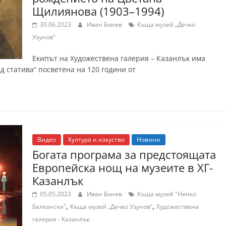
Щилиянова (1903–1994)
30.06.2023
Иван Бонев
Къща музей „Дечко
Узунов“
Екипът на Художествена галерия – Казанлък има
д статива“ посветена на 120 години от
Видео
Култура и изкуство
Новини
Богата програма за предстоящата
Европейска нощ на музеите в ХГ-
Казанлък
05.05.2023
Иван Бонев
Къща музей "Ненко
,
,
Балкански"
Къща музей „Дечко Узунов“
Художествена
галерия - Казанлък