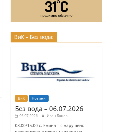
31
C
°
предимно облачно
ВиК – Без вода:
ВиК
Новини
Без вода – 06.07.2026
06.07.2026
Иван Бонев
08:00/15:00 с. Енина – с нарушено
водоподаване поради авария на