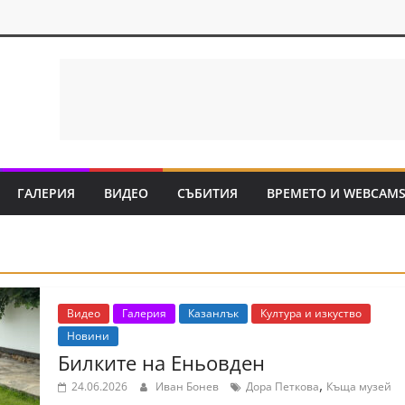
ГАЛЕРИЯ
ВИДЕО
СЪБИТИЯ
ВРЕМЕТО И WEBCAM
Видео
Галерия
Казанлък
Култура и изкуство
Новини
Билките на Еньовден
,
24.06.2026
Иван Бонев
Дора Петкова
Къща музей