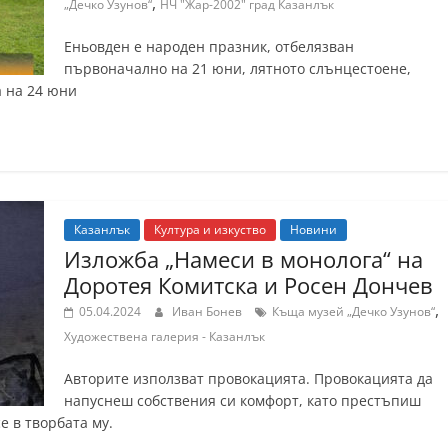
,
„Дечко Узунов“
НЧ "Жар-2002" град Казанлък
Еньовден е народен празник, отбелязван
първоначално на 21 юни, лятното слънцестоене,
а на 24 юни
Казанлък
Култура и изкуство
Новини
Изложба „Намеси в монолога“ на
Доротея Комитска и Росен Дончев
,
05.04.2024
Иван Бонев
Къща музей „Дечко Узунов“
Художествена галерия - Казанлък
Авторите използват провокацията. Провокацията да
напуснеш собствения си комфорт, като престъпиш
е в творбата му.