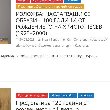
Видео
Култура и изкуство
Новини
Празници в Долината на тракийските царе
ИЗЛОЖБА: НАСЛАГВАЩИ СЕ
ОБРАЗИ – 100 ГОДИНИ ОТ
РОЖДЕНИЕТО НА ХРИСТО ПЕСЕВ
(1923–2000)
,
30.08.2023
Иван Бонев
Катя Христова
Къща музей
,
„Дечко Узунов“
Художествена галерия - Казанлък
кадемия в София през 1955 г. в ателието по скулптура на
Култура и изкуство
Не пропускайте
Новини
Пред статива 120 години от
рождението на Цветана