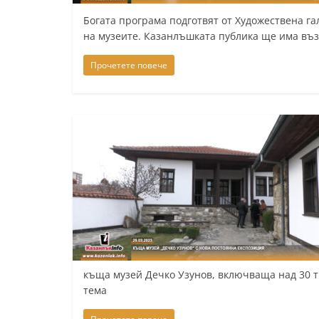
y
Богата програма подготвят от Художествена г
на музеите. Казанлъшката публика ще има въ
-
k
Прочетете повече
a
z
a
n
l
a
k
.
c
o
къща музей Дечко Узунов, включваща над 30 
m
тема