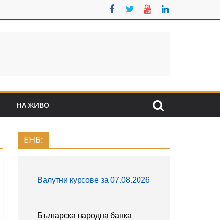
S
НА ЖИВО
БНБ: