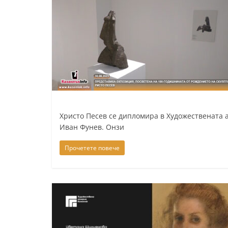
l
a
k
.
i
n
f
o
Христо Песев се дипломира в Художествената а
,
Иван Фунев. Онзи
k
Прочетете повече
a
z
a
n
l
a