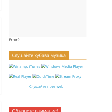
Error9
Слушайте хубава музика
Слушайте през web...
Обърнете внимание!