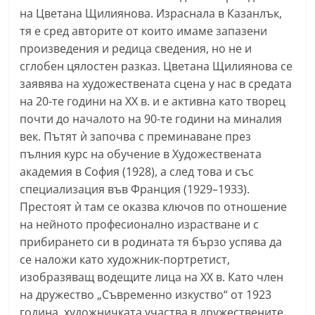
С
на Цветана Щилиянова. Израснала в Казанлък,
тя е сред авторите от които имаме запазени
т
произведения и редица сведения, но не и
а
сглобен цялостен разказ. Цветана Щилиянова се
р
заявява на художествената сцена у нас в средата
а
на 20-те години на ХХ в. и е активна като творец
З
почти до началото на 90-те години на миналия
а
век. Пътят ѝ започва с преминаване през
г
пълния курс на обучение в Художествената
о
академия в София (1928), а след това и със
специализация във Франция (1929–1933).
р
Престоят ѝ там се оказва ключов по отношение
а
на нейното професионално израстване и с
–
прибирането си в родината тя бързо успява да
k
се наложи като художник-портретист,
a
изобразяващ водещите лица на ХХ в. Като член
z
на дружество „Съвременно изкуство“ от 1923
a
година, художничката участва в дружествените