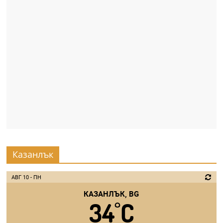
Казанлък
АВГ 10 - ПН
КАЗАНЛЪК, BG
34
C
°