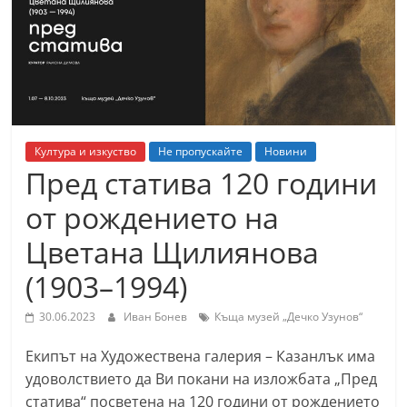
т
К
а
з
а
н
Култура и изкуство
Не пропускайте
Новини
л
Пред статива 120 години
ъ
от рождението на
к
Цветана Щилиянова
и
о
(1903–1994)
б
30.06.2023
Иван Бонев
Къща музей „Дечко Узунов“
л
а
Екипът на Художествена галерия – Казанлък има
с
удоволствието да Ви покани на изложбата „Пред
т
статива“ посветена на 120 години от рождението