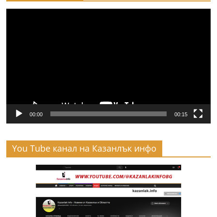
Видео
00:00
00:15
You Tube канал на Казанлък инфо