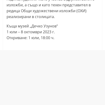
n
изложби, а също и като техен представител в
редица Общи художествени изложби (ОХИ)
l
реализирани в столицата.
a
k
Къща музей „Дечко Узунов“
.
1 юли – 8 октомври 2023 г.
i
Откриване: 1 юли, 18:00 ч.
n
f
o
,
k
a
z
a
n
l