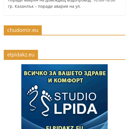
гр. Казанлък – поради авария на ул.
chudomir.eu
elpidakz.eu