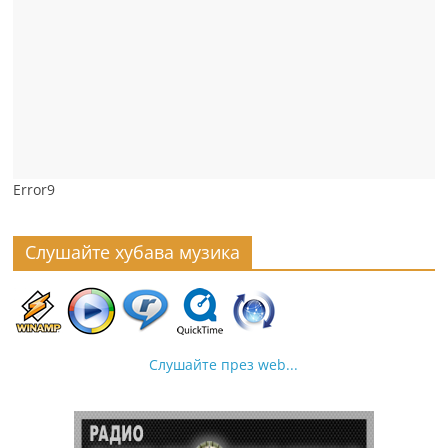
Error9
Слушайте хубава музика
Слушайте през web...