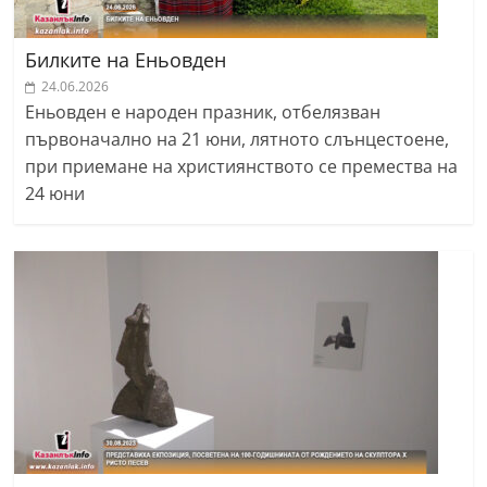
Билките на Еньовден
24.06.2026
Еньовден е народен празник, отбелязван
първоначално на 21 юни, лятното слънцестоене,
при приемане на християнството се премества на
24 юни