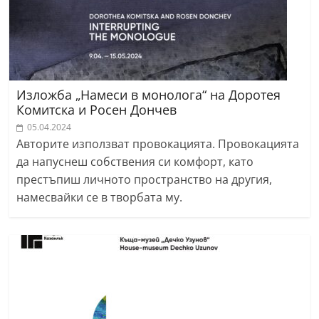
r
y
-
k
a
Изложба „Намеси в монолога“ на Доротея
Комитска и Росен Дончев
z
05.04.2024
a
Авторите използват провокацията. Провокацията
n
да напуснеш собствения си комфорт, като
l
престъпиш личното пространство на другия,
a
намесвайки се в творбата му.
k
.
c
o
m