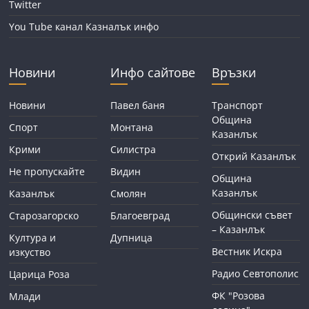
Twitter
You Tube канал Казналък инфо
Новини
Инфо сайтове
Връзки
Новини
Павел баня
Транспорт
Община
Спорт
Монтана
Казанлък
Крими
Силистра
Открий Казанлък
Не пропускайте
Видин
Община
Казанлък
Казанлък
Смолян
Общински съвет
Старозагорско
Благоевград
– Казанлък
Култура и
Дупница
Вестник Искра
изкуство
Радио Севтополис
Царица Роза
ФК "Розова
Млади