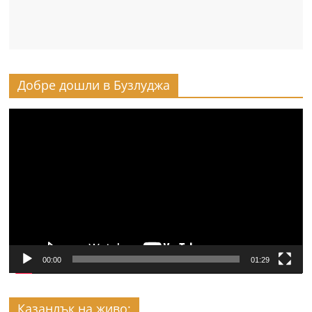
Добре дошли в Бузлуджа
Видео
00:00
01:29
Казанлък на живо: