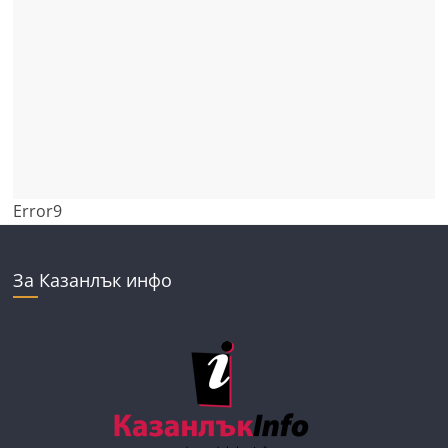
Error9
За Казанлък инфо