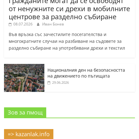
Гражданите могат да се освободят
от ненужните си дрехи в мобилните
центрове за разделно събиране
08.07.2026
Иван Бонев
Във връзка със зачестилите посегателства и
многократните случаи на разбиване на съдовете за
разделно събиране на употребявани дрехи и текстил
Националния ден на безопасността
на движението по пътищата
29.06.2026
Зов за пмощ
=> kazanlak.info