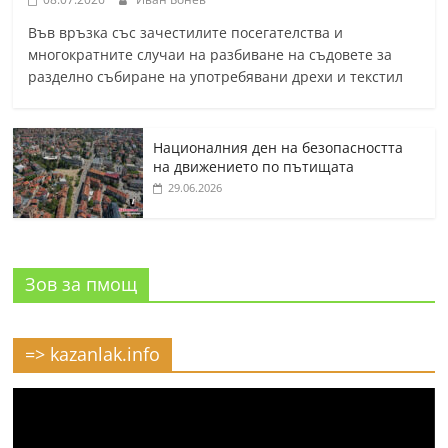
Във връзка със зачестилите посегателства и
многократните случаи на разбиване на съдовете за
разделно събиране на употребявани дрехи и текстил
Националния ден на безопасността
на движението по пътищата
29.06.2026
Зов за пмощ
=> kazanlak.info
Видео