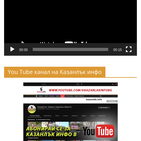
00:00
00:15
You Tube канал на Казанлък инфо