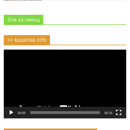
Зов за пмощ
=> kazanlak.info
Видео
00:00
00:15