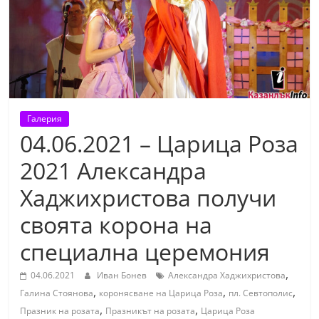
т
К
а
з
а
н
Галерия
л
04.06.2021 – Царица Роза
ъ
2021 Александра
к
Хаджихристова получи
и
о
своята корона на
б
специална церемония
л
а
,
04.06.2021
Иван Бонев
Александра Хаджихристова
,
,
,
с
Галина Стоянова
коронясване на Царица Роза
пл. Севтополис
,
,
т
Празник на розата
Празникът на розата
Царица Роза