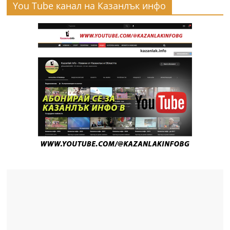
You Tube канал на Казанлък инфо