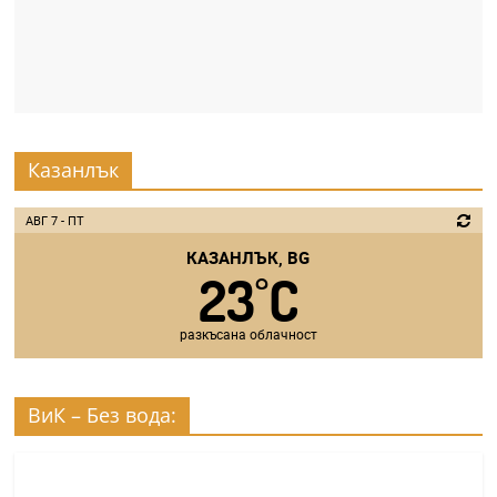
Казанлък
АВГ 7 - ПТ
КАЗАНЛЪК, BG
23
C
°
разкъсана облачност
ВиК – Без вода: