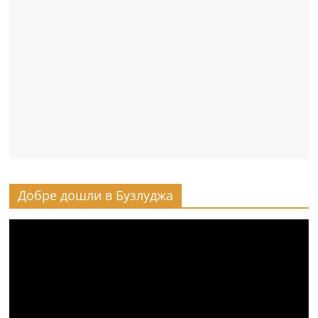
Добре дошли в Бузлуджа
Видео