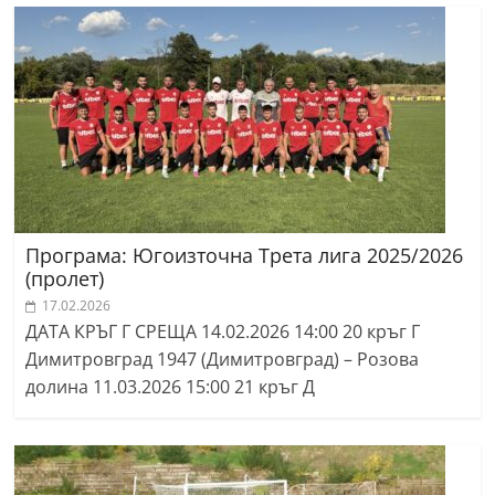
a
k
-
b
g
.
i
n
Програма: Югоизточна Трета лига 2025/2026
f
(пролет)
o
17.02.2026
,
ДАТА КРЪГ Г СРЕЩА 14.02.2026 14:00 20 кръг Г
Димитровград 1947 (Димитровград) – Розова
g
долина 11.03.2026 15:00 21 кръг Д
a
l
l
e