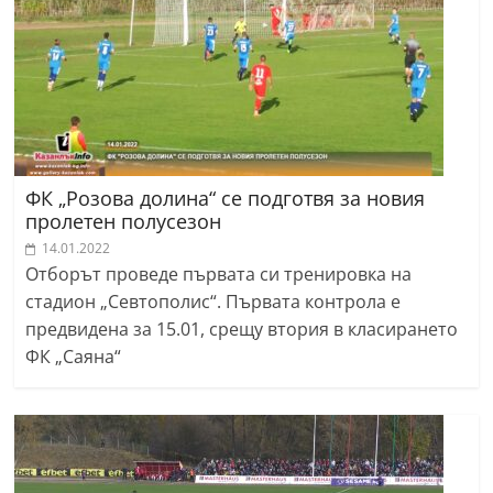
r
y
-
k
a
z
ФК „Розова долина“ се подготвя за новия
a
пролетен полусезон
n
14.01.2022
l
Отборът проведе първата си тренировка на
a
стадион „Севтополис“. Първата контрола е
k
предвидена за 15.01, срещу втория в класирането
ФК „Саяна“
.
c
o
m