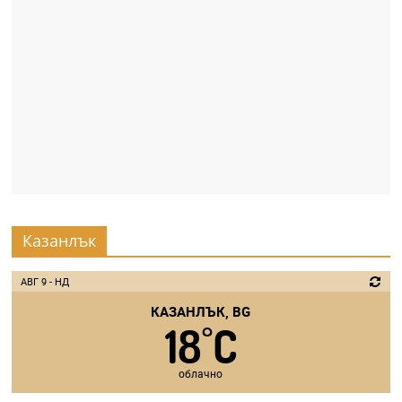
Казанлък
АВГ 9 - НД
КАЗАНЛЪК, BG
18
C
°
облачно