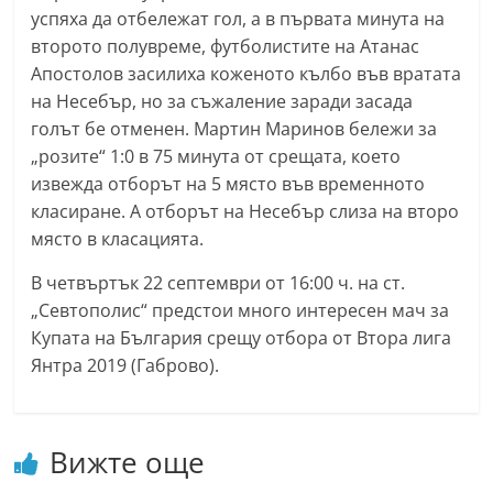
успяха да отбележат гол, а в първата минута на
n
второто полувреме, футболистите на Атанас
l
Апостолов засилиха коженото кълбо във вратата
a
на Несебър, но за съжаление заради засада
k
голът бе отменен. Мартин Маринов бележи за
.
„розите“ 1:0 в 75 минута от срещата, което
i
извежда отборът на 5 място във временното
n
класиране. А отборът на Несебър слиза на второ
f
място в класацията.
o
В четвъртък 22 септември от 16:00 ч. на ст.
,
„Севтополис“ предстои много интересен мач за
k
Купата на България срещу отбора от Втора лига
a
Янтра 2019 (Габрово).
z
a
n
Вижте още
l