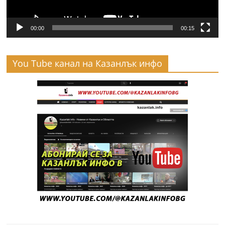
00:00
00:15
You Tube канал на Казанлък инфо