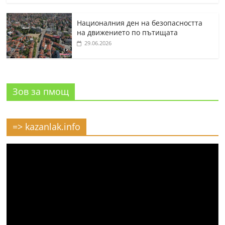
Националния ден на безопасността
на движението по пътищата
29.06.2026
Зов за пмощ
=> kazanlak.info
Видео