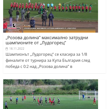
„Розова долина“ максимално затрудни
шампионите от „Лудогорец“
18.11.2022
Шампионът „Лудогорец“ се класира за 1/8
финалите от турнира за Купа България след
победа с 0:2 над „Розова долина“ в