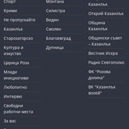
Спорт
Монтана
Казанлък
Крими
Силистра
Открий Казанлък
Не пропускайте
Видин
Община
Казанлък
Казанлък
Смолян
Общински съвет
Старозагорско
Благоевград
– Казанлък
Култура и
Дупница
Вестник Искра
изкуство
Радио Севтополис
Царица Роза
ФК "Розова
Млади
долина"
инициативи
ВК "Казанлък
Любопитно
волей"
Интервю
Свободни
работни места
За вас