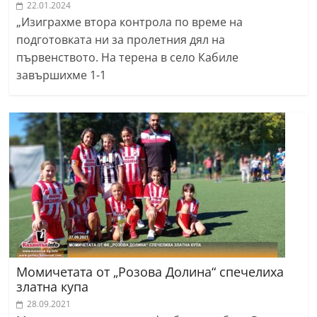
22.01.2024
„Изиграхме втора контрола по време на
подготовката ни за пролетния дял на
първенството. На терена в село Кабиле
завършихме 1-1
Момичетата от „Розова Долина“ спечелиха
златна купа
28.09.2021