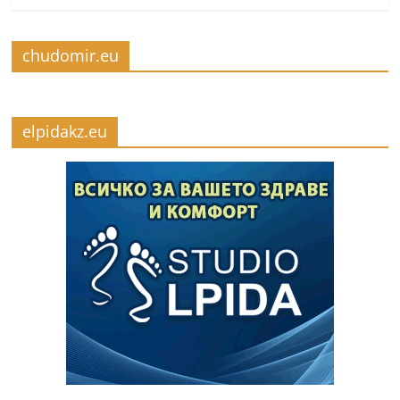
chudomir.eu
elpidakz.eu