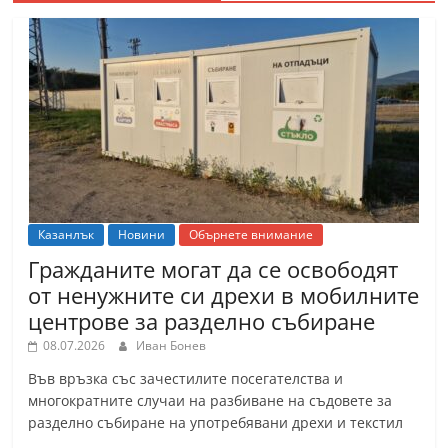
Казанлък
Новини
Обърнете внимание
Гражданите могат да се освободят
от ненужните си дрехи в мобилните
центрове за разделно събиране
08.07.2026
Иван Бонев
Във връзка със зачестилите посегателства и
многократните случаи на разбиване на съдовете за
разделно събиране на употребявани дрехи и текстил