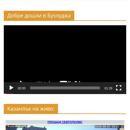
Добре дошли в Бузлуджа
Видео
00:00
01:29
Казанлък на живо: