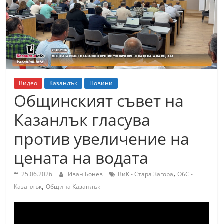
т
К
а
з
а
н
Видео
Казанлък
Новини
л
Общинският съвет на
ъ
Казанлък гласува
к
против увеличение на
и
о
цената на водата
б
,
25.06.2026
Иван Бонев
ВиК - Стара Загора
ОбС -
л
,
Казанлък
Община Казанлък
а
с
т