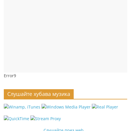
Error9
Слушайте хубава музика
Слушайте през web...