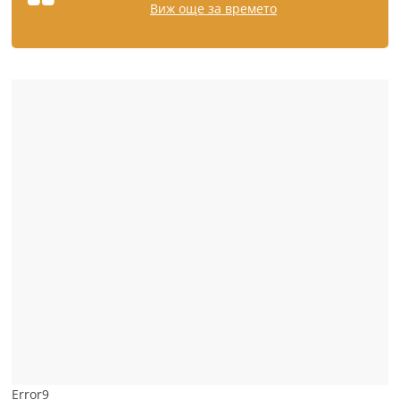
Виж още за времето
Error9