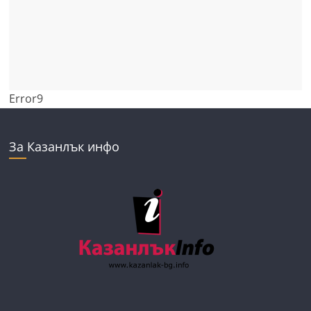
Error9
За Казанлък инфо