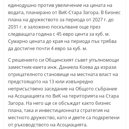
единодушно против увеличение на цената на
n
водата, планирано от ВиК-Стара Загора. В бизнес
l
плана на дружеството за периода от 2027 г. до
a
2031 г. е заложено поскъпване още през
k
следващата година с 45 евро цента за куб. м.
.
Сумарно цената до края на периода пък трябва
i
да достигне почти 4 евро за куб. м.
n
С решението си Общинският съвет упълномощи
f
заместник-кмета инж. Даниела Коева да изрази
o
отрицателното становище на местната власт на
,
предстоящото на 13 юли извънредно
k
неприсъствено заседание на Общото събрание
a
на Асоциацията по ВиК на територията на Стара
z
Загора. На него ще се обсъждат както бизнес
a
плана, така и инвестиционната стратегия на
местното дружество, като и двете са подкрепени
n
от ръководството на Асоциацията.
l