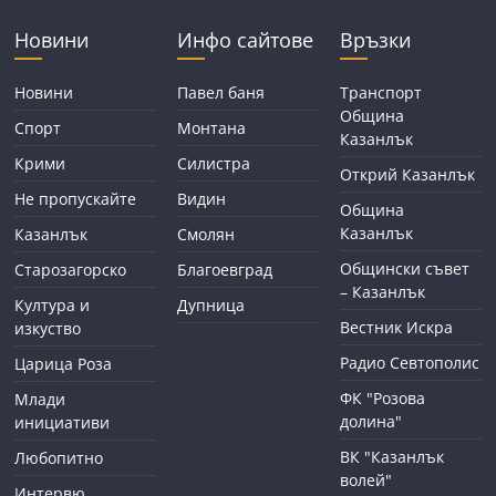
Новини
Инфо сайтове
Връзки
Новини
Павел баня
Транспорт
Община
Спорт
Монтана
Казанлък
Крими
Силистра
Открий Казанлък
Не пропускайте
Видин
Община
Казанлък
Казанлък
Смолян
Общински съвет
Старозагорско
Благоевград
– Казанлък
Култура и
Дупница
Вестник Искра
изкуство
Радио Севтополис
Царица Роза
ФК "Розова
Млади
долина"
инициативи
ВК "Казанлък
Любопитно
волей"
Интервю