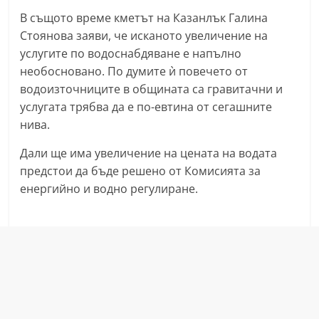
a
В същото време кметът на Казанлък Галина
k
Стоянова заяви, че исканото увеличение на
-
услугите по водоснабдяване е напълно
необосновано. По думите ѝ повечето от
b
водоизточниците в общината са гравитачни и
g
услугата трябва да е по-евтина от сегашните
.
нива.
i
n
Дали ще има увеличение на цената на водата
предстои да бъде решено от Комисията за
f
енергийно и водно регулиране.
o
,
g
a
l
l
e