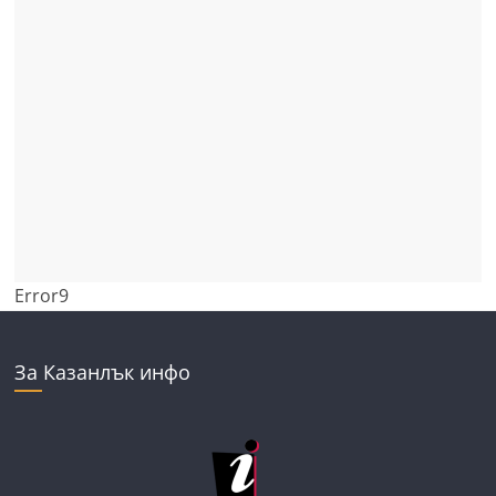
Error9
За Казанлък инфо