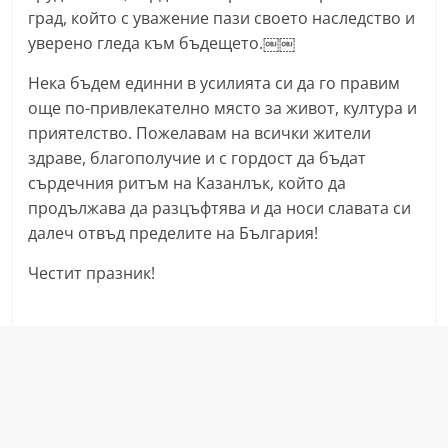
град, който с уважение пази своето наследство и
С
уверено гледа към бъдещето.￼￼
т
а
Нека бъдем единни в усилията си да го правим
р
още по-привлекателно място за живот, култура и
а
приятелство. Пожелавам на всички жители
здраве, благополучие и с гордост да бъдат
З
сърдечния ритъм на Казанлък, който да
а
продължава да разцъфтява и да носи славата си
г
далеч отвъд пределите на България!
о
р
Честит празник!
а
–
k
a
z
a