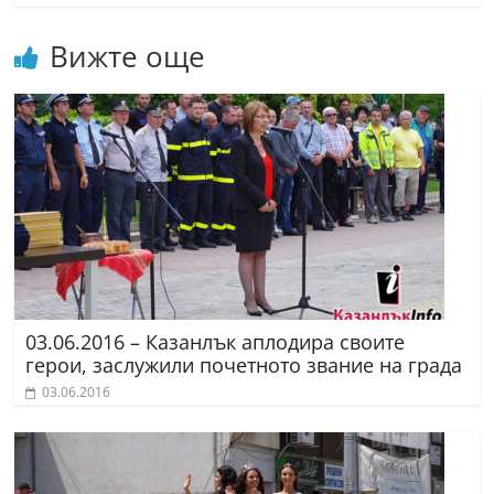
a
Вижте още
k
-
b
g
.
i
n
f
o
,
03.06.2016 – Казанлък аплодира своите
g
герои, заслужили почетното звание на града
a
03.06.2016
l
l
e