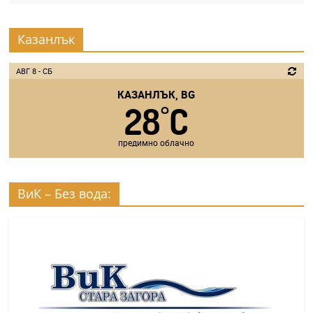
Казанлък
АВГ 8 - СБ
КАЗАНЛЪК, BG
28
C
°
предимно облачно
ВиК – Без вода: