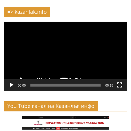
=> kazanlak.info
Видео
00:00
00:15
You Tube канал на Казанлък инфо