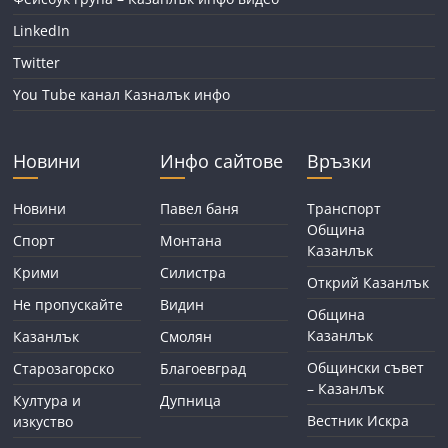
LinkedIn
Twitter
You Tube канал Казналък инфо
Новини
Инфо сайтове
Връзки
Новини
Павел баня
Транспорт
Община
Спорт
Монтана
Казанлък
Крими
Силистра
Открий Казанлък
Не пропускайте
Видин
Община
Казанлък
Казанлък
Смолян
Общински съвет
Старозагорско
Благоевград
– Казанлък
Култура и
Дупница
Вестник Искра
изкуство