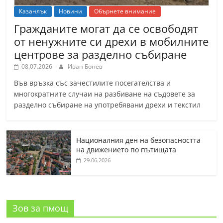
Казанлък
Новини
Обърнете внимание
Гражданите могат да се освободят
от ненужните си дрехи в мобилните
центрове за разделно събиране
08.07.2026
Иван Бонев
Във връзка със зачестилите посегателства и
многократните случаи на разбиване на съдовете за
разделно събиране на употребявани дрехи и текстил
Националния ден на безопасността
на движението по пътищата
29.06.2026
Зов за пмощ