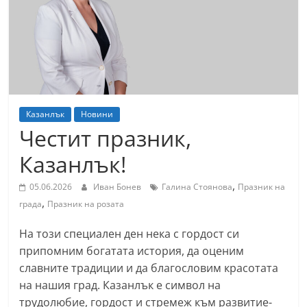
т
К
а
з
а
н
Казанлък
Новини
л
Честит празник,
ъ
Казанлък!
к
и
,
05.06.2026
Иван Бонев
Галина Стоянова
Празник на
,
о
града
Празник на розата
б
На този специален ден нека с гордост си
л
припомним богатата история, да оценим
а
славните традиции и да благословим красотата
с
на нашия град. Казанлък е символ на
т
трудолюбие, гордост и стремеж към развитие-