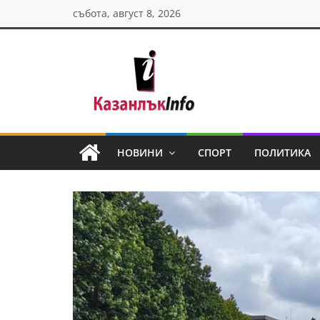
Skip
събота, август 8, 2026
to
content
Казанлък
инфо
НОВИНИ
СПОРТ
ПОЛИТИКА
Н
о
в
и
н
и
о
т