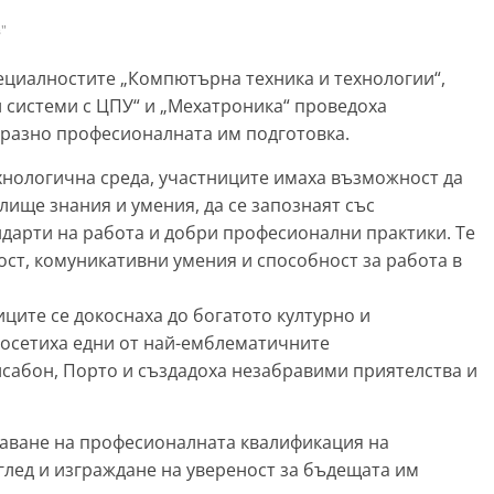
"
ециалностите „Компютърна техника и технологии“,
и системи с ЦПУ“ и „Мехатроника“ проведоха
бразно професионалната им подготовка.
хнологична среда, участниците имаха възможност да
лище знания и умения, да се запознаят със
дарти на работа и добри професионални практики. Те
ост, комуникативни умения и способност за работа в
ците се докоснаха до богатото културно и
посетиха едни от най-емблематичните
исабон, Порто и създадоха незабравими приятелства и
шаване на професионалната квалификация на
глед и изграждане на увереност за бъдещата им