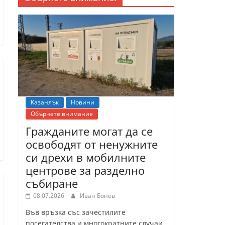
Казанлък
Новини
Обърнете внимание
Гражданите могат да се
освободят от ненужните
си дрехи в мобилните
центрове за разделно
събиране
08.07.2026
Иван Бонев
Във връзка със зачестилите
посегателства и многократните случаи