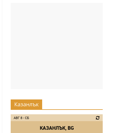
Казанлък
АВГ 8 - СБ
КАЗАНЛЪК, BG