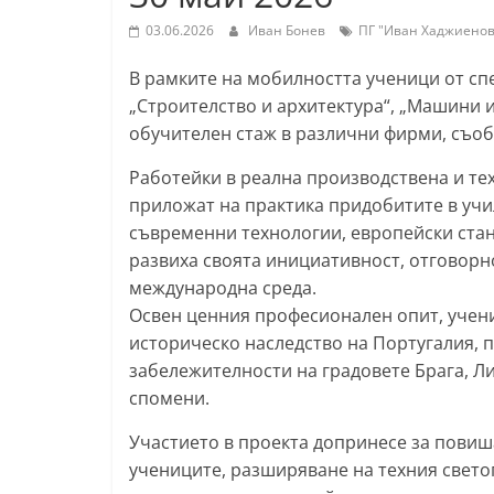
т
03.06.2026
Иван Бонев
ПГ "Иван Хаджиенов
а
В рамките на мобилността ученици от сп
р
„Строителство и архитектура“, „Машини 
а
обучителен стаж в различни фирми, съо
З
Работейки в реална производствена и те
а
приложат на практика придобитите в учи
г
съвременни технологии, европейски стан
о
развиха своята инициативност, отговорн
р
международна среда.
а
Освен ценния професионален опит, учени
–
историческо наследство на Португалия, 
k
забележителности на градовете Брага, Л
спомени.
a
z
Участието в проекта допринесе за пови
a
учениците, разширяване на техния свето
n