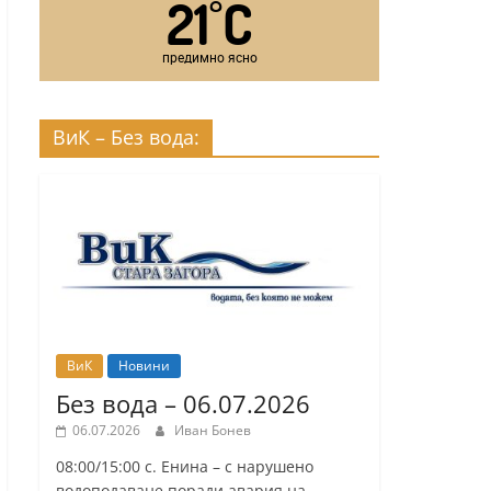
21
C
°
предимно ясно
ВиК – Без вода:
ВиК
Новини
Без вода – 06.07.2026
06.07.2026
Иван Бонев
08:00/15:00 с. Енина – с нарушено
водоподаване поради авария на