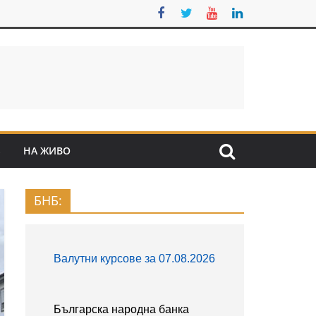
S
НА ЖИВО
БНБ: