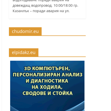
довеждащ водопровод. 10:00/18:00 гр.
Казанлък – поради авария на ул.
chudomir.eu
elpidakz.eu