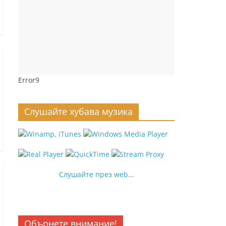
Error9
Слушайте хубава музика
Слушайте през web...
Обърнете внимание!