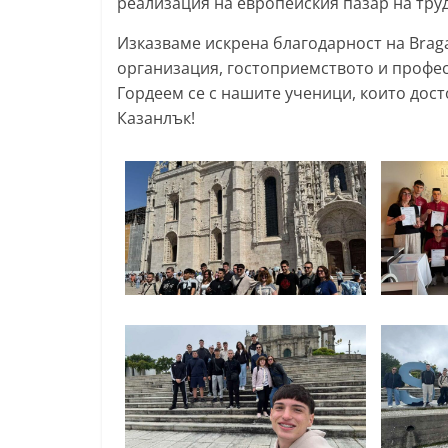
реализация на европейския пазар на труд
l
Изказваме искрена благодарност на Brag
a
организация, гостоприемството и профес
k
Гордеем се с нашите ученици, които дост
.
Казанлък!
i
n
f
o
,
k
a
z
a
n
l
a