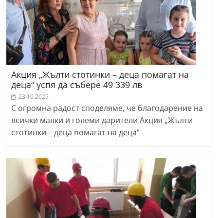
Акция „Жълти стотинки – деца помагат на
деца“ успя да събере 49 339 лв
23.10.2025
С огромна радост споделяме, че благодарение на
всички малки и големи дарители Акция „Жълти
стотинки – деца помагат на деца“