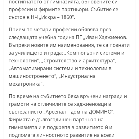
постигнатото от гимназията, обновените си
n
професии и фирмите партньори. Събитие се
l
състоя в НЧ „Искра – 1860“.
a
Прием по четири професии обявява през
k
следващата учебна година ПГ „Иван Хаджиенов.
.
Въпреки новите им наименования, те са познати
i
за училището и града: „Компютърни системи и
n
технологии“, „Строителство и архитектура“,
f
„Автоматизирани системи и технологии в
o
машиностроенето“, „Индустриална
мехатроника“.
,
k
По време на събитието бяха връчени награди и
a
грамоти на отличилите се хаджиеновци в
z
състезанието „Арсенал – дом на ДОМИНО“.
a
Фирмата е дългогодишен партньор на
гимназията и я подкрепя в развитието ѝ и
n
подпомага личностното развитие на всеки
l