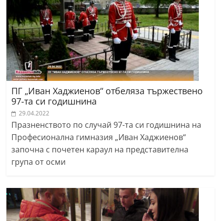
ПГ „Иван Хаджиенов“ отбеляза тържествено
97-та си годишнина
29.04.2022
Празненството по случай 97-та си годишнина на
Професионална гимназия „Иван Хаджиенов“
започна с почетен караул на представителна
група от осми