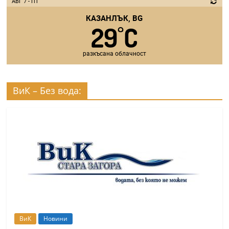
АВГ 7 - ПТ
КАЗАНЛЪК, BG
29
C
°
разкъсана облачност
ВиК – Без вода:
ВиК
Новини