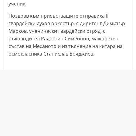
ученик.
a
k
Поздрав към присъстващите отправиха III
-
гвардейски духов оркестър, с диригент Димитър
Марков, ученически гвардейски отряд, с
b
ръководител Радостин Симеонов, мажоретен
g
състав на Механото и изпълнение на китара на
.
осмокласника Станислав Бояджиев.
i
n
f
o
,
g
a
l
l
e