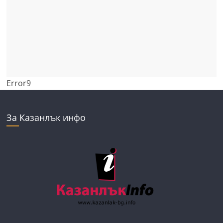
Error9
За Казанлък инфо