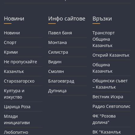
Новини
Инфо сайтове
Връзки
Новини
Павел баня
Транспорт
Община
Спорт
Монтана
Казанлък
Крими
Силистра
Открий Казанлък
Не пропускайте
Видин
Община
Казанлък
Казанлък
Смолян
Общински съвет
Старозагорско
Благоевград
– Казанлък
Култура и
Дупница
Вестник Искра
изкуство
Радио Севтополис
Царица Роза
ФК "Розова
Млади
долина"
инициативи
ВК "Казанлък
Любопитно