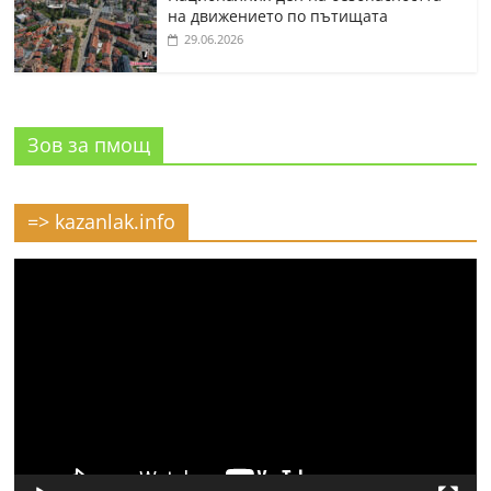
на движението по пътищата
29.06.2026
Зов за пмощ
=> kazanlak.info
Видео