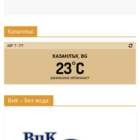
Казанлък
АВГ 7 - ПТ
КАЗАНЛЪК, BG
23
C
°
разкъсана облачност
ВиК – Без вода: