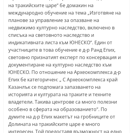
на тракийските царе“ бе домакин на
n
международно обучение на тема „Изготвяне на
l
планове за управление за опазване на
a
недвижимо културно наследство, включено в
k
списъка на световното наследство и
.
индикативната листа към ЮНЕСКО“. Един от
i
участниците в това обучение е д-р Ранд Епих,
n
световно признатият експерт по консервация и
f
документиране на културно наследство към
o
ЮНЕСКО. По отношение на Археокомплекса д-р
Епих бе категоричен: „ С Археокомплекса край
,
Казанлък се подпомага запазването на
k
историята и културата на траките и техните
a
владетели. Такива центрове са много полезни
z
особено в сферата на образованието“. По
a
думите на д-р Епих макетът на гробниците от
n
Долината на тракийските царе е много
l
интересен. Той предоставя възможност на едно