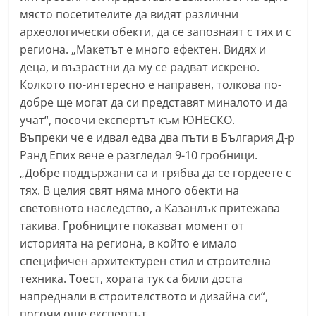
a
място посетителите да видят различни
археологически обекти, да се запознаят с тях и с
k
региона. „Макетът е много ефектен. Видях и
-
деца, и възрастни да му се радват искрено.
b
Колкото по-интересно е направен, толкова по-
g
добре ще могат да си представят миналото и да
.
учат“, посочи експертът към ЮНЕСКО.
i
Въпреки че е идвал едва два пъти в България Д-р
n
Ранд Епих вече е разгледал 9-10 гробници.
f
„Добре поддържани са и трябва да се гордеете с
тях. В целия свят няма много обекти на
o
световното наследство, а Казанлък притежава
,
такива. Гробниците показват момент от
g
историята на региона, в който е имало
a
специфичен архитектурен стил и строителна
l
техника. Тоест, хората тук са били доста
l
напреднали в строителството и дизайна си“,
e
посочи още експертът.