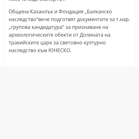
r
Община Казанлък и Фондация „Балканско
y
наследство“вече подготвят документите за т.нар.
-
„групова кандидатура“ за признаване на
k
археологическите обекти от Долината на
a
тракийските царе за световно културно
z
наследство към ЮНЕСКО.
a
n
l
a
k
.
c
o
m