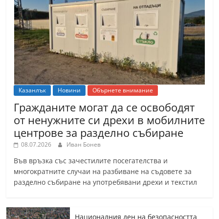
Казанлък
Новини
Обърнете внимание
Гражданите могат да се освободят
от ненужните си дрехи в мобилните
центрове за разделно събиране
08.07.2026
Иван Бонев
Във връзка със зачестилите посегателства и
многократните случаи на разбиване на съдовете за
разделно събиране на употребявани дрехи и текстил
Националния ден на безопасността