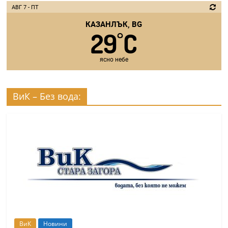
АВГ 7 - ПТ
КАЗАНЛЪК, BG
29
C
°
ясно небе
ВиК – Без вода:
ВиК
Новини