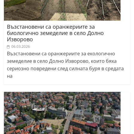
Възстановени са оранжериите за
биологично земеделие в село Долно
Изворово
06.03.2026
Възстановени са оранжериите за екологично
земеделие в село Долно Изворово, които бяха
сериозно повредени след силната буря в средата
на