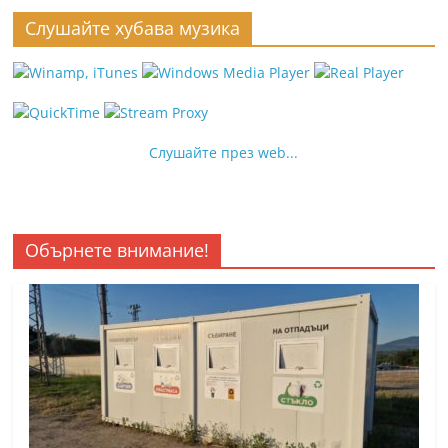
Слушайте хубава музика
Слушайте през web...
Обърнете внимание!