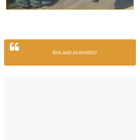
Виж още за времето