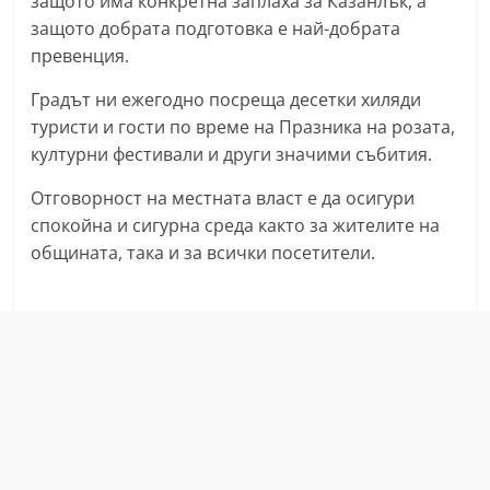
защото има конкретна заплаха за Казанлък, а
n
защото добрата подготовка е най-добрата
l
превенция.
a
Градът ни ежегодно посреща десетки хиляди
k
туристи и гости по време на Празника на розата,
.
културни фестивали и други значими събития.
i
Отговорност на местната власт е да осигури
n
спокойна и сигурна среда както за жителите на
f
общината, така и за всички посетители.
o
,
k
a
z
a
n
l