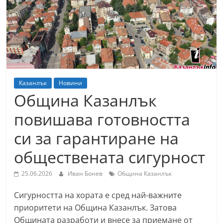
т
К
а
з
а
н
Казанлък
Новини
л
Община Казанлък
ъ
повишава готовността
к
си за гарантиране на
и
о
обществената сигурност
б
25.06.2026
Иван Бонев
Община Казанлък
л
а
Сигурността на хората е сред най-важните
с
приоритети на Община Казанлък. Затова
т
Общината разработи и внесе за приемане от