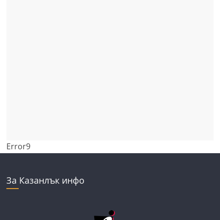
Error9
За Казанлък инфо