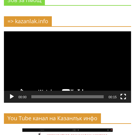
Зов за пмощ
=> kazanlak.info
Видео
00:00
00:15
You Tube канал на Казанлък инфо