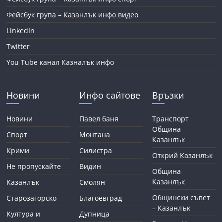
Фейсбук група – Казанлък инфо видео
LinkedIn
Twitter
You Tube канал Казналък инфо
Новини
Инфо сайтове
Връзки
Новини
Павел баня
Транспорт
Община
Спорт
Монтана
Казанлък
Крими
Силистра
Открий Казанлък
Не пропускайте
Видин
Община
Казанлък
Казанлък
Смолян
Общински съвет
Старозагорско
Благоевград
– Казанлък
Култура и
Дупница