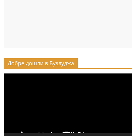
Добре дошли в Бузлуджа
Видео