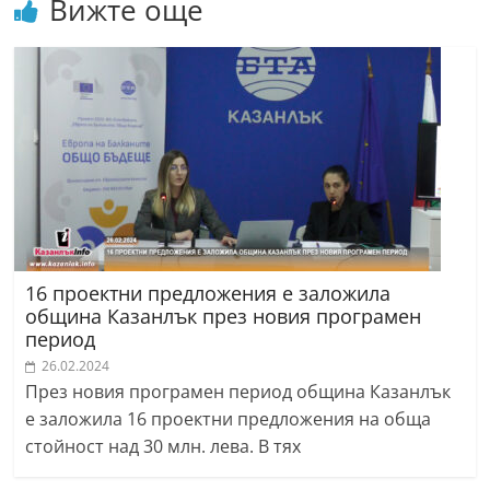
Вижте още
r
y
-
k
a
z
a
n
l
16 проектни предложения е заложила
a
община Казанлък през новия програмен
k
период
.
26.02.2024
c
През новия програмен период община Казанлък
o
е заложила 16 проектни предложения на обща
стойност над 30 млн. лева. В тях
m