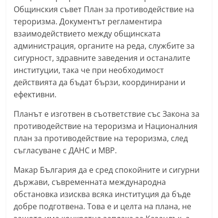
С
Общинския съвет План за противодействие на
тероризма. Документът регламентира
т
взаимодействието между общинската
а
администрация, органите на реда, службите за
р
сигурност, здравните заведения и останалите
а
институции, така че при необходимост
З
действията да бъдат бързи, координирани и
а
ефективни.
г
Планът е изготвен в съответствие със Закона за
о
противодействие на тероризма и Националния
р
план за противодействие на тероризма, след
а
съгласуване с ДАНС и МВР.
–
Макар България да е сред спокойните и сигурни
k
държави, съвременната международна
a
обстановка изисква всяка институция да бъде
z
добре подготвена. Това е и целта на плана, не
a