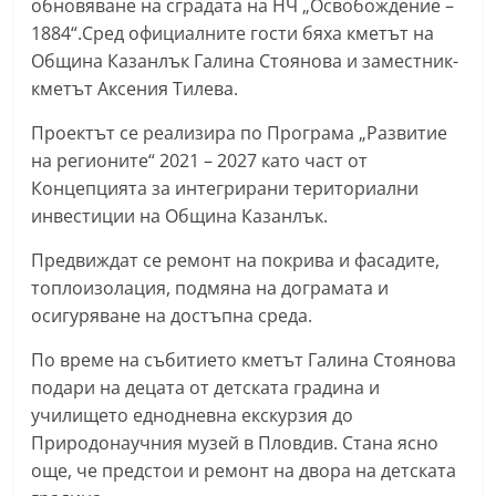
обновяване на сградата на НЧ „Освобождение –
n
1884“.Сред официалните гости бяха кметът на
l
Община Казанлък Галина Стоянова и заместник-
a
кметът Аксения Тилева.
k
Проектът се реализира по Програма „Развитие
.
на регионите“ 2021 – 2027 като част от
i
Концепцията за интегрирани териториални
n
инвестиции на Община Казанлък.
f
Предвиждат се ремонт на покрива и фасадите,
o
топлоизолация, подмяна на дограмата и
,
осигуряване на достъпна среда.
k
По време на събитието кметът Галина Стоянова
a
подари на децата от детската градина и
z
училището еднодневна екскурзия до
a
Природонаучния музей в Пловдив. Стана ясно
n
още, че предстои и ремонт на двора на детската
l