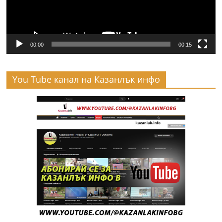
00:00
00:15
You Tube канал на Казанлък инфо