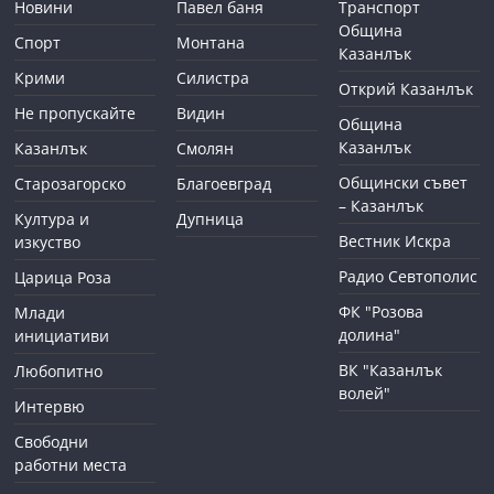
Новини
Павел баня
Транспорт
Община
Спорт
Монтана
Казанлък
Крими
Силистра
Открий Казанлък
Не пропускайте
Видин
Община
Казанлък
Казанлък
Смолян
Общински съвет
Старозагорско
Благоевград
– Казанлък
Култура и
Дупница
Вестник Искра
изкуство
Радио Севтополис
Царица Роза
ФК "Розова
Млади
долина"
инициативи
ВК "Казанлък
Любопитно
волей"
Интервю
Свободни
работни места