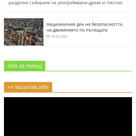
разделно събиране на употребявани дрехи и текстил
Националния ден на безопасността
на движението по пътищата
29.06.2026
Зов за пмощ
=> kazanlak.info
Видео