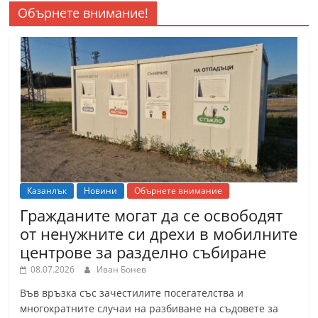
Обърнете внимание!
Казанлък
Новини
Обърнете внимание
Гражданите могат да се освободят
от ненужните си дрехи в мобилните
центрове за разделно събиране
08.07.2026
Иван Бонев
Във връзка със зачестилите посегателства и
многократните случаи на разбиване на съдовете за