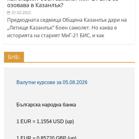
озовава в Казанлък?
01.02.2022
Предходната седмица Община Казанлък дари на
„Летище Казанлък” боен самолет. Но каква е
историята на старият МиГ-21 БИС, и как
БНБ: