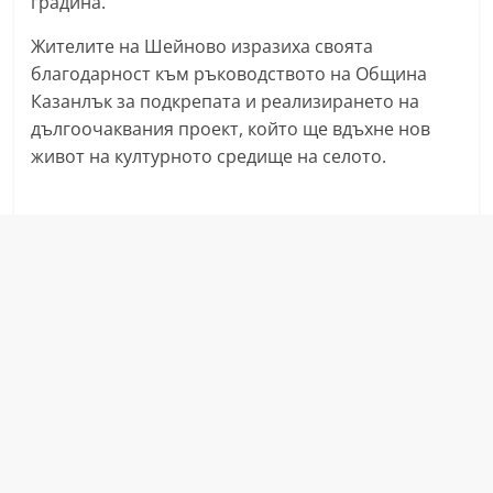
градина.
a
Жителите на Шейново изразиха своята
k
благодарност към ръководството на Община
-
Казанлък за подкрепата и реализирането на
b
дългоочаквания проект, който ще вдъхне нов
g
живот на културното средище на селото.
.
i
n
f
o
,
g
a
l
l
e