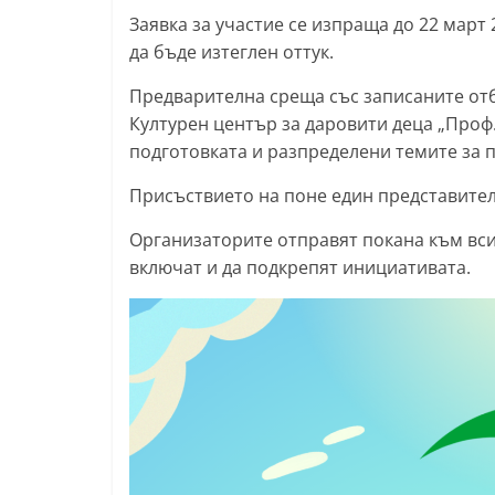
Заявка за участие се изпраща до 22 март
l
да бъде изтеглен оттук.
a
k
Предварителна среща със записаните отбор
.
Културен център за даровити деца „Проф.
подготовката и разпределени темите за 
i
n
Присъствието на поне един представител
f
Организаторите отправят покана към вси
o
включат и да подкрепят инициативата.
,
k
a
z
a
n
l
a