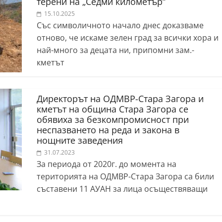
терени на „Седми километър“
15.10.2025
Със символичното начало днес доказваме
отново, че искаме зелен град за всички хора и
най-много за децата ни, припомни зам.-
кметът
Директорът на ОДМВР-Стара Загора и
кметът на община Стара Загора се
обявиха за безкомпромисност при
неспазването на реда и закона в
нощните заведения
31.07.2023
За периода от 2020г. до момента на
територията на ОДМВР-Стара Загора са били
съставени 11 АУАН за лица осъществяващи