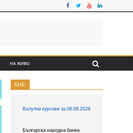
S
НА ЖИВО
БНБ: