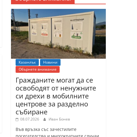
Казанлък
Новини
Обърнете внимание
Гражданите могат да се
освободят от ненужните
си дрехи в мобилните
центрове за разделно
събиране
08.07.2026
Иван Бонев
Във връзка със зачестилите
посегателства и многократните случаи