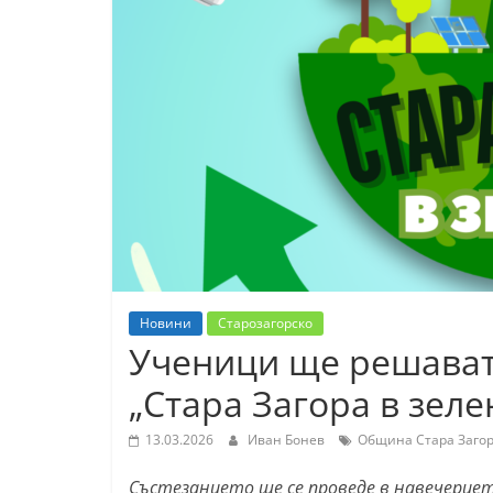
К
а
з
а
н
л
ъ
к
и
о
Новини
Старозагорско
б
Ученици ще решават 
л
„Стара Загора в зеле
а
с
13.03.2026
Иван Бонев
Община Стара Заго
т
Състезанието ще се проведе в навечерието 
С