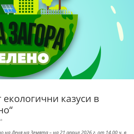
екологични казуси в
но“
ра
на Деня на Земята – на 21 април 2026 г. от 14.00 ч. в