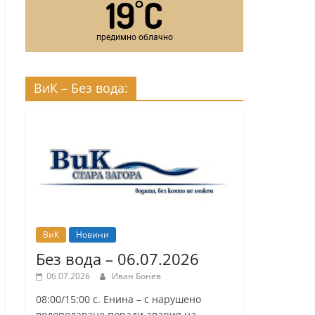
19
C
°
предимно облачно
ВиК – Без вода:
ВиК
Новини
Без вода – 06.07.2026
06.07.2026
Иван Бонев
08:00/15:00 с. Енина – с нарушено
водоподаване поради авария на