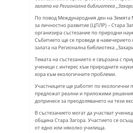
залата на Регионална библиотека „Захар
т
а
По повод Международния ден на Земята 
р
за личностно развитие (ЦПЛР) – Стара За
а
организира състезание по природни науки
Събитието ще се проведе в навечерието на 
З
залата на Регионална библиотека „Захар
а
г
Темата на състезанието е свързана с при
о
ученици с интерес към природните науки
р
хора към екологичните проблеми.
а
Участниците ще работят по екологични п
–
предложат реални и приложими решения,
k
допринесе за преодоляването на тези ек
a
В състезанието могат да участват ученици 
z
община Стара Загора. Участието се осъщ
a
от едно или няколко училища.
n