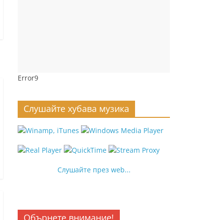
Error9
Слушайте хубава музика
Слушайте през web...
Обърнете внимание!