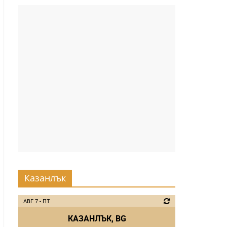
Казанлък
АВГ 7 - ПТ
КАЗАНЛЪК, BG