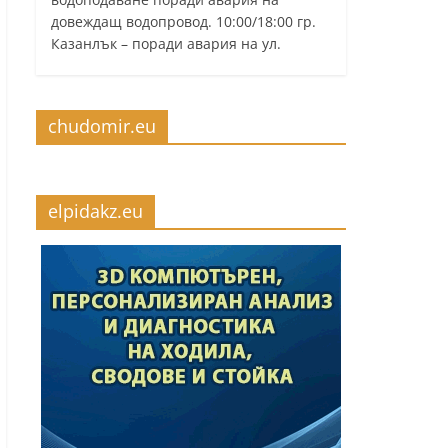
довеждащ водопровод. 10:00/18:00 гр.
Казанлък – поради авария на ул.
chudomir.eu
elpidakz.eu