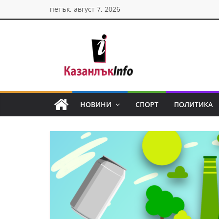
Skip
петък, август 7, 2026
to
content
Казанлък
инфо
НОВИНИ
СПОРТ
ПОЛИТИКА
Н
о
в
и
н
и
о
т