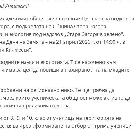
ий Княжески“
Младежкият общински съвет към Центъра за подкрепа
гора, с подкрепата на Община Стара Загора,
 и екология под надслов „Стара Загора в зелено“.
Деня на Земята – на 21 април 2026 г. от 14:00 ч. в
ий Княжески“.
родните науки и екологията. То е насочено към
 и има за цел да повиши ангажираността на младите
роблеми на регионално ниво. Те ще трябва да
 чрез които ученическата общност може активно да
ологични предизвикателства.
от 8., 9. и 10. клас от училища на територията на
ествява чрез сформиране на отбор от трима ученици