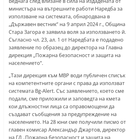
Веднага след влизане в сила на издадената от
n
министъра на вътрешните работи Наредба за
l
използване на системата, обнародвана в
a
„Държавен вестник“ на 9 април 2024 г., Община
k
Стара Загора е заявила воля за използването й.
Съгласно чл. 23, ал. 1 от Наредбата е подадено
.
заявление по образец до директора на Главна
i
дирекция „Пожарна безопасност и защита на
n
населението“.
f
o
„Тази дирекция към МВР води публичен списък
на компетентните органи с права да използват
,
системата Bg-Alert. Със заявлението, което сме
k
подали, сме приложили и заповедта на кмета
a
кои длъжностни лица са оправомощени да
z
създават съобщения за предупреждение на
a
населението. На 28 юни сме получили писмо от
n
главен комисар Александър Джартов, директор
l
на ГД „Пожарна безопасност и защита на