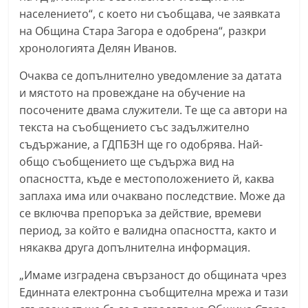
a
населението“, с което ни съобщава, че заявката
на Община Стара Загора е одобрена“, разкри
k
хронологията Делян Иванов.
-
b
Очаква се допълнително уведомление за датата
g
и мястото на провеждане на обучение на
.
посочените двама служители. Те ще са автори на
текста на съобщението със задължително
i
съдържание, а ГДПБЗН ще го одобрява. Най-
n
общо съобщението ще съдържа вид на
f
опасността, къде е местоположението й, каква
o
заплаха има или очаквано последствие. Може да
,
се включва препоръка за действие, времеви
g
период, за който е валидна опасността, както и
a
някаква друга допълнителна информация.
l
„Имаме изградена свързаност до общината чрез
l
Единната електронна съобщителна мрежа и тази
e