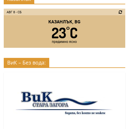
АВГ 8 - СБ
КАЗАНЛЪК, BG
23
C
°
предимно ясно
ВиК – Без вода: