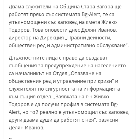
С
Двама служители на Община Стара Загора ще
работят пряко със системата Bg-Alert, те са
т
упълномощени със заповед на кмета Живко
а
Тодоров. Това оповести днес Делян Иванов,
р
директор на Дирекция „Правни дейности,
а
обществен ред и административно обслужване“.
З
Длъжностните лица с право да създават
а
съобщения за предупреждение на населението
г
са началникът на Отдел „Опазване на
о
обществения ред и управление при кризи“ и
р
служителят по сигурността на информацията
а
към същия отдел. „Заявката на г-н Живко
–
Тодоров е да получи профил в системата Bg-
k
Alert, но той реално е упълномощил със заповед
a
други двама души да работят с нея“, разясни
z
Делян Иванов.
a