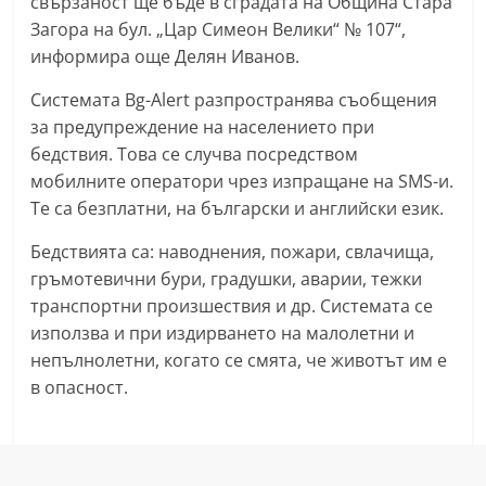
свързаност ще бъде в сградата на Община Стара
r
Загора на бул. „Цар Симеон Велики“ № 107“,
y
информира още Делян Иванов.
-
Системата Bg-Alert разпространява съобщения
k
за предупреждение на населението при
a
бедствия. Това се случва посредством
z
мобилните оператори чрез изпращане на SMS-и.
a
Те са безплатни, на български и английски език.
n
Бедствията са: наводнения, пожари, свлачища,
l
гръмотевични бури, градушки, аварии, тежки
a
транспортни произшествия и др. Системата се
k
използва и при издирването на малолетни и
.
непълнолетни, когато се смята, че животът им е
c
в опасност.
o
m