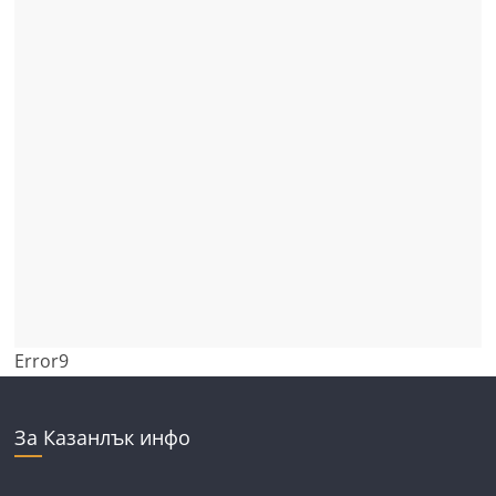
Error9
За Казанлък инфо