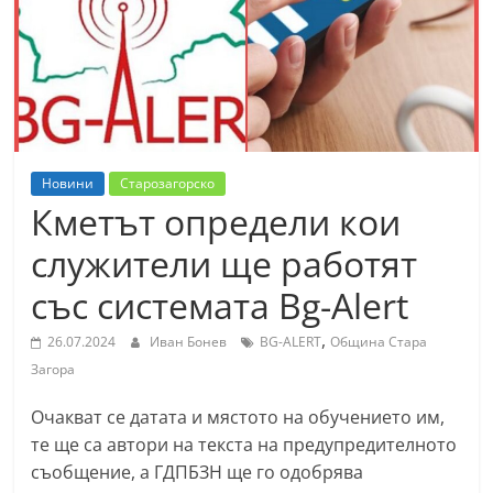
т
К
а
з
а
н
Новини
Старозагорско
л
Кметът определи кои
ъ
служители ще работят
к
със системата Bg-Alert
и
о
,
26.07.2024
Иван Бонев
BG-ALERT
Община Стара
б
Загора
л
Очакват се датата и мястото на обучението им,
а
те ще са автори на текста на предупредителното
с
съобщение, а ГДПБЗН ще го одобрява
т