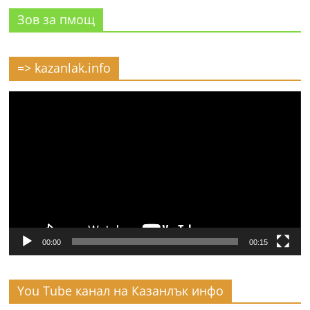
Зов за пмощ
=> kazanlak.info
Видео
00:00
00:15
You Tube канал на Казанлък инфо