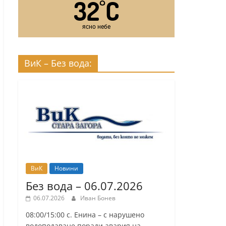
32
C
°
ясно небе
ВиК – Без вода:
ВиК
Новини
Без вода – 06.07.2026
06.07.2026
Иван Бонев
08:00/15:00 с. Енина – с нарушено
водоподаване поради авария на