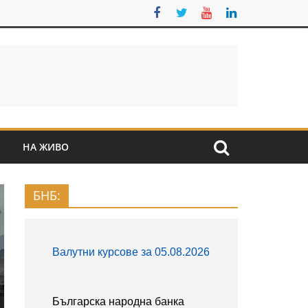
S
НА ЖИВО
БНБ: