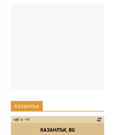
Казанлък
АВГ 6 - ЧТ
КАЗАНЛЪК, BG