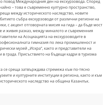
по повод Международния ден на екскурзовода. Според
чайно – това е съвременно културно пространство,
 среща между историческото наследство, новите
битието събра екскурзоводи от различни региони на
ки, с акцент отговорната мисия на гида – да бъде мост
те и живия разказ, между миналото и съвременния
ставители на Асоциацията на екскурзоводите в
Професионалната гимназия по лека промишленост и
рически музей „Искра“, както и представители на
и в града. Присъствието на бъдещи кадри в туризма
.
а се среща затвърждава стремежа към по-тясно
зеите и културните институции в региона, както и към
историческото наследство на община Казанлък.