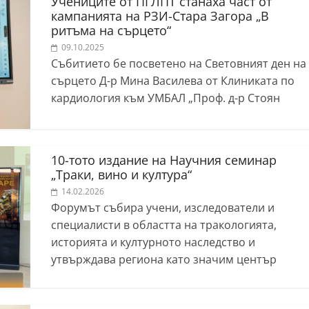
Учениците от ПГЛПТ станаха част от
кампанията на РЗИ-Стара Загора „В
ритъма на сърцето“
09.10.2025
Събитието бе посветено на Световният ден на
сърцето Д-р Мина Василева от Клиниката по
кардиология към УМБАЛ „Проф. д-р Стоян
10-тото издание на Научния семинар
„Траки, вино и култура“
14.02.2026
Форумът събира учени, изследователи и
специалисти в областта на тракологията,
историята и културното наследство и
утвърждава региона като значим център