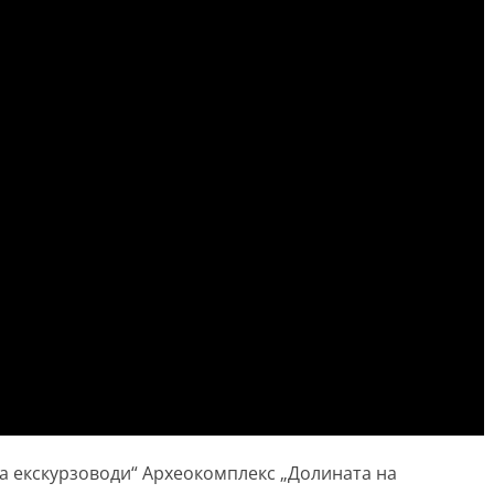
на екскурзоводи“ Археокомплекс „Долината на