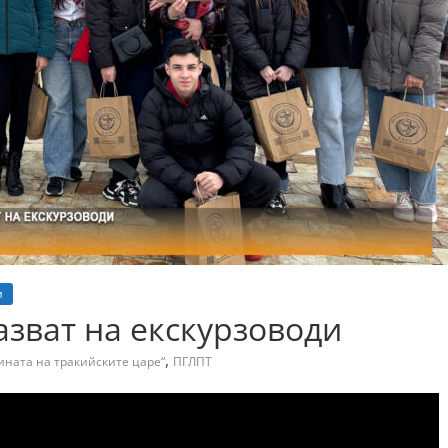
и
азват на екскурзоводи
,
ината на тракийските царе“
ПГЛПТ