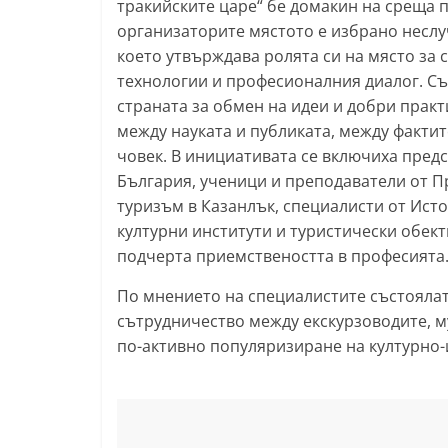
тракийските царе“ бе домакин на среща 
l
организаторите мястото е избрано неслу
a
което утвърждава ролята си на място за
технологии и професионалния диалог. Съ
k
страната за обмен на идеи и добри практи
.
между науката и публиката, между факти
i
човек. В инициативата се включиха пред
n
България, ученици и преподаватели от 
f
туризъм в Казанлък, специалисти от Исто
o
културни институти и туристически обект
,
подчерта приемствеността в професията
k
По мнението на специалистите състоялат
a
сътрудничество между екскурзоводите, му
z
по-активно популяризиране на културно-
a
n
l
a