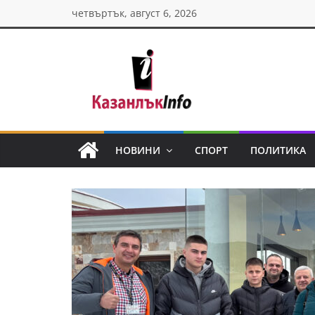
Skip
четвъртък, август 6, 2026
to
content
Казанлък
инфо
НОВИНИ
СПОРТ
ПОЛИТИКА
Н
о
в
и
н
и
о
т