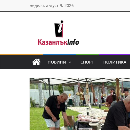
Skip
неделя, август 9, 2026
to
content
Казанлък
инфо
НОВИНИ
СПОРТ
ПОЛИТИКА
Н
о
в
и
н
и
о
т