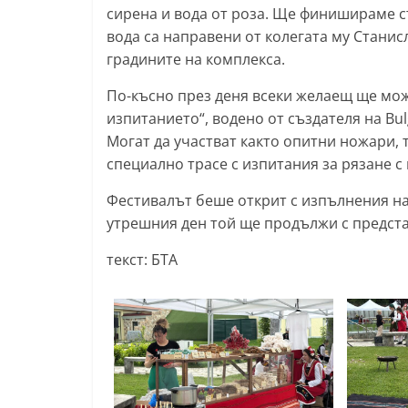
сирена и вода от роза. Ще финишираме съ
l
вода са направени от колегата му Станис
a
градините на комплекса.
k
По-късно през деня всеки желаещ ще мож
.
изпитанието“, водено от създателя на Bul
i
Могат да участват както опитни ножари, 
n
специално трасе с изпитания за рязане с
f
Фестивалът беше открит с изпълнения на 
o
утрешния ден той ще продължи с предста
,
k
текст: БТА
a
z
a
n
l
a