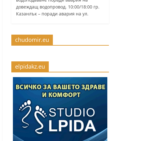
довеждащ водопровод. 10:00/18:00 гр.
Казанлък – поради авария на ул.
chudomir.eu
elpidakz.eu