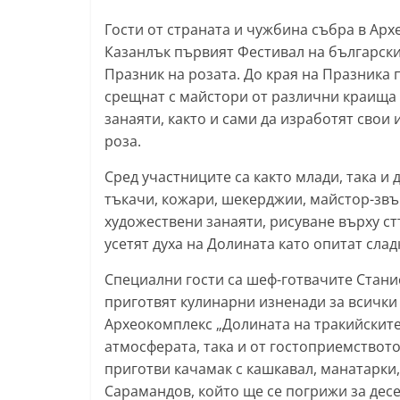
т
Гости от страната и чужбина събра в Арх
а
Казанлък първият Фестивал на българскит
р
Празник на розата. До края на Празника
срещнат с майстори от различни краища н
а
занаяти, както и сами да изработят свои
З
роза.
а
г
Сред участниците са както млади, така и
о
тъкачи, кожари, шекерджии, майстор-звъ
художествени занаяти, рисуване върху ст
р
усетят духа на Долината като опитат слад
а
–
Специални гости са шеф-готвачите Стани
k
приготвят кулинарни изненади за всички 
a
Археокомплекс „Долината на тракийските 
атмосферата, така и от гостоприемството
z
приготви качамак с кашкавал, манатарки
a
Сарамандов, който ще се погрижи за десе
n