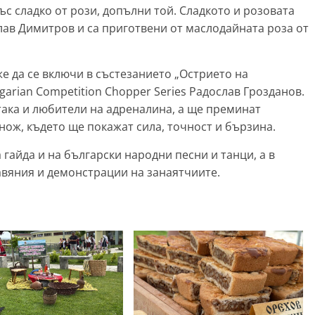
с сладко от рози, допълни той. Сладкото и розовата
лав Димитров и са приготвени от маслодайната роза от
е да се включи в състезанието „Острието на
garian Competition Chopper Series Радослав Грозданов.
така и любители на адреналина, а ще преминат
 нож, където ще покажат сила, точност и бързина.
гайда и на български народни песни и танци, а в
вяния и демонстрации на занаятчиите.