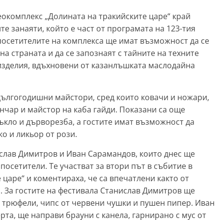
еокомплекс „Долината на тракийските царе“ край
е занаяти, който е част от програмата на 123-тия
 посетителите на комплекса ще имат възможност да се
а страната и да се запознаят с тайните на техните
 изделия, вдъхновени от казанлъшката маслодайна
 дългогодишни майстори, сред които ковачи и ножари,
нчар и майстор на каба гайди. Показани са още
ъкло и дърворезба, а гостите имат възможност да
ко и ликьор от рози.
слав Димитров и Иван Сарамандов, които днес ще
посетители. Те участват за втори път в събитие в
царе“ и коментираха, че са впечатлени както от
. За гостите на фестивала Станислав Димитров ще
, трюфели, чипс от червени чушки и пушен пипер. Иван
рта, ще направи брауни с канела, гарнирано с мус от