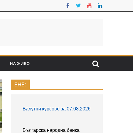
S
НА ЖИВО
БНБ: