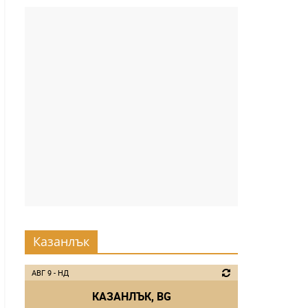
Казанлък
АВГ 9 - НД
КАЗАНЛЪК, BG