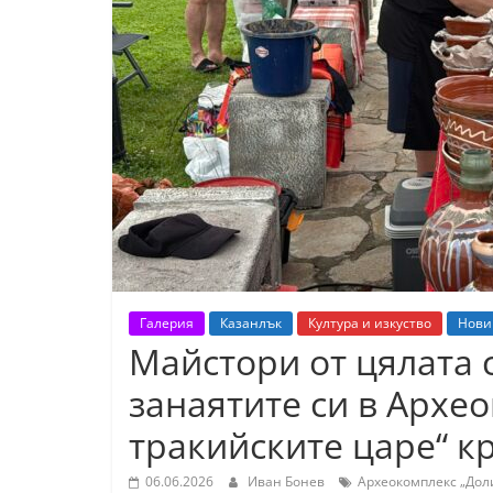
К
а
з
а
н
л
ъ
к
и
о
Галерия
Казанлък
Култура и изкуство
Нови
б
Майстори от цялата 
л
занаятите си в Архе
а
с
тракийските царе“ к
т
06.06.2026
Иван Бонев
Археокомплекс „Дол
С