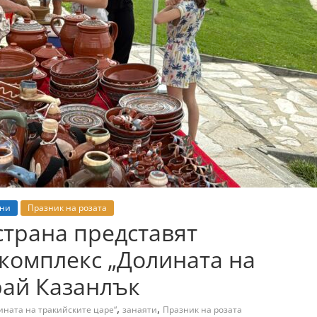
ни
Празник на розата
страна представят
окомплекс „Долината на
рай Казанлък
,
,
ината на тракийските царе“
занаяти
Празник на розата