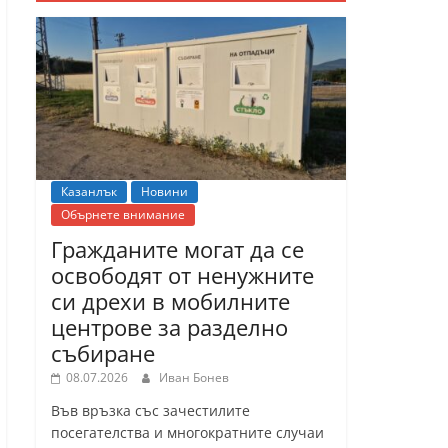
Казанлък
Новини
Обърнете внимание
Гражданите могат да се
освободят от ненужните
си дрехи в мобилните
центрове за разделно
събиране
08.07.2026
Иван Бонев
Във връзка със зачестилите
посегателства и многократните случаи