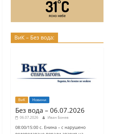
31
C
°
ясно небе
ВиК – Без вода:
ВиК
Новини
Без вода – 06.07.2026
06.07.2026
Иван Бонев
08:00/15:00 с. Енина – с нарушено
водоподаване поради авария на