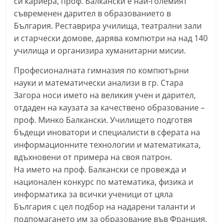
си кариера, проф. Балкански е най-големият
a
съвременен дарител в образованието в
k
България. Реставрира училища, театрални зали
-
и старчески домове, дарява компютри на над 140
училища и организира хуманитарни мисии.
b
g
Професионалната гимназия по компютърни
.
науки и математически анализи в гр. Стара
i
Загора носи името на великия учен и дарител,
n
отдаден на каузата за качествено образование –
проф. Минко Балкански. Училището подготвя
f
бъдещи иноватори и специалисти в сферата на
o
информационните технологии и математиката,
,
вдъхновени от примера на своя патрон.
g
На името на проф. Балкански се провежда и
a
национален конкурс по математика, физика и
l
информатика за всички ученици от цяла
l
България с цел подбор на надарени таланти и
e
подпомагането им за образование във Франция.