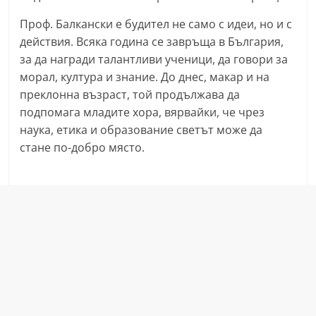
r
Проф. Балкански е будител не само с идеи, но и с
y
действия. Всяка година се завръща в България,
-
за да награди талантливи ученици, да говори за
k
морал, култура и знание. До днес, макар и на
a
преклонна възраст, той продължава да
z
подпомага младите хора, вярвайки, че чрез
наука, етика и образование светът може да
a
стане по-добро място.
n
l
a
k
.
c
o
m