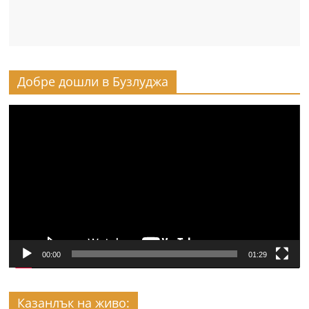
Добре дошли в Бузлуджа
Видео
00:00
01:29
Казанлък на живо: