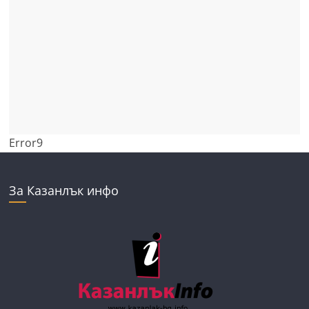
Error9
За Казанлък инфо