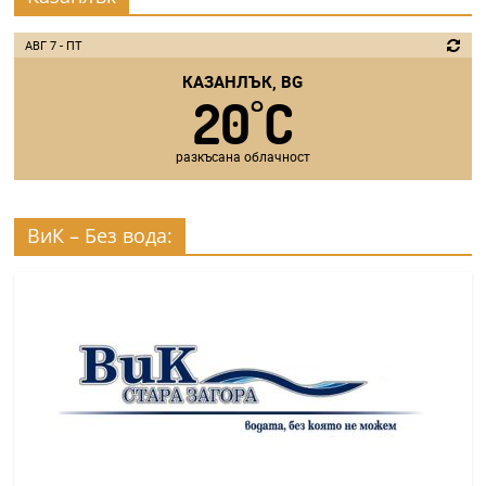
АВГ 7 - ПТ
КАЗАНЛЪК, BG
20
C
°
разкъсана облачност
ВиК – Без вода: