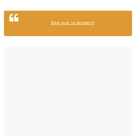
Виж още за времето