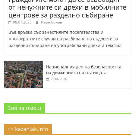
от ненужните си дрехи в мобилните
центрове за разделно събиране
08.07.2026
Иван Бонев
Във връзка със зачестилите посегателства и
многократните случаи на разбиване на съдовете за
разделно събиране на употребявани дрехи и текстил
Националния ден на безопасността
на движението по пътищата
29.06.2026
Зов за пмощ
=> kazanlak.info