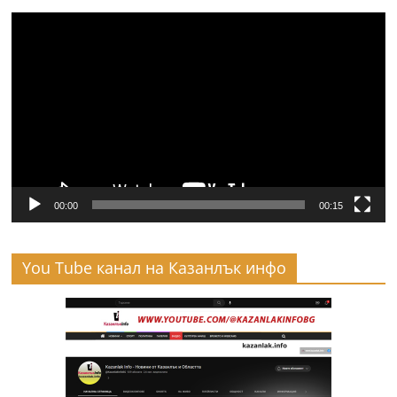
Видео
00:00
00:15
You Tube канал на Казанлък инфо