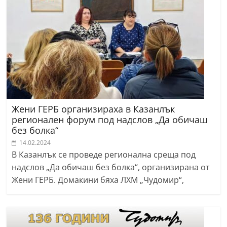
Жени ГЕРБ организираха в Казанлък
регионален форум под надслов „Да обичаш
без болка“
14.02.2024
В Казанлък се проведе регионална среща под
надслов „Да обичаш без болка“, организирана от
Жени ГЕРБ. Домакини бяха ЛХМ „Чудомир“,