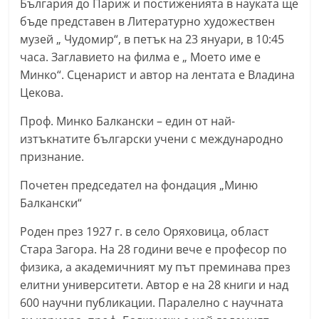
България до Париж и постиженията в науката ще
n
бъде представен в Литературно художествен
l
музей „ Чудомир“, в петък на 23 януари, в 10:45
a
часа. Заглавието на филма е „ Моето име е
k
Минко“. Сценарист и автор на лентата е Владина
Цекова.
.
i
Проф. Минко Балкански – един от най-
n
изтъкнатите български учени с международно
f
признание.
o
Почетен председател на фондация „Миню
,
Балкански“
k
Роден през 1927 г. в село Оряховица, област
a
Стара Загора. На 28 години вече е професор по
z
физика, а академичният му път преминава през
a
елитни университети. Автор е на 28 книги и над
n
600 научни публикации. Паралелно с научната
l