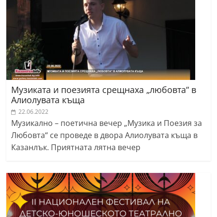
r
y
-
k
a
z
Музиката и поезията срещнаха „любовта“ в
a
Алиолувата къща
n
22.06.2022
l
Музикално – поетична вечер „Музика и Поезия за
a
Любовта“ се проведе в двора Алиолувата къща в
k
Казанлък. Приятната лятна вечер
.
c
o
m