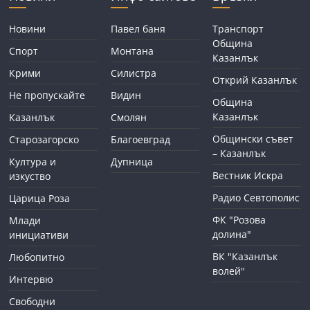
Новини
Павел баня
Транспорт
Община
Спорт
Монтана
Казанлък
Крими
Силистра
Открий Казанлък
Не пропускайте
Видин
Община
Казанлък
Казанлък
Смолян
Общински съвет
Старозагорско
Благоевград
– Казанлък
Култура и
Дупница
Вестник Искра
изкуство
Радио Севтополис
Царица Роза
ФК "Розова
Млади
долина"
инициативи
ВК "Казанлък
Любопитно
волей"
Интервю
Свободни