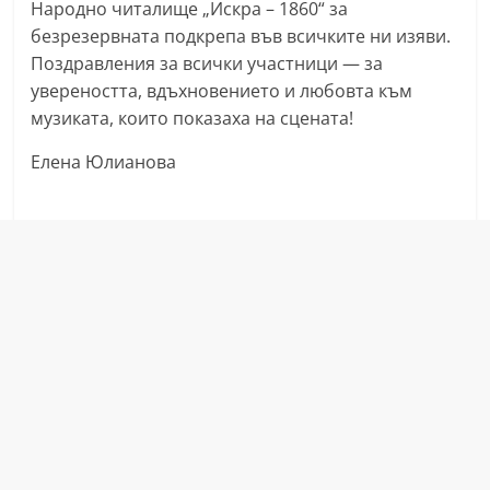
Народно читалище „Искра – 1860“ за
n
безрезервната подкрепа във всичките ни изяви.
l
Поздравления за всички участници — за
a
увереността, вдъхновението и любовта към
k
музиката, които показаха на сцената!
.
Елена Юлианова
i
n
f
o
,
k
a
z
a
n
l