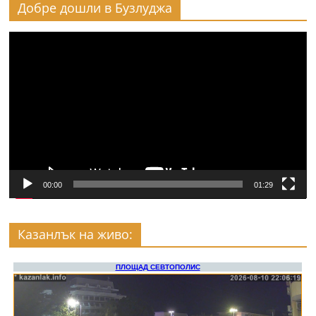
Добре дошли в Бузлуджа
Видео
00:00
01:29
Казанлък на живо: