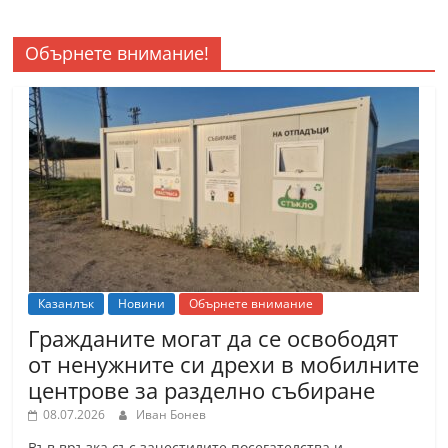
Обърнете внимание!
Казанлък
Новини
Обърнете внимание
Гражданите могат да се освободят
от ненужните си дрехи в мобилните
центрове за разделно събиране
08.07.2026
Иван Бонев
Във връзка със зачестилите посегателства и