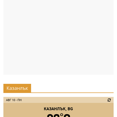
Казанлък
АВГ 10 - ПН
КАЗАНЛЪК, BG
°