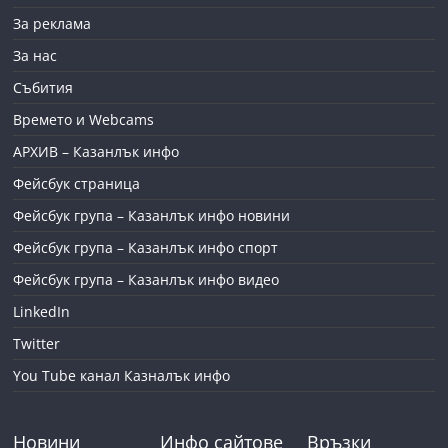
За реклама
За нас
Събития
Времето и Webcams
АРХИВ – Казанлък инфо
Фейсбук страница
Фейсбук група – Казанлък инфо новини
Фейсбук група – Казанлък инфо спорт
Фейсбук група – Казанлък инфо видео
LinkedIn
Twitter
You Tube канал Казналък инфо
Новини
Инфо сайтове
Връзки