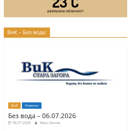
23
C
разкъсана облачност
ВиК – Без вода:
ВиК
Новини
Без вода – 06.07.2026
06.07.2026
Иван Бонев