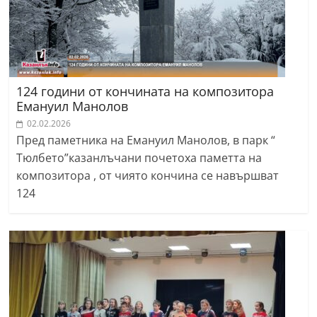
124 години от кончината на композитора
Емануил Манолов
02.02.2026
Пред паметника на Емануил Манолов, в парк “
Тюлбето”казанлъчани почетоха паметта на
композитора , от чиято кончина се навършват
124