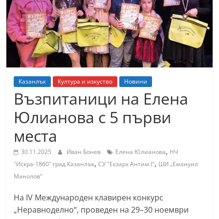
т
К
а
з
а
н
Казанлък
Култура и изкуство
Новини
л
Възпитаници на Елена
ъ
Юлианова с 5 първи
к
места
и
о
,
30.11.2025
Иван Бонев
Елена Юлианова
НЧ
б
,
,
"Искра-1860" град Казанлък
СУ "Екзарх Антим I"
ШИ „Емануил
л
Манолов“
а
На IV Международен клавирен конкурс
с
„Неравноделно“, проведен на 29–30 ноември
т