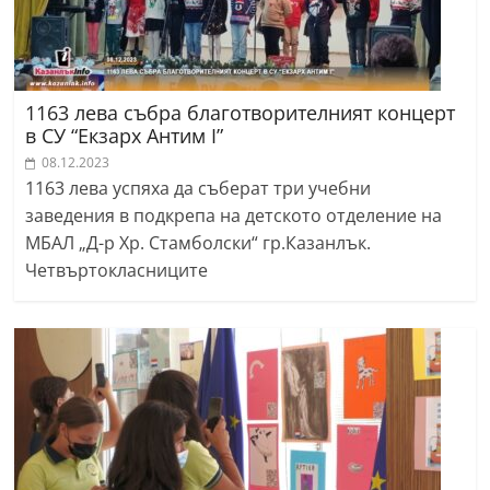
1163 лева събра благотворителният концерт
в СУ “Екзарх Антим I”
08.12.2023
1163 лева успяха да съберат три учебни
заведения в подкрепа на детското отделение на
МБАЛ „Д-р Хр. Стамболски“ гр.Казанлък.
Четвъртокласниците