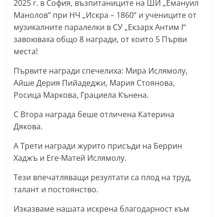
2025 г. в София, възпитаниците на ШИ „Емануил
С
Манолов“ при НЧ „Искра – 1860“ и учениците от
т
музикалните паралелки в СУ „Екзарх Антим I“
а
завоюваха общо 8 награди, от които 5 Първи
р
места!
а
Първите награди спечелиха: Мира Ислямолу,
З
Айше Дерия Пийадеджи, Мария Стоянова,
а
Росица Маркова, Грациела Кънена.
г
С Втора награда беше отличена Катерина
о
Дякова.
р
а
А Трети награди журито присъди на Беррин
Хаджъ и Еге-Матей Ислямолу.
–
k
Тези впечатляващи резултати са плод на труд,
a
талант и постоянство.
z
Изказваме нашата искрена благодарност към
a