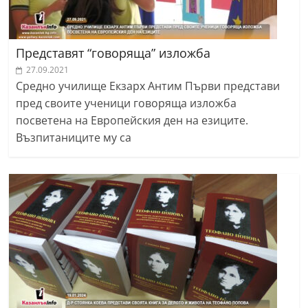
Представят “говоряща” изложба
27.09.2021
Средно училище Екзарх Антим Първи представи
пред своите ученици говоряща изложба
посветена на Европейския ден на езиците.
Възпитаниците му са