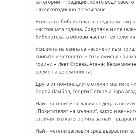
категории – традиция, която води своето
l
няколкогодишно прекъсване.
a
Екипът на библиотеката представи накра
k
настоящата година. Сред тях е и спечеле
.
библиотеката обнови част от технологич
i
Усилията на екипа са насочени към привл
n
книгите и четенето. В този смисъл най-ма
f
години – Ивет Стоева, Атанас Кехаяминче
o
време на церемонията.
,
Друга от номинациите отличи малките чит
k
Борей Ламбов, Георги Петков и Зара Агад
a
z
Най – четените заглавия от деца са книг
a
„Похитителят на мълнии”, както и вечни
n
отличия и в категорията за най – възраст
l
Най – четени заглавия сред възрастните, 
a