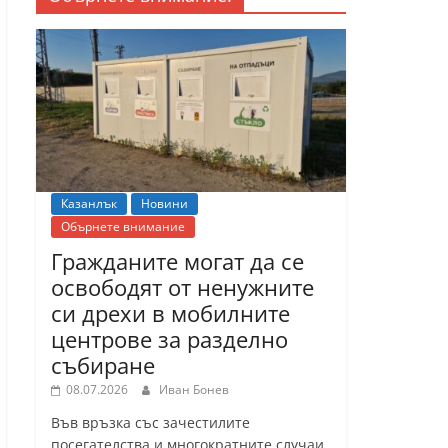
Казанлък
Новини
Обърнете внимание
Гражданите могат да се
освободят от ненужните
си дрехи в мобилните
центрове за разделно
събиране
08.07.2026
Иван Бонев
Във връзка със зачестилите
посегателства и многократните случаи