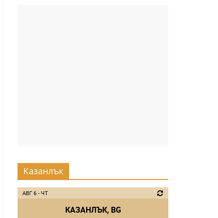
Казанлък
АВГ 6 - ЧТ
КАЗАНЛЪК, BG