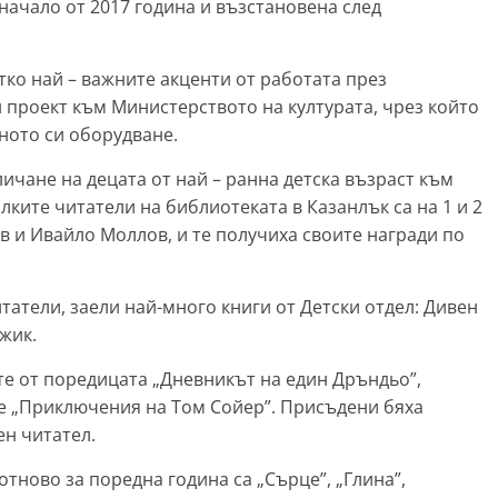
 начало от 2017 година и възстановена след
тко най – важните акценти от работата през
н проект към Министерството на културата, чрез който
ното си оборудване.
ичане на децата от най – ранна детска възраст към
лките читатели на библиотеката в Казанлък са на 1 и 2
в и Ивайло Моллов, и те получиха своите награди по
атели, заели най-много книги от Детски отдел: Дивен
жик.
ите от поредицата „Дневникът на един Дръндьо”,
те „Приключения на Том Сойер”. Присъдени бяха
ен читател.
отново за поредна година са „Сърце”, „Глина”,