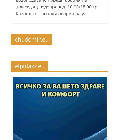
довеждащ водопровод. 10:00/18:00 гр.
Казанлък – поради авария на ул.
chudomir.eu
elpidakz.eu