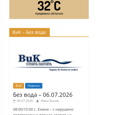
32
C
°
предимно облачно
ВиК – Без вода:
ВиК
Новини
Без вода – 06.07.2026
06.07.2026
Иван Бонев
08:00/15:00 с. Енина – с нарушено
водоподаване поради авария на