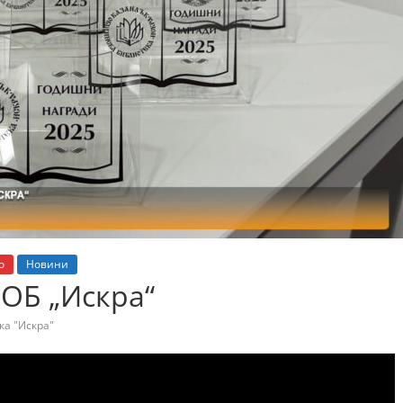
о
Новини
ОБ „Искра“
а "Искра"