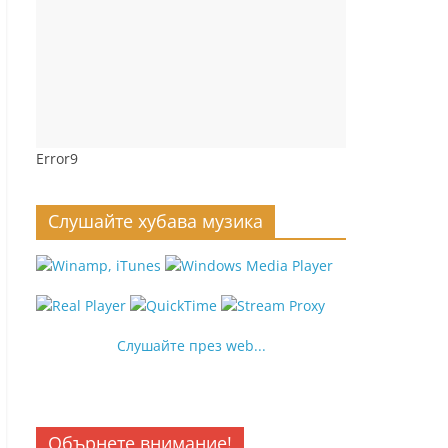
Error9
Слушайте хубава музика
Слушайте през web...
Обърнете внимание!