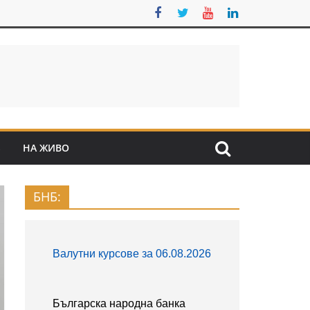
S
НА ЖИВО
БНБ: