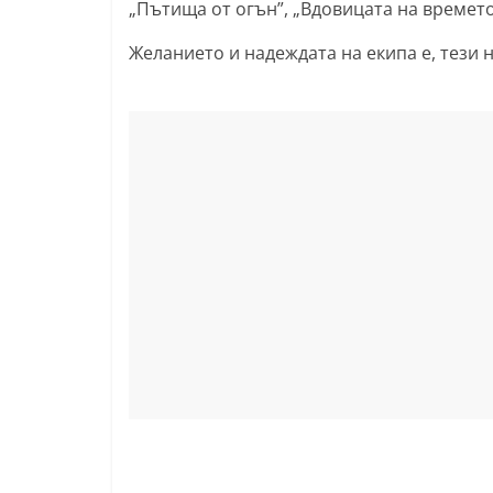
„Пътища от огън”, „Вдовицата на времето
k
Желанието и надеждата на екипа е, тези 
-
b
g
.
i
n
f
o
,
g
a
l
l
e
r