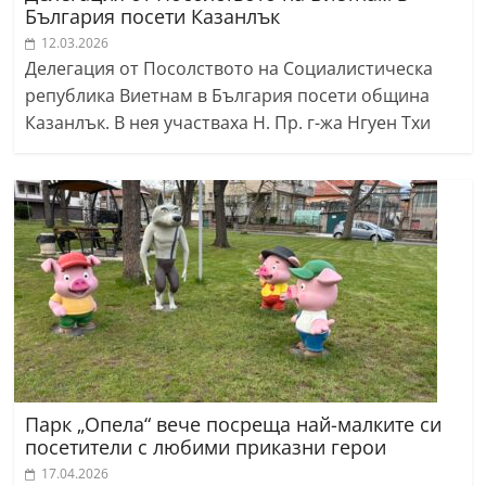
България посети Казанлък
12.03.2026
Делегация от Посолството на Социалистическа
република Виетнам в България посети община
Казанлък. В нея участваха Н. Пр. г-жа Нгуен Тхи
Парк „Опела“ вече посреща най-малките си
посетители с любими приказни герои
17.04.2026