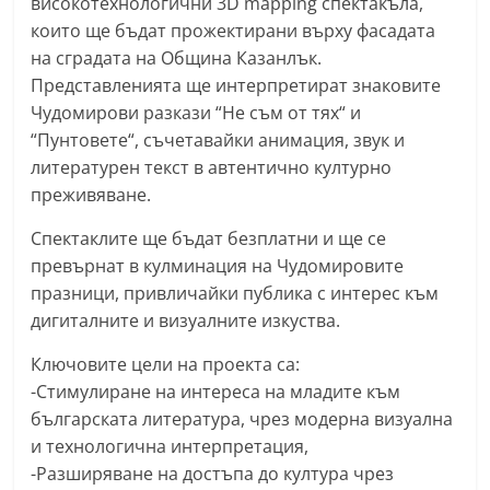
високотехнологични 3D mapping спектакъла,
a
които ще бъдат прожектирани върху фасадата
k
на сградата на Община Казанлък.
-
Представленията ще интерпретират знаковите
b
Чудомирови разкази “Не съм от тях“ и
“Пунтовете“, съчетавайки анимация, звук и
g
литературен текст в автентично културно
.
преживяване.
i
n
Спектаклите ще бъдат безплатни и ще се
f
превърнат в кулминация на Чудомировите
празници, привличайки публика с интерес към
o
дигиталните и визуалните изкуства.
,
g
Ключовите цели на проекта са:
a
-Стимулиране на интереса на младите към
l
българската литература, чрез модерна визуална
и технологична интерпретация,
l
-Разширяване на достъпа до култура чрез
e