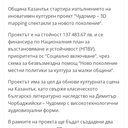
n
Община Казанлък стартира изпълнението на
l
иновативен културен проект “Чудомир – 3D
a
mapping спектакли за новото поколение“.
k
Проектът е на стойност 137 483.67 лв. и се
.
финансира по Националния план за
i
възстановяване и устойчивост (НПВУ),
n
приоритетна ос “Социално включване“, чрез
f
схема за безвъзмездна помощ “Ново поколение
o
местни политики за култура за малки общини“.
,
Проектът има за цел да обнови културната сцена
k
на Казанлък, като свърже класическото
a
българско литературно наследство на Димитър
z
Чорбаджийски – Чудомир с високотехнологични
a
аудиовизуални форми.
n
В рамките на проекта ще бъдат създадени два
l