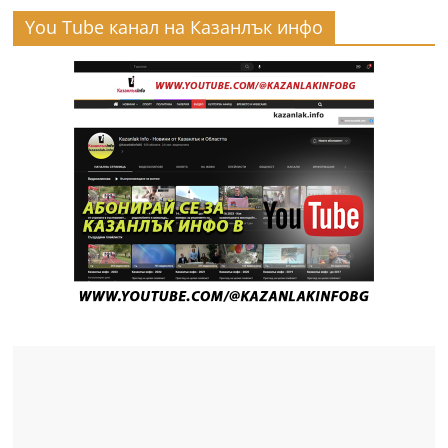
You Tube канал на Казанлък инфо