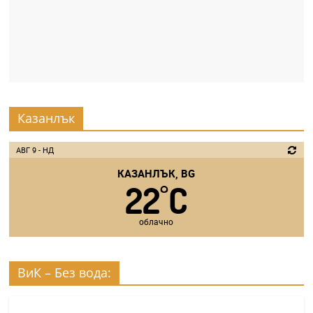
Казанлък
АВГ 9 - НД
КАЗАНЛЪК, BG
22
C
°
облачно
ВиК – Без вода: