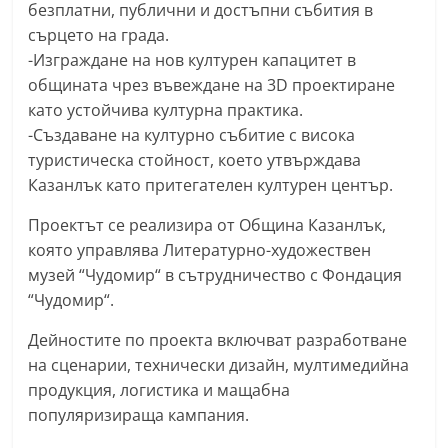
безплатни, публични и достъпни събития в
r
сърцето на града.
y
-Изграждане на нов културен капацитет в
-
общината чрез въвеждане на 3D проектиране
k
като устойчива културна практика.
a
-Създаване на културно събитие с висока
z
туристическа стойност, което утвърждава
Казанлък като притегателен културен център.
a
n
Проектът се реализира от Община Казанлък,
l
която управлява Литературно-художествен
a
музей “Чудомир“ в сътрудничество с Фондация
k
“Чудомир“.
.
Дейностите по проекта включват разработване
c
на сценарии, технически дизайн, мултимедийна
o
продукция, логистика и мащабна
m
популяризираща кампания.