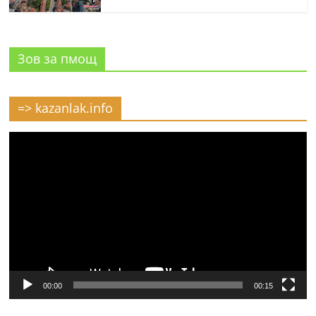
Зов за пмощ
=> kazanlak.info
Видео
00:00
00:15