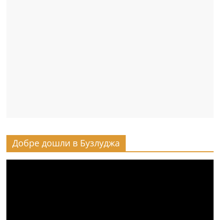
Добре дошли в Бузлуджа
Видео