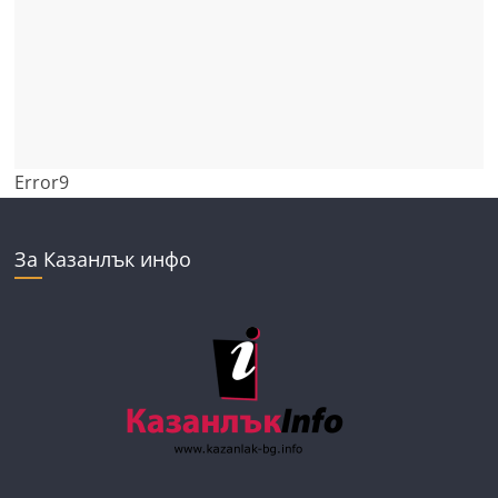
Error9
За Казанлък инфо