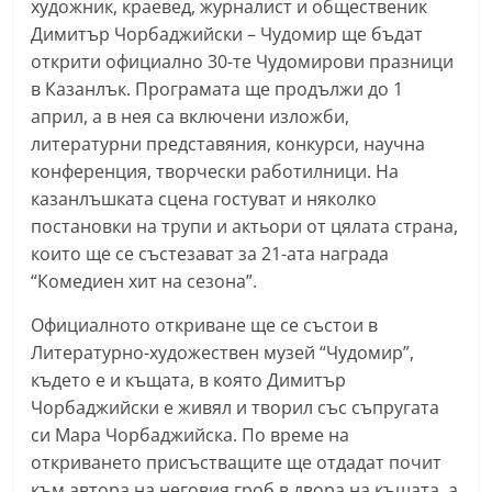
художник, краевед, журналист и общественик
С
Димитър Чорбаджийски – Чудомир ще бъдат
т
открити официално 30-те Чудомирови празници
а
в Казанлък. Програмата ще продължи до 1
р
април, а в нея са включени изложби,
а
литературни представяния, конкурси, научна
конференция, творчески работилници. На
З
казанлъшката сцена гостуват и няколко
а
постановки на трупи и актьори от цялата страна,
г
които ще се състезават за 21-ата награда
о
“Комедиен хит на сезона”.
р
Официалното откриване ще се състои в
а
Литературно-художествен музей “Чудомир”,
–
където е и къщата, в която Димитър
k
Чорбаджийски е живял и творил със съпругата
a
си Мара Чорбаджийска. По време на
z
откриването присъстващите ще отдадат почит
a
към автора на неговия гроб в двора на къщата, а