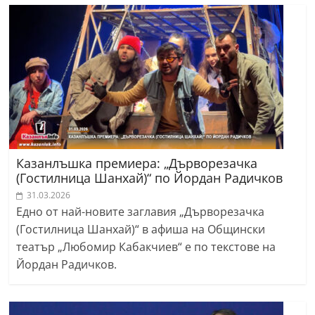
Казанлъшка премиера: „Дърворезачка
(Гостилница Шанхай)“ по Йордан Радичков
31.03.2026
Едно от най-новите заглавия „Дърворезачка
(Гостилница Шанхай)“ в афиша на Общински
театър „Любомир Кабакчиев“ е по текстове на
Йордан Радичков.