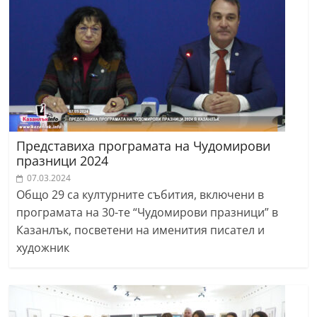
Представиха програмата на Чудомирови
празници 2024
07.03.2024
Общо 29 са културните събития, включени в
програмата на 30-те “Чудомирови празници” в
Казанлък, посветени на именития писател и
художник