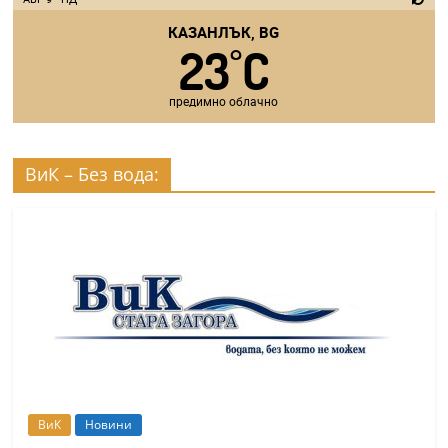
КАЗАНЛЪК, BG
23
C
°
предимно облачно
ВиК – Без вода:
ВиК
Новини