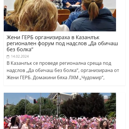
Жени ГЕРБ организираха в Казанлък
регионален форум под надслов „Да обичаш
без болка“
14.02.2024
В Казанлък се проведе регионална среща под
надслов „Да обичаш без болка“, организирана от
Жени ГЕРБ. Домакини бяха ЛХМ „Чудомир“,