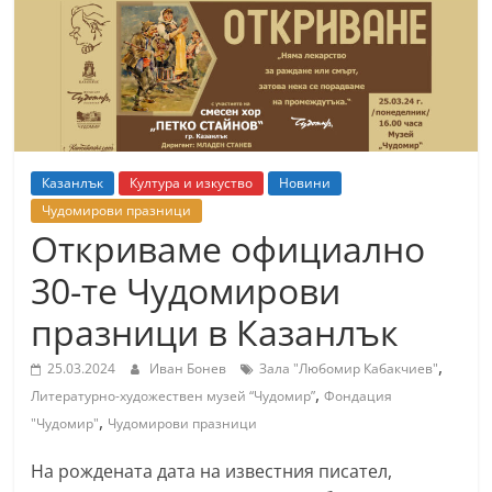
т
К
а
з
а
н
Казанлък
Култура и изкуство
Новини
л
Чудомирови празници
ъ
Откриваме официално
к
30-те Чудомирови
и
празници в Казанлък
о
б
,
25.03.2024
Иван Бонев
Зала "Любомир Кабакчиев"
л
,
Литературно-художествен музей “Чудомир”
Фондация
а
,
"Чудомир"
Чудомирови празници
с
На рождената дата на известния писател,
т