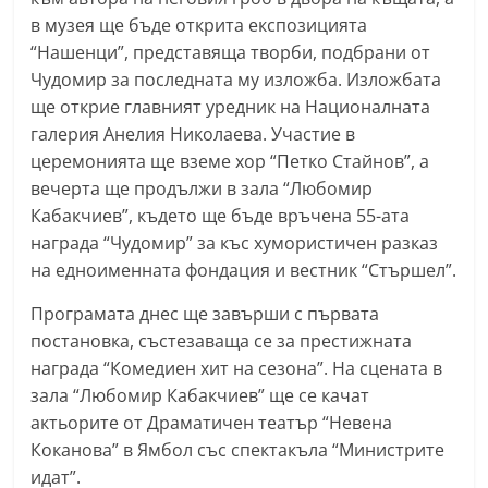
n
в музея ще бъде открита експозицията
l
“Нашенци”, представяща творби, подбрани от
Чудомир за последната му изложба. Изложбата
a
ще открие главният уредник на Националната
k
галерия Анелия Николаева. Участие в
.
церемонията ще вземе хор “Петко Стайнов”, а
i
вечерта ще продължи в зала “Любомир
n
Кабакчиев”, където ще бъде връчена 55-ата
f
награда “Чудомир” за къс хумористичен разказ
o
на едноименната фондация и вестник “Стършел”.
,
Програмата днес ще завърши с първата
k
постановка, състезаваща се за престижната
a
награда “Комедиен хит на сезона”. На сцената в
z
зала “Любомир Кабакчиев” ще се качат
a
актьорите от Драматичен театър “Невена
n
Коканова” в Ямбол със спектакъла “Министрите
идат”.
l