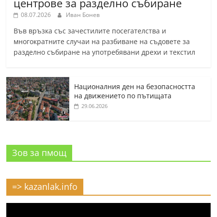
центрове за разделно събиране
08.07.2026
Иван Бонев
Във връзка със зачестилите посегателства и
многократните случаи на разбиване на съдовете за
разделно събиране на употребявани дрехи и текстил
Националния ден на безопасността
на движението по пътищата
29.06.2026
Зов за пмощ
=> kazanlak.info
Видео