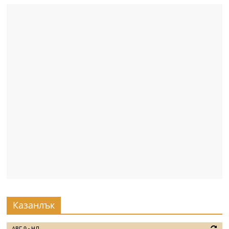
Казанлък
АВГ 9 - НД