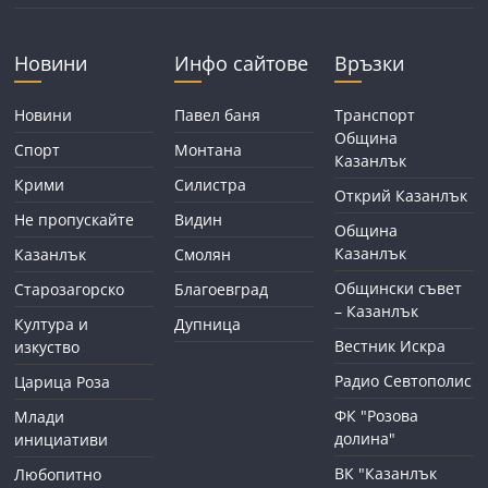
Новини
Инфо сайтове
Връзки
Новини
Павел баня
Транспорт
Община
Спорт
Монтана
Казанлък
Крими
Силистра
Открий Казанлък
Не пропускайте
Видин
Община
Казанлък
Казанлък
Смолян
Общински съвет
Старозагорско
Благоевград
– Казанлък
Култура и
Дупница
Вестник Искра
изкуство
Радио Севтополис
Царица Роза
ФК "Розова
Млади
долина"
инициативи
ВК "Казанлък
Любопитно