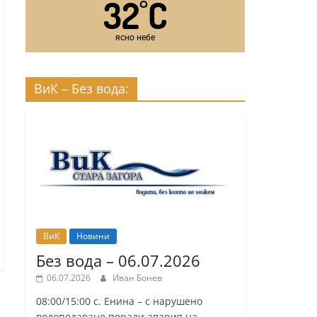
32
C
°
ясно небе
ВиК – Без вода:
ВиК
Новини
Без вода – 06.07.2026
06.07.2026
Иван Бонев
08:00/15:00 с. Енина – с нарушено
водоподаване поради авария на