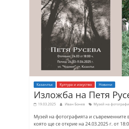
К
а
з
а
н
л
ъ
к
и
о
Казанлък
Култура и изкуство
Новини
б
Изложба на Петя Рус
л
а
19.03.2025
Иван Бонев
Музей на фотографи
с
Музей на фотографията и съвременните ви
т
която ще се открие на 24.03.2025 г. от 18:
С