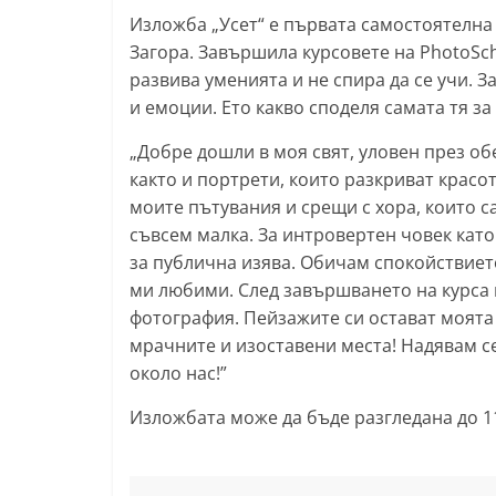
Изложба „Усет“ е първата самостоятелна 
т
Загора. Завършила курсовете на PhotoSc
а
развива уменията и не спира да се учи. 
р
и емоции. Ето какво споделя самата тя за 
а
„Добре дошли в моя свят, уловен през об
З
както и портрети, които разкриват красот
а
моите пътувания и срещи с хора, които с
г
съвсем малка. За интровертен човек кат
о
за публична изява. Обичам спокойствиет
р
ми любими. След завършването на курса 
а
фотография. Пейзажите си остават моята с
–
мрачните и изоставени места! Надявам се,
k
около нас!”
a
Изложбата може да бъде разгледана до 11
z
a
n