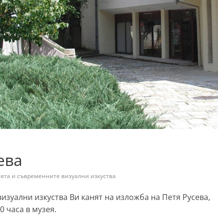
ева
ята и съвременните визуални изкуства
зуални изкуства Ви канят на изложба на Петя Русева,
00 часа в музея.