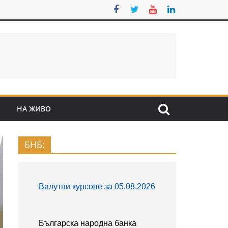
S
НА ЖИВО
БНБ: