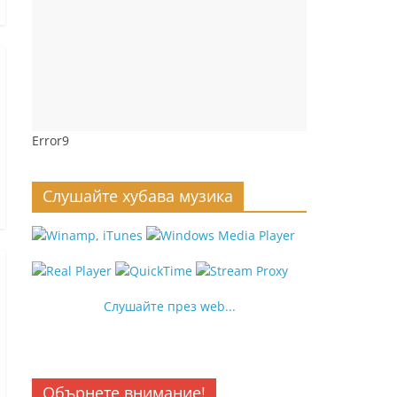
Error9
Слушайте хубава музика
Слушайте през web...
Обърнете внимание!