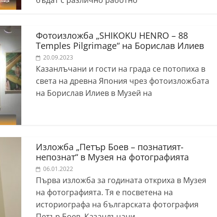
бъдат с различно работно
Фотоизложбa „SHIKOKU HENRO – 88
Temples Pilgrimage“ на Борислав Илиев
20.09.2023
Казанлъчани и гости на града се потопиха в
света на древна Япония чрез фотоизложбата
на Борислав Илиев в Музей на
Изложба „Петър Боев – познатият-
непознат“ в Музея на фотографията
06.01.2022
Първа изложба за годината откриха в Музея
на фотографията. Тя е посветена на
историографа на българската фотография
Петър Боев. Казанлъчани