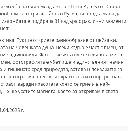
изложба на един млад автор – Петя Русева от Стара
hool при фотографът Йонко Русев, тя продължава да
За изложбата е подбрала 31 кадъра с различни моменти
нея:
ектива! Тук ще откриете разнообразие от пейзажи,
ата на човешката душа. Всеки кадър е част от мен, от
а ме вдъхновили. Фотографията влезе в живота ми от
о мен, фотографията е убежище и единственият начин
о и тишината сред природата, затова и пейзажите са
по фотография преоткрих красотата и в портретната
траст, заради красотата която се крие и в най-
 че ще усетите магията, която аз откривам в света
.04.2025 г.