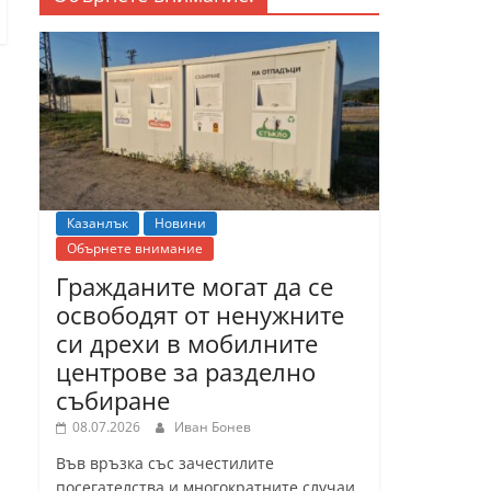
Казанлък
Новини
Обърнете внимание
Гражданите могат да се
освободят от ненужните
си дрехи в мобилните
центрове за разделно
събиране
08.07.2026
Иван Бонев
Във връзка със зачестилите
посегателства и многократните случаи