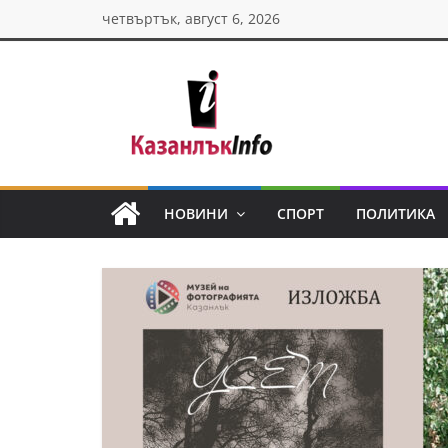
Skip
четвъртък, август 6, 2026
to
content
Казанлък
инфо
НОВИНИ
СПОРТ
ПОЛИТИКА
Н
о
в
и
н
и
о
т