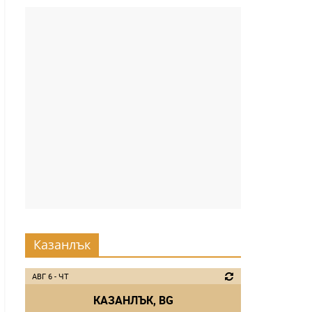
Казанлък
АВГ 6 - ЧТ
КАЗАНЛЪК, BG