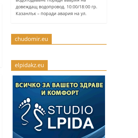
довеждащ водопровод. 10:00/18:00 гр.
Казанлък – поради авария на ул.
chudomir.eu
elpidakz.eu