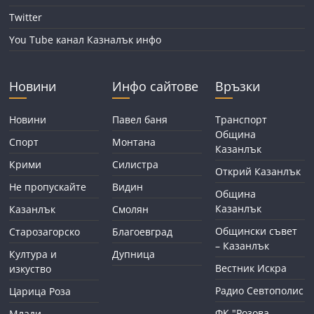
Twitter
You Tube канал Казналък инфо
Новини
Инфо сайтове
Връзки
Новини
Павел баня
Транспорт
Община
Спорт
Монтана
Казанлък
Крими
Силистра
Открий Казанлък
Не пропускайте
Видин
Община
Казанлък
Казанлък
Смолян
Общински съвет
Старозагорско
Благоевград
– Казанлък
Култура и
Дупница
Вестник Искра
изкуство
Радио Севтополис
Царица Роза
ФК "Розова
Млади