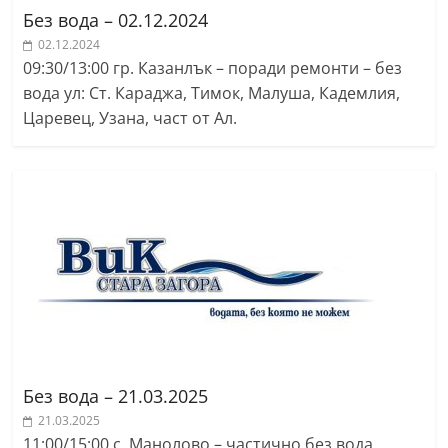
r
Без вода – 02.12.2024
y
02.12.2024
09:30/13:00 гр. Казанлък – поради ремонти – без
-
вода ул: Ст. Караджа, Тимок, Малуша, Кадемлия,
k
Царевец, Узана, част от Ал.
a
z
a
n
l
a
k
.
c
o
Без вода – 21.03.2025
m
21.03.2025
11:00/15:00 с. Манолово – частично без вода,