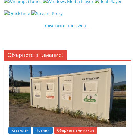
Слушайте през web...
Обърнете внимание!
Казанлък
Новини
Обърнете внимание