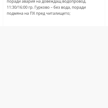
поради авария на довеждащ водопровод.
С
11:30/16:00 гр. Гурково – без вода, поради
т
подмяна на ПХ пред читалището;
а
р
а
З
а
г
о
р
а
–
k
a
z
a