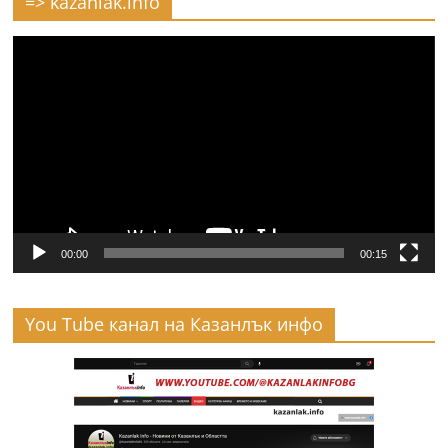
=> kazanlak.info
Видео
00:00
00:15
You Tube канал на Казанлък инфо