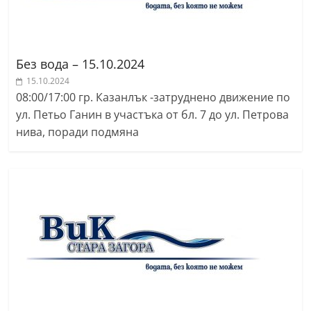
a
k
-
Без вода – 15.10.2024
b
15.10.2024
g
08:00/17:00 гр. Казанлък -затруднено движение по
.
ул. Петьо Ганин в участъка от бл. 7 до ул. Петрова
i
нива, поради подмяна
n
f
o
,
g
a
l
l
e