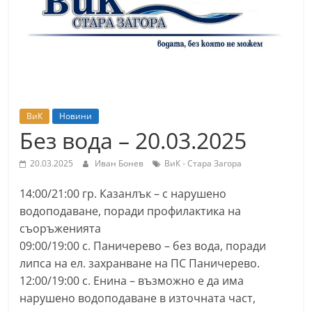
т
К
а
з
а
н
ВиК
Новини
л
Без вода – 20.03.2025
ъ
20.03.2025
Иван Бонев
ВиК - Стара Загора
к
и
14:00/21:00 гр. Казанлък – с нарушено
о
водоподаване, поради профилактика на
б
съоръженията
09:00/19:00 с. Паничерево – без вода, поради
л
липса на ел. захранване на ПС Паничерево.
а
12:00/19:00 с. Енина – възможно е да има
с
нарушено водоподаване в източната част,
т