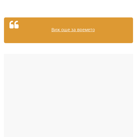
Виж още за времето