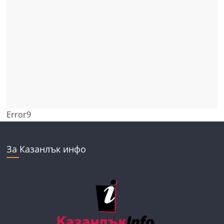
Error9
За Казанлък инфо