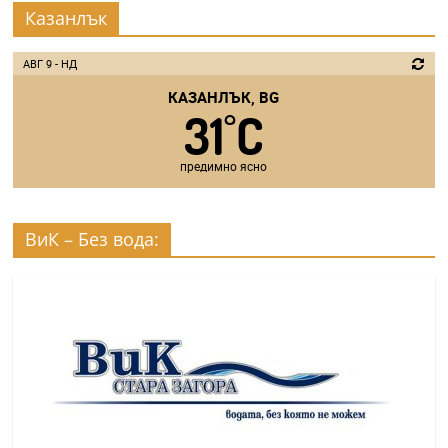
Казанлък
АВГ 9 - НД
КАЗАНЛЪК, BG
31
C
°
предимно ясно
ВиК – Без вода: