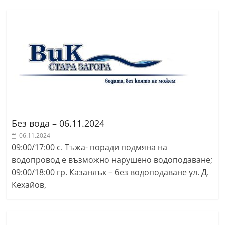
a
k
-
b
g
.
i
n
f
Без вода – 06.11.2024
o
06.11.2024
09:00/17:00 с. Тъжа- поради подмяна на
,
водопровод е възможно нарушено водоподаване;
g
09:00/18:00 гр. Казанлък – без водоподаване ул. Д.
a
Кехайов,
l
l
e