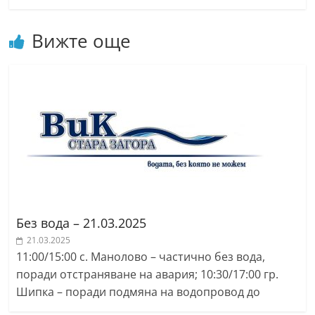
n
l
Вижте още
a
k
.
i
n
f
o
,
k
Без вода – 21.03.2025
a
21.03.2025
z
11:00/15:00 с. Манолово – частично без вода,
a
поради отстраняване на авария; 10:30/17:00 гр.
n
Шипка – поради подмяна на водопровод до
l