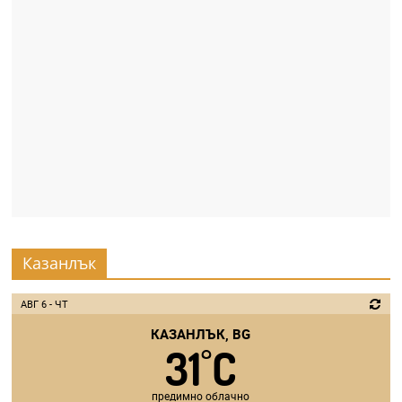
Казанлък
АВГ 6 - ЧТ
КАЗАНЛЪК, BG
31
C
°
предимно облачно