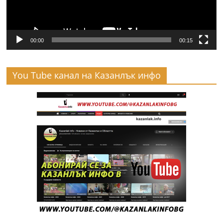
00:00
00:15
You Tube канал на Казанлък инфо