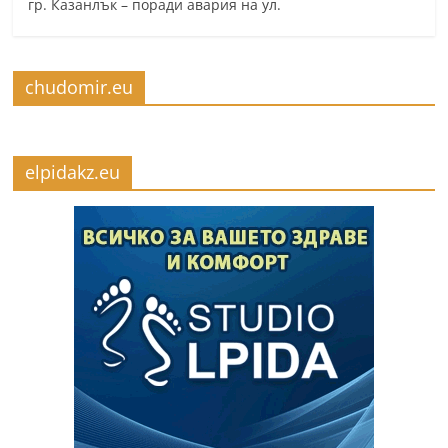
гр. Казанлък – поради авария на ул.
chudomir.eu
elpidakz.eu