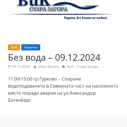
т
К
а
з
а
н
ВиК
Новини
л
Без вода – 09.12.2024
ъ
09.12.2024
Иван Бонев
ВиК - Стара Загора
к
и
11:00/15:00 гр.Гурково – Спиране
о
водоподаването в Северната част на населеното
б
място поради авария на ул.Александър
Батенберг
л
а
с
т