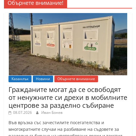
Обърнете внимание!
Казанлък
Новини
Обърнете внимание
Гражданите могат да се освободят
от ненужните си дрехи в мобилните
центрове за разделно събиране
08.07.2026
Иван Бонев
Във връзка със зачестилите посегателства и
многократните случаи на разбиване на съдовете за
разделно събиране на употребявани дрехи и текстил