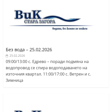
r
y
-
k
a
z
a
Без вода – 25.02.2026
n
25.02.2026
l
09:00/13:00 с. Едрево – поради подмяна на
a
водопровод се спира водоподаването на
източния квартал. 11:00/17:00 с. Ветрен и с.
k
Зимница
.
c
o
m