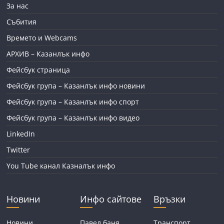
За нас
Събития
Времето и Webcams
АРХИВ – Казанлък инфо
Фейсбук страница
Фейсбук група – Казанлък инфо новини
Фейсбук група – Казанлък инфо спорт
Фейсбук група – Казанлък инфо видео
LinkedIn
Twitter
You Tube канал Казналък инфо
Новини
Инфо сайтове
Връзки
Новини
Павел баня
Транспорт