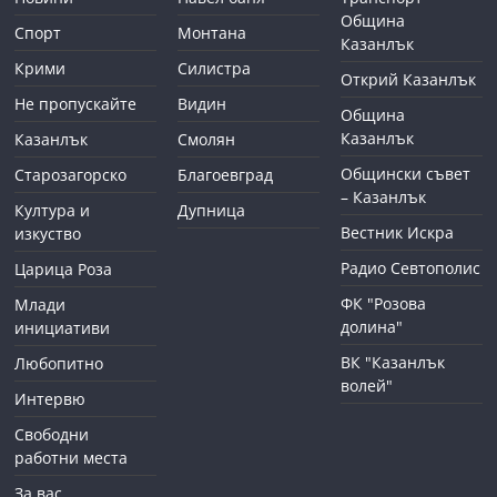
Община
Спорт
Монтана
Казанлък
Крими
Силистра
Открий Казанлък
Не пропускайте
Видин
Община
Казанлък
Казанлък
Смолян
Общински съвет
Старозагорско
Благоевград
– Казанлък
Култура и
Дупница
Вестник Искра
изкуство
Радио Севтополис
Царица Роза
ФК "Розова
Млади
долина"
инициативи
ВК "Казанлък
Любопитно
волей"
Интервю
Свободни
работни места
За вас