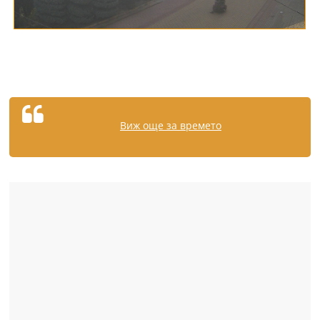
Виж още за времето