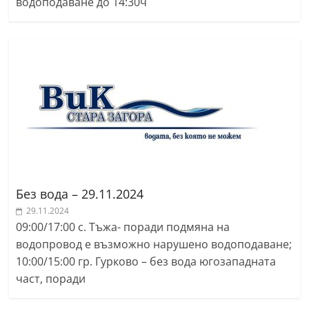
водоподаване до 14:30ч
r
y
-
k
a
z
a
n
l
a
Без вода – 29.11.2024
k
29.11.2024
.
09:00/17:00 с. Тъжа- поради подмяна на
водопровод е възможно нарушено водоподаване;
c
10:00/15:00 гр. Гурково – без вода югозападната
o
част, поради
m