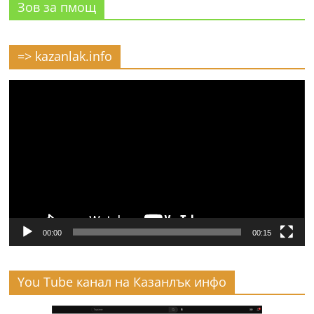
Зов за пмощ
=> kazanlak.info
Видео
00:00
00:15
You Tube канал на Казанлък инфо