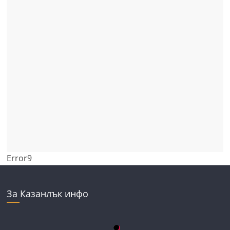
Error9
За Казанлък инфо