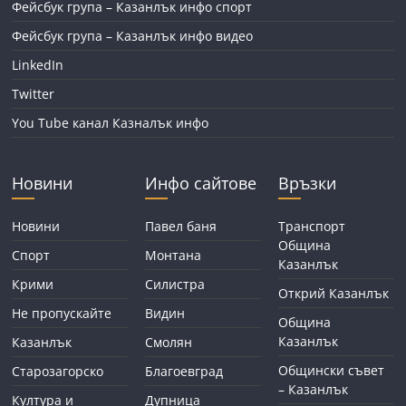
Фейсбук група – Казанлък инфо спорт
Фейсбук група – Казанлък инфо видео
LinkedIn
Twitter
You Tube канал Казналък инфо
Новини
Инфо сайтове
Връзки
Новини
Павел баня
Транспорт
Община
Спорт
Монтана
Казанлък
Крими
Силистра
Открий Казанлък
Не пропускайте
Видин
Община
Казанлък
Казанлък
Смолян
Общински съвет
Старозагорско
Благоевград
– Казанлък
Култура и
Дупница