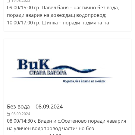
19.03.2025
a
09:00/15:00 гр. Павел баня – частично без вода,
k
поради авария на довеждащ водопровод;
-
10:00/17:00 гр. Шипка – поради подмяна на
b
g
.
i
n
f
o
,
g
Без вода – 08.09.2024
a
08.09.2024
l
08:00/14:30 с,Виден и с,Осетеново поради яавария
l
на уличен водопровод частично без
e