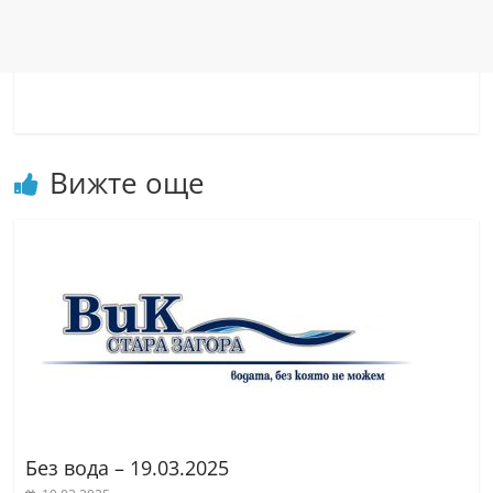
n
l
a
k
.
i
Вижте още
n
f
o
,
k
a
z
a
n
Без вода – 19.03.2025
l