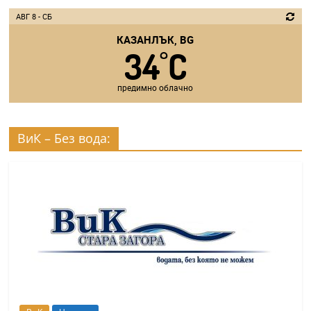
АВГ 8 - СБ
КАЗАНЛЪК, BG
34
C
°
предимно облачно
ВиК – Без вода: