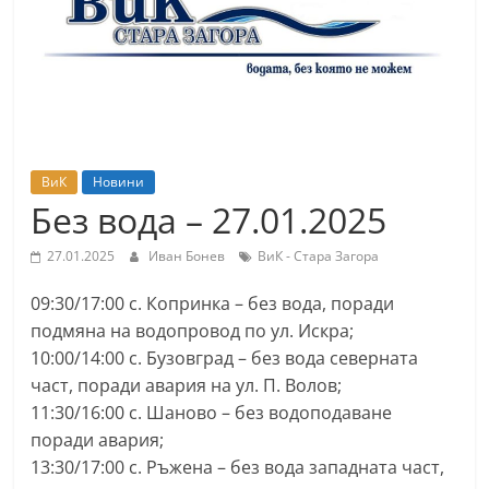
т
К
а
з
а
н
ВиК
Новини
л
Без вода – 27.01.2025
ъ
27.01.2025
Иван Бонев
ВиК - Стара Загора
к
и
09:30/17:00 с. Копринка – без вода, поради
о
подмяна на водопровод по ул. Искра;
б
10:00/14:00 с. Бузовград – без вода северната
част, поради авария на ул. П. Волов;
л
11:30/16:00 с. Шаново – без водоподаване
а
поради авария;
с
13:30/17:00 с. Ръжена – без вода западната част,
т