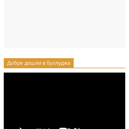
Добре дошли в Бузлуджа
Видео