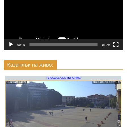
00:00
01:29
Казанлък на живо: