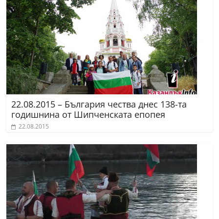
22.08.2015 – България чества днес 138-та
годишнина от Шипченската епопея
22.08.2015