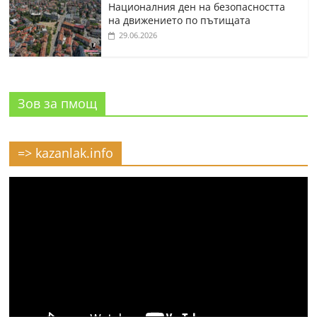
Националния ден на безопасността
на движението по пътищата
29.06.2026
Зов за пмощ
=> kazanlak.info
Видео