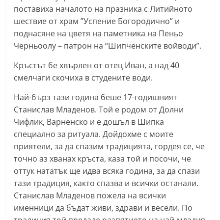
поставиха началото на празника с Литийното
n
шествие от храм ”Успение Богородично” и
l
поднасяне на цветя на паметника на Пеньо
a
Черньоолу – патрон на “Шипченските войводи”.
k
.
Кръстът бе хвърлен от отец Иван, а над 40
смелчаги скочиха в студените води.
i
n
Най-бърз тази година беше 17-годишният
f
Станислав Младенов. Той е родом от Долни
o
Чифлик, Варненско и е дошъл в Шипка
,
специално за ритуала. Дойдохме с моите
приятели, за да спазим традицията, гордея се, че
k
точно аз хванах кръста, каза той и посочи, че
a
оттук нататък ще идва всяка година, за да спази
z
тази традиция, както спазва и всички останали.
a
Станислав Младенов пожела на всички
n
именници да бъдат живи, здрави и весели. По
l