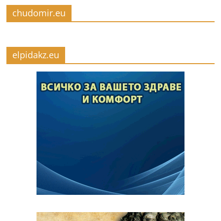
chudomir.eu
elpidakz.eu