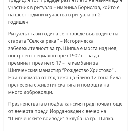
традиция той предаде разпятието на най-младия
a
участник в ритуала – именика Борислав, който е
k
на шест години и участва в ритуала от 2-
-
годишен.
b
Ритуалът тази година се проведе във водите на
g
старата “Селска река ” – Историческа
.
забележителност за гр. Шипка е моста над нея,
i
построен специално през 1902 г. , за да
n
преминат през него 17 – те камбани за
Шипченския манастир ”Рождество Христово” .
f
Най-голямата от тях, тежаща близо 12 тона била
o
пренесена с животинска тяга и помощта на
,
много доброволци.
g
a
Празненствата в подбалканския град почват още
от вечерта преди Йордановден с вечер на
l
”Шипченските войводи” в клуба на гр. Шипка.
l
e