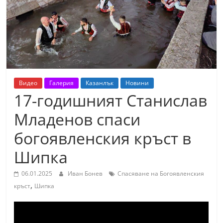
т
К
а
з
а
н
Видео
Галерия
Казанлък
Новини
л
17-годишният Станислав
ъ
Младенов спаси
к
богоявленския кръст в
и
о
Шипка
б
06.01.2025
Иван Бонев
Спасяване на Богоявленския
л
,
кръст
Шипка
а
с
т