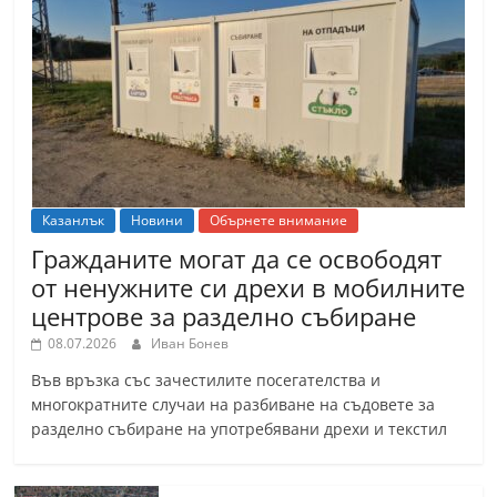
Казанлък
Новини
Обърнете внимание
Гражданите могат да се освободят
от ненужните си дрехи в мобилните
центрове за разделно събиране
08.07.2026
Иван Бонев
Във връзка със зачестилите посегателства и
многократните случаи на разбиване на съдовете за
разделно събиране на употребявани дрехи и текстил