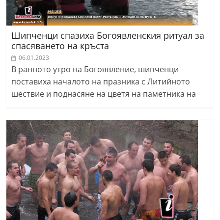
Шипченци спазиха Богоявленския ритуал за
спасяването на кръста
06.01.2023
В ранното утро на Богоявление, шипченци
поставиха началото на празника с Литийното
шествие и поднасяне на цветя на паметника на