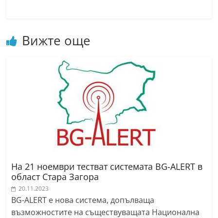
a
k
-
Вижте още
b
g
.
i
n
f
o
,
g
На 21 ноември тестват системата BG-ALERT в
a
област Стара Загора
l
20.11.2023
l
BG-ALERT е нова система, допълваща
възможностите на съществуващата Национална
e