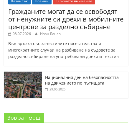
Казанлък
Новини
Обърнете внимание
Гражданите могат да се освободят
от ненужните си дрехи в мобилните
центрове за разделно събиране
08.07.2026
Иван Бонев
Във връзка със зачестилите посегателства и
многократните случаи на разбиване на съдовете за
разделно събиране на употребявани дрехи и текстил
Националния ден на безопасността
на движението по пътищата
29.06.2026
Зов за пмощ