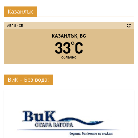
Казанлък
АВГ 8 - СБ
КАЗАНЛЪК, BG
33
C
°
облачно
ВиК – Без вода: