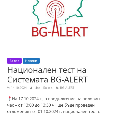
т
К
а
з
а
н
л
ъ
За вас
Новини
к
Национален тест на
и
о
Системата BG-ALERT
б
14.10.2024
Иван Бонев
BG-ALERT
л
а
На 17.10.2024 г., в продължение на половин
с
час – от 13:00 до 13:30 ч., ще бъде проведен
отложеният от 01.10.2024 г. национален тест с
т