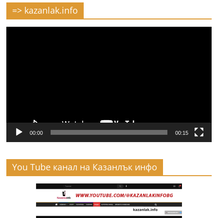
=> kazanlak.info
Видео
00:00
00:15
You Tube канал на Казанлък инфо