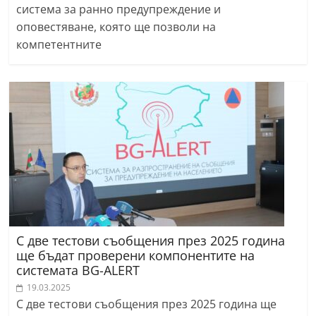
система за ранно предупреждение и
r
оповестяване, която ще позволи на
y
компетентните
-
k
a
z
a
n
l
a
k
.
С две тестови съобщения през 2025 година
c
ще бъдат проверени компонентите на
системата BG-ALERT
o
19.03.2025
m
С две тестови съобщения през 2025 година ще