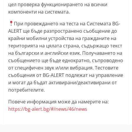
цел проверка функционирането на всички
С
компоненти на системата.
т
а
При провеждането на теста на Системата BG-
р
ALERT ще бъде разпространено съобщение до
крайни мобилни устройства на гражданите на
а
територията на цялата страна, съдържащо текст
З
на български и английски език. Получаването на
а
съобщението ще бъде еднократно, съпроводено
г
от специфичен звук и/или вибрация. Тестовите
о
съобщения от BG-ALERT подлежат на управление
р
и могат да бъдат активирани/деактивирани от
а
потребителите.
–
Повече информация може да намерите на:
k
https://bg-alert.bg/#/news/46/news
a
z
a