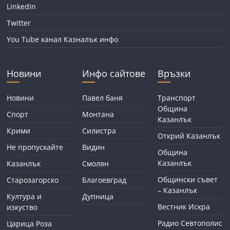
LinkedIn
Twitter
You Tube канал Казналък инфо
Новини
Инфо сайтове
Връзки
Новини
Павел баня
Транспорт
Община
Спорт
Монтана
Казанлък
Крими
Силистра
Открий Казанлък
Не пропускайте
Видин
Община
Казанлък
Казанлък
Смолян
Общински съвет
Старозагорско
Благоевград
– Казанлък
Култура и
Дупница
Вестник Искра
изкуство
Радио Севтополис
Царица Роза