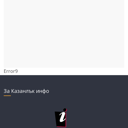
Error9
За Казанлък инфо