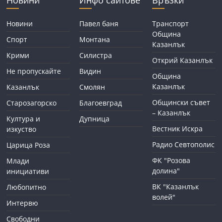
Новини
Инфо сайтове
Връзки
Новини
Павел баня
Транспорт
Община
Спорт
Монтана
Казанлък
Крими
Силистра
Открий Казанлък
Не пропускайте
Видин
Община
Казанлък
Казанлък
Смолян
Общински съвет
Старозагорско
Благоевград
– Казанлък
Култура и
Дупница
Вестник Искра
изкуство
Радио Севтополис
Царица Роза
ФК "Розова
Млади
долина"
инициативи
ВК "Казанлък
Любопитно
волей"
Интервю
Свободни