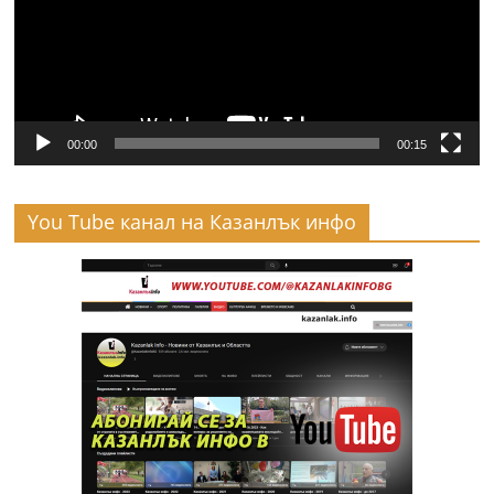
00:00
00:15
You Tube канал на Казанлък инфо