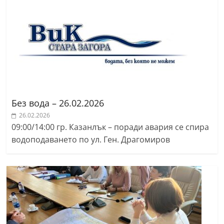
r
y
-
k
a
z
a
Без вода – 26.02.2026
n
26.02.2026
l
09:00/14:00 гр. Казанлък – поради авария се спира
a
водоподаването по ул. Ген. Драгомиров
k
.
c
o
m