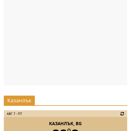
Казанлък
АВГ 7 - ПТ
КАЗАНЛЪК, BG