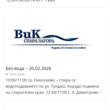
12,00ч 08:00/14:00 с. Тъжа
a
k
-
b
g
.
i
n
f
o
Без вода – 20.02.2026
,
20.02.2026
10:00/11:00 гр. Николаево – спира се
g
водоподаването по ул. Тунджа, поради подмяна
a
на спирателен кран. 12:30/17:00 с. Х. Димитрово –
l
l
e