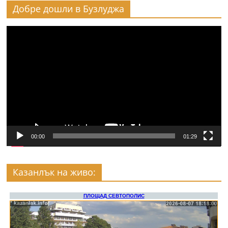
Добре дошли в Бузлуджа
Видео
00:00
01:29
Казанлък на живо: