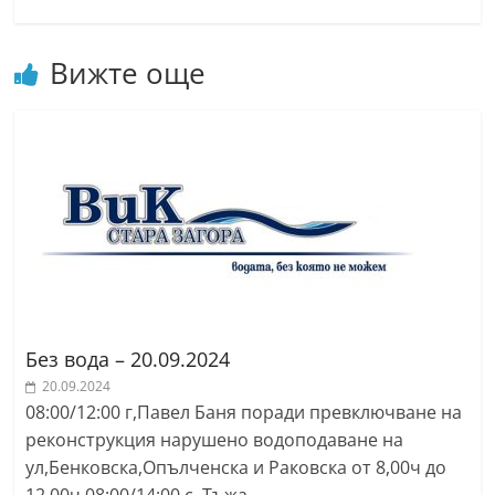
n
l
Вижте още
a
k
.
i
n
f
o
,
k
Без вода – 20.09.2024
a
20.09.2024
z
08:00/12:00 г,Павел Баня поради превключване на
a
реконструкция нарушено водоподаване на
n
ул,Бенковска,Опълченска и Раковска от 8,00ч до
l