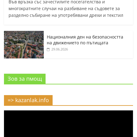
Във връзка със зачестилите посегателства и
многократните случаи на разбиване на съдовете за
разделно събиране на употребявани дрехи и текстил
Националния ден на безопасността
на движението по пътищата
29.06.2026
Зов за пмощ
=> kazanlak.info
Видео