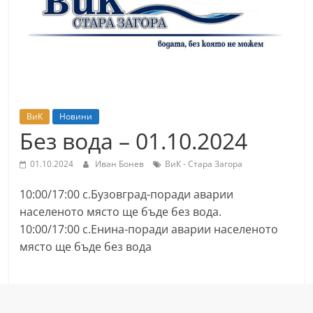
т
К
а
з
а
н
ВиК
Новини
л
Без вода – 01.10.2024
ъ
01.10.2024
Иван Бонев
ВиК - Стара Загора
к
и
10:00/17:00 с.Бузовград-поради аварии
о
населеното място ще бъде без вода.
б
10:00/17:00 с.Енина-поради аварии населеното
място ще бъде без вода
л
а
с
т