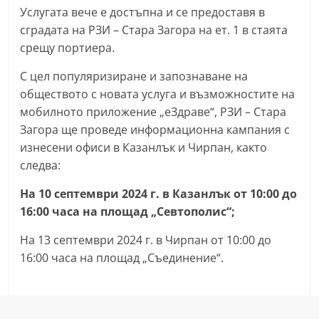
Услугата вече е достъпна и се предоставя в
n
сградата на РЗИ – Стара Загора на ет. 1 в стаята
l
срещу портиера.
a
k
С цел популяризиране и запознаване на
.
обществото с новата услуга и възможностите на
мобилното приложение „еЗдраве“, РЗИ – Стара
i
Загора ще проведе информационна кампания с
n
изнесени офиси в Казанлък и Чирпан, както
f
следва:
o
,
На 10 септември 2024 г. в Казанлък от 10:00 до
16:00 часа на площад „Севтополис“;
k
a
На 13 септември 2024 г. в Чирпан от 10:00 до
z
16:00 часа на площад „Съединение“.
a
n
l