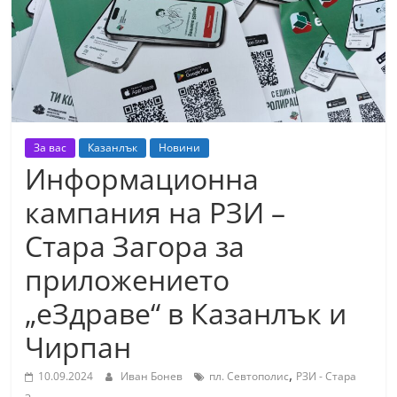
т
К
а
з
а
н
За вас
Казанлък
Новини
л
Информационна
ъ
кампания на РЗИ –
к
Стара Загора за
и
о
приложението
б
„еЗдраве“ в Казанлък и
л
Чирпан
а
с
,
10.09.2024
Иван Бонев
пл. Севтополис
РЗИ - Стара
т