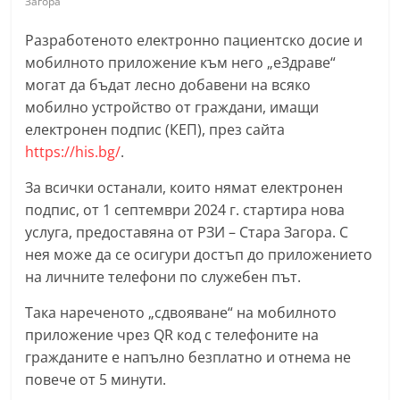
Загора
С
Разработеното електронно пациентско досие и
т
мобилното приложение към него „еЗдраве“
а
могат да бъдат лесно добавени на всяко
р
мобилно устройство от граждани, имащи
а
електронен подпис (КЕП), през сайта
З
https://his.bg/
.
а
За всички останали, които нямат електронен
г
подпис, от 1 септември 2024 г. стартира нова
о
услуга, предоставяна от РЗИ – Стара Загора. С
р
нея може да се осигури достъп до приложението
а
на личните телефони по служебен път.
–
Така нареченото „сдвояване“ на мобилното
k
приложение чрез QR код с телефоните на
a
гражданите е напълно безплатно и отнема не
z
повече от 5 минути.
a