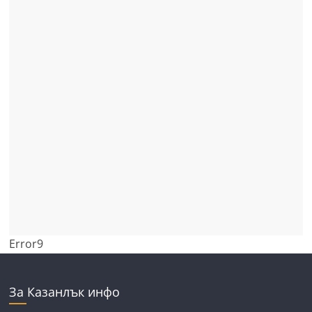
Error9
За Казанлък инфо