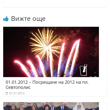
r
y
Вижте още
-
k
a
z
a
n
l
a
k
.
01.01.2012 – Посрещане на 2012 на пл.
Севтополис
c
01.01.2012
o
m