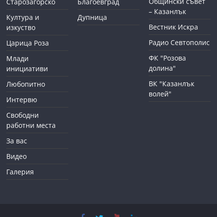
Общински съвет
Старозагорско
Благоевград
– Казанлък
Култура и
Дупница
Вестник Искра
изкуство
Радио Севтополис
Царица Роза
ФК "Розова
Млади
долина"
инициативи
ВК "Казанлък
Любопитно
волей"
Интервю
Свободни
работни места
За вас
Видео
Галерия