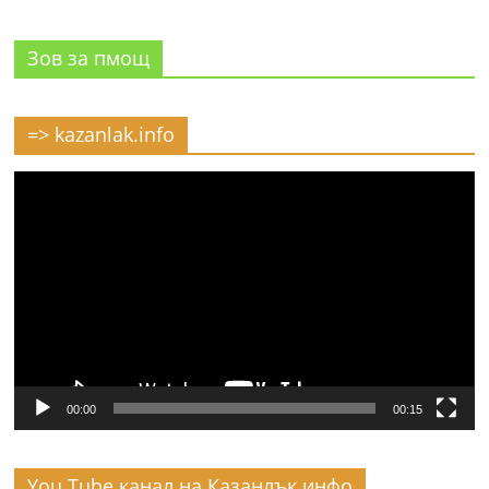
Зов за пмощ
=> kazanlak.info
Видео
00:00
00:15
You Tube канал на Казанлък инфо