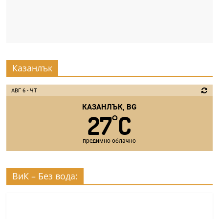
Казанлък
АВГ 6 - ЧТ
КАЗАНЛЪК, BG
27
C
°
предимно облачно
ВиК – Без вода: