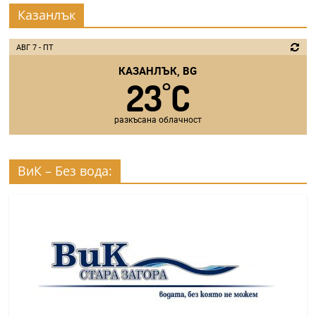
Казанлък
АВГ 7 - ПТ
КАЗАНЛЪК, BG
23
C
°
разкъсана облачност
ВиК – Без вода: