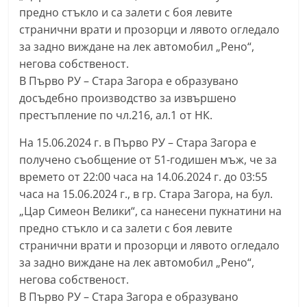
предно стъкло и са залети с боя левите
С
странични врати и прозорци и лявото огледало
т
за задно виждане на лек автомобил „Рено“,
а
негова собственост.
р
В Първо РУ – Стара Загора е образувано
а
досъдебно производство за извършено
З
престъпление по чл.216, ал.1 от НК.
а
На 15.06.2024 г. в Първо РУ – Стара Загора е
г
получено съобщение от 51-годишен мъж, че за
о
времето от 22:00 часа на 14.06.2024 г. до 03:55
р
часа на 15.06.2024 г., в гр. Стара Загора, на бул.
а
„Цар Симеон Велики“, са нанесени пукнатини на
–
предно стъкло и са залети с боя левите
k
странични врати и прозорци и лявото огледало
a
за задно виждане на лек автомобил „Рено“,
негова собственост.
z
В Първо РУ – Стара Загора е образувано
a