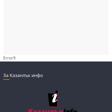
Error9
За Казанлък инфо