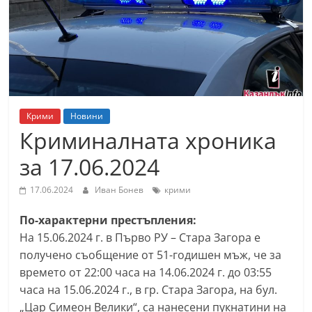
т
К
а
з
а
н
Крими
Новини
л
Криминалната хроника
ъ
за 17.06.2024
к
и
17.06.2024
Иван Бонев
крими
о
По-характерни престъпления:
б
На 15.06.2024 г. в Първо РУ – Стара Загора е
л
получено съобщение от 51-годишен мъж, че за
а
времето от 22:00 часа на 14.06.2024 г. до 03:55
с
часа на 15.06.2024 г., в гр. Стара Загора, на бул.
т
„Цар Симеон Велики“, са нанесени пукнатини на