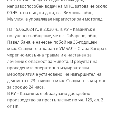
r
неправоспособен водач на МПС, затова че около
y
00:45 ч. на същата дата, в с. Зимница, общ.
Мъглиж, е управлявал нерегистриран мотопед.
-
k
На 15.06.2024 г., в 23:30 ч., в РУ – Казанлък е
a
получено съобщение, че в с. Габарево, общ.
z
Павел баня, е нанесен побой на 35-годишен
a
мъж. Същият е откаран в УМБАЛ – Стара Загора с
черепно-мозъчна травма и е настанен за
n
лечение с опасност за живота. В резултат на
l
проведените оперативно-издирвателни
a
мероприятия е установено, че извършител на
k
деянието е 23-годишен мъж. Същият е задържан
.
за срок до 24 часа.
c
В РУ – Казанлък е образувано досъдебно
o
производство за престъпление по чл. 129, ал. 2
m
от НК.