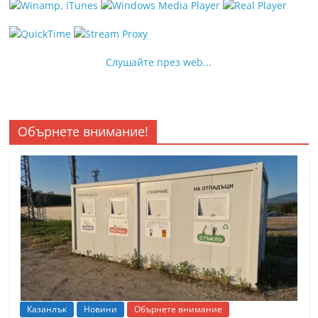
Слушайте през web...
Обърнете внимание!
Казанлък
Новини
Обърнете внимание