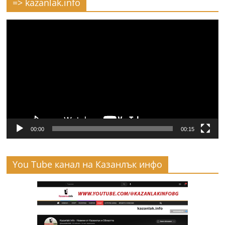
=> kazanlak.info
Видео
00:00
00:15
You Tube канал на Казанлък инфо