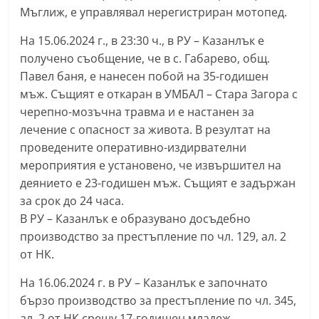
Мъглиж, е управлявал нерегистриран мотопед.
a
k
На 15.06.2024 г., в 23:30 ч., в РУ – Казанлък е
-
получено съобщение, че в с. Габарево, общ.
b
Павел баня, е нанесен побой на 35-годишен
g
мъж. Същият е откаран в УМБАЛ – Стара Загора с
черепно-мозъчна травма и е настанен за
.
лечение с опасност за живота. В резултат на
i
проведените оперативно-издирвателни
n
мероприятия е установено, че извършител на
f
деянието е 23-годишен мъж. Същият е задържан
o
за срок до 24 часа.
,
В РУ – Казанлък е образувано досъдебно
g
производство за престъпление по чл. 129, ал. 2
a
от НК.
l
На 16.06.2024 г. в РУ – Казанлък е започнато
l
бързо производство за престъпление по чл. 345,
e
ал. 2 от НК срещу 17-годишен младеж,