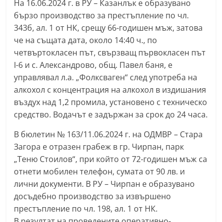
На 16.06.2024 г. в РУ – Казанлък е образувано
бързо производство за престъпление по чл.
343б, ал. 1 от НК, срещу 66-годишен мъж, затова
че на същата дата, около 14:40 ч., по
четвъртокласен път, свързващ първокласен път
I-6 и с. Александрово, общ. Павел баня, е
управлявал л.а. „Фолксваген“ след употреба на
алкохол с концентрация на алкохол в издишания
въздух над 1,2 промила, установено с техническо
средство. Водачът е задържан за срок до 24 часа.
В бюлетин № 163/11.06.2024 г. на ОДМВР – Стара
Загора е отразен грабеж в гр. Чирпан, парк
„Теню Стоилов“, при който от 72-годишен мъж са
отнети мобилен телефон, сумата от 90 лв. и
лични документи. В РУ – Чирпан е образувано
досъдебно производство за извършено
престъпление по чл. 198, ал. 1 от НК.
В резултат на проведените оперативно-