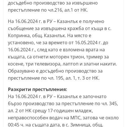
досъдебно производство за извършено
n
престъпление по чл.216, ал.1 от НК.
l
a
На 16.06.2024 г. в РУ – Казанлък е получено
съобщение за извършена кражба от къща в с.
k
Копринка, общ. Казанлък. На място е
.
установено, че за времето от 16.05.2024 г. до
i
16.06.2024 г., след като е взломена врата на
n
къщата, са отнети моторен трион, тример за
f
косене, три телевизора, лаптоп и златни накити.
o
Образувано е досъдебно производство за
,
престъпление по чл. 195, ал. 1, т. 3 от НК.
k
Разкрити престъпления:
a
На 16.06.2024 г. в РУ – Казанлък е започнато
z
бързо производство за престъпление по чл. 345,
a
ал. 2 от НК срещу 17-годишен младеж,
n
неправоспособен водач на МПС, затова че около
l
00:45 ч. на същата дата, в с. Зимница, общ.