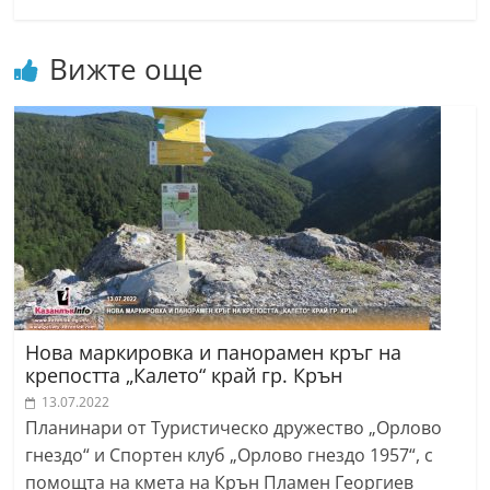
r
y
Вижте още
-
k
a
z
a
n
l
a
k
Нова маркировка и панорамен кръг на
.
крепостта „Калето“ край гр. Крън
c
13.07.2022
o
Планинари от Туристическо дружество „Орлово
m
гнездо“ и Спортен клуб „Орлово гнездо 1957“, с
помощта на кмета на Крън Пламен Георгиев