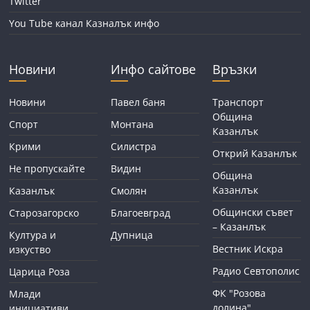
Twitter
You Tube канал Казналък инфо
Новини
Инфо сайтове
Връзки
Новини
Павел баня
Транспорт
Община
Спорт
Монтана
Казанлък
Крими
Силистра
Открий Казанлък
Не пропускайте
Видин
Община
Казанлък
Казанлък
Смолян
Общински съвет
Старозагорско
Благоевград
– Казанлък
Култура и
Дупница
Вестник Искра
изкуство
Радио Севтополис
Царица Роза
ФК "Розова
Млади
долина"
инициативи