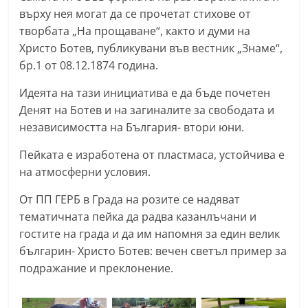
С
върху нея могат да се прочетат стихове от
творбата „На прощаване“, както и думи на
т
Христо Ботев, публикувани във вестник „Знаме“,
а
бр.1 от 08.12.1874 година.
р
а
Идеята на тази инициатива е да бъде почетен
З
Денят на Ботев и на загиналите за свободата и
независимостта на България- втори юни.
а
г
Пейката е изработена от пластмаса, устойчива е
о
на атмосферни условия.
р
От ПП ГЕРБ в Града на розите се надяват
а
тематичната пейка да радва казанлъчани и
–
гостите на града и да им напомня за един велик
k
българин- Христо Ботев: вечен светъл пример за
a
подражание и преклонение.
z
a