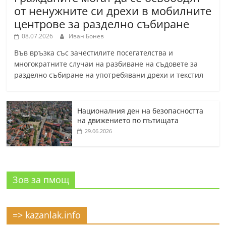
от ненужните си дрехи в мобилните
центрове за разделно събиране
08.07.2026
Иван Бонев
Във връзка със зачестилите посегателства и
многократните случаи на разбиване на съдовете за
разделно събиране на употребявани дрехи и текстил
Националния ден на безопасността
на движението по пътищата
29.06.2026
Зов за пмощ
=> kazanlak.info