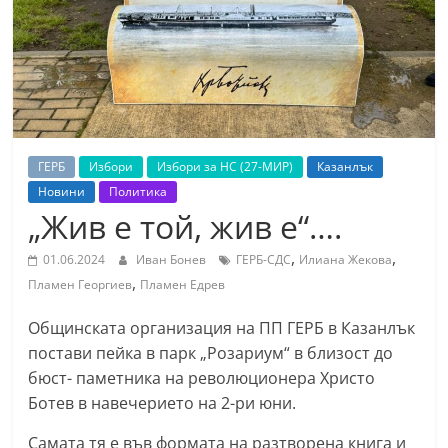
т
К
а
з
а
н
ГЕРБ
Избори
Избори за НС (27-МИР)
Казанлък
л
Новини
Политика
ъ
„Жив е той, жив е“….
к
,
,
01.06.2024
Иван Бонев
ГЕРБ-СДС
Илиана Жекова
и
,
Пламен Георгиев
Пламен Едрев
о
б
Общинската организация на ПП ГЕРБ в Казанлък
постави пейка в парк „Розариум“ в близост до
л
бюст- паметника на революционера Христо
а
Ботев в навечерието на 2-ри юни.
с
т
Самата тя е във формата на разтворена книга и