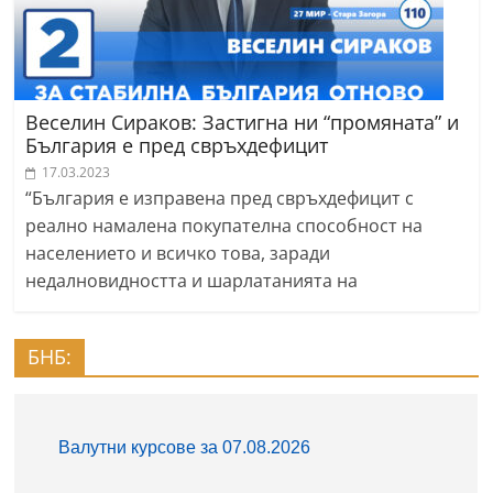
Веселин Сираков: Застигна ни “промяната” и
България е пред свръхдефицит
17.03.2023
“България е изправена пред свръхдефицит с
реално намалена покупателна способност на
населението и всичко това, заради
недалновидността и шарлатанията на
БНБ: