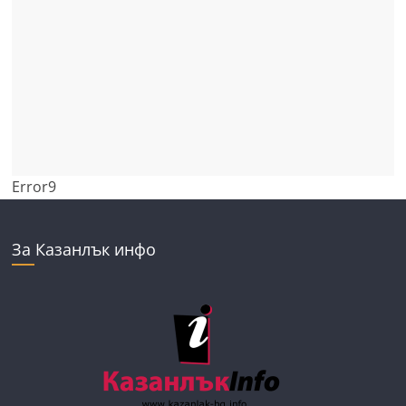
Error9
За Казанлък инфо