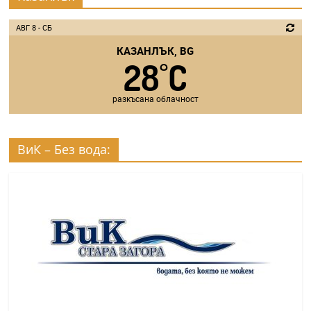
АВГ 8 - СБ
КАЗАНЛЪК, BG
28
C
°
разкъсана облачност
ВиК – Без вода: