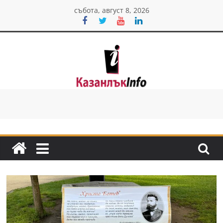
Skip
събота, август 8, 2026
to
content
Казанлък
инфо
Н
о
в
и
н
и
о