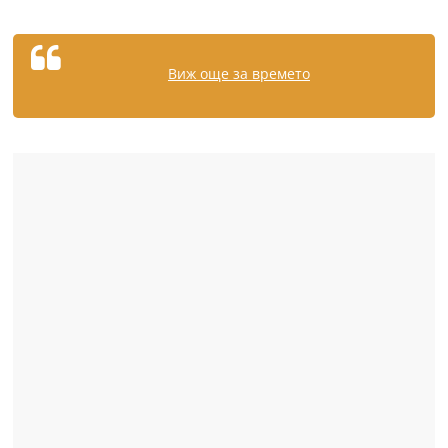
Виж още за времето