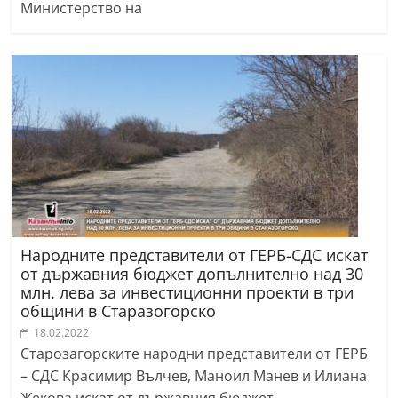
Министерство на
Народните представители от ГЕРБ-СДС искат
от държавния бюджет допълнително над 30
млн. лева за инвестиционни проекти в три
общини в Старазогорско
18.02.2022
Старозагорските народни представители от ГЕРБ
– СДС Красимир Вълчев, Маноил Манев и Илиана
Жекова искат от държавния бюджет