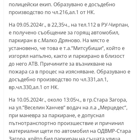
полицейски екип. Образувано е досъдебно
r
производство по чл.216,ал.1 от НК.
y
-
На 09.05.2024г., в 22,35ч., на тел.112 в РУ-Чирпан,
k
е получено съобщение за горящ автомобил,
паркиран в с.Малко Дряново. На място е
a
установено, че това е т.а.“Митсубиши“, който е
z
изгорял напълно, както и паркирано в близост
a
до него АТВ. Причините за възникване на
n
пожара са в процес на изясняване. Образувано е
l
досъдебно производство по чл.331,ал.1,
a
вр.чл.330,ал.1 от НК.
k
На 10.05.2024г., около 13:05ч., в гр.Стара Загора,
.
на ул.“Веселин Ханчев“ водач на л.а „Мерцедес“,
c
при маневра за паркиране, е допуснал
o
пътнотранспортно произшествие и причинил
m
материални щети по автомобил на ОДВМР-Стара
Загора, който бил паркиран на същата улица.