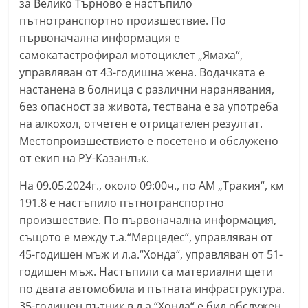
за Велико Търново е настъпило
пътнотранспортно произшествие. По
първоначална информация е
самокатастрофирал мотоциклет „Ямаха“,
управляван от 43-годишна жена. Водачката е
настанена в болница с различни наранявания,
без опасност за живота, тествана е за употреба
на алкохол, отчетен е отрицателен резултат.
Местопроизшествието е посетено и обслужено
от екип на РУ-Казанлък.
На 09.05.2024г., около 09:00ч., по АМ „Тракия“, км
191.8 е настъпило пътнотранспортно
произшествие. По първоначална информация,
същото е между т.а.“Мерцедес“, управляван от
45-годишен мъж и л.а.“Хонда“, управляван от 51-
годишен мъж. Настъпили са материални щети
по двата автомобила и пътната инфраструктура.
35-годишен пътник в л.а.“Хонда“ е бил обслужен