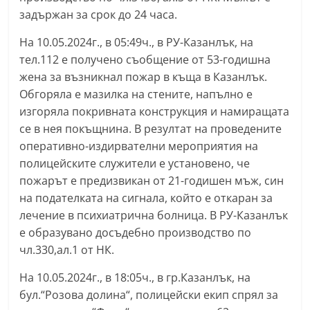
задържан за срок до 24 часа.
На 10.05.2024г., в 05:49ч., в РУ-Казанлък, на
тел.112 е получено съобщение от 53-годишна
жена за възникнал пожар в къща в Казанлък.
Обгоряла е мазилка на стените, напълно е
изгоряла покривната конструкция и намиращата
се в нея покъщнина. В резултат на проведените
оперативно-издирвателни мероприятия на
полицейските служители е установено, че
пожарът е предизвикан от 21-годишен мъж, син
на подателката на сигнала, който е откаран за
лечение в психиатрична болница. В РУ-Казанлък
е образувано досъдебно производство по
чл.330,ал.1 от НК.
На 10.05.2024г., в 18:05ч., в гр.Казанлък, на
бул.“Розова долина“, полицейски екип спрял за