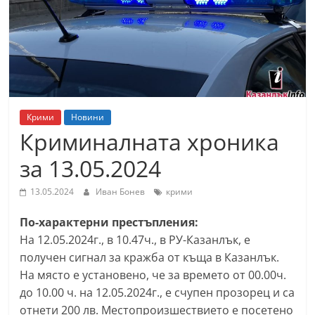
т
К
а
з
а
н
Крими
Новини
л
Криминалната хроника
ъ
за 13.05.2024
к
и
13.05.2024
Иван Бонев
крими
о
По-характерни престъпления:
б
На 12.05.2024г., в 10.47ч., в РУ-Казанлък, е
л
получен сигнал за кражба от къща в Казанлък.
а
На място е установeно, че за времето от 00.00ч.
с
до 10.00 ч. на 12.05.2024г., е счупен прозорец и са
т
отнети 200 лв. Местопроизшествието е посетено