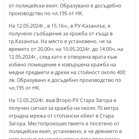
от полицейски екип. Образувано е досъдебно
С
производство по чл.195 от НК.
т
а
На 12.05.2024г., в 15.16ч., в РУ-Казанлък, е
р
получено съобщение за кражба от къща в
а
гр.Казанлък. На място е установено, че за
времето от 20.00ч. на 10.05.2024г. до 14.00ч. на
З
12.05.2024г., след като е отворена врата към
а
избено помещение е извършена кражба на
г
медни предмети и дрехи на стойност около 400
о
лв. Образувано е досъдебно производство по
р
чл.195 от НК.
а
На 12.05.2024г. във Второ-РУ Стара Загора е
–
получен сигнал за кражба на около 70 метра
k
оградна мрежа от стопански обект в Стара
a
Загора. Местопроизшествието е посетено от
z
полицейски екип, установено, е че деянието е
a