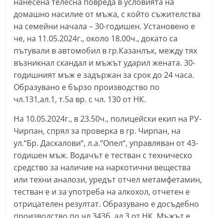
нанесена телесна повреда в условията на
домашно насилие от мъжа, с който съжителства
на семейни начала – 30-годишен. Установено е
че, на 11.05.2024г., около 18.00ч., докато са
пътували в автомобил в гр.Казанлък, между тях
възникнал скандал и мъжът ударил жената. 30-
годишният мъж е задържан за срок до 24 часа.
Образувано е бързо производство по
чл.131,ал.1, т.5а вр. с чл. 130 от НК.
На 10.05.2024г., в 23.50ч., полицейски екип на РУ-
Чирпан, спрял за проверка в гр. Чирпан, на
ул.“Бр. Даскалови“, л.а.“Опел“, управляван от 43-
годишен мъж. Водачът е тестван с техническо
средство за наличие на наркотични вещества
или техни аналози, уредът отчел метамфетамин,
тестван е и за употреба на алкохол, отчетен е
отрицателен резултат. Образувано е досъдебно
производство по чл.343б, ал.3 от НК. Мъжът е