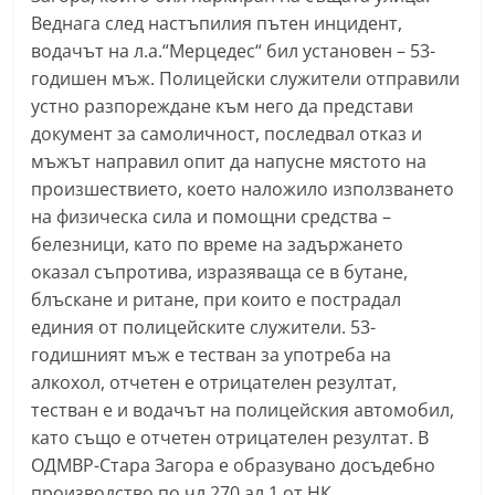
Веднага след настъпилия пътен инцидент,
водачът на л.а.“Мерцедес“ бил установен – 53-
годишен мъж. Полицейски служители отправили
устно разпореждане към него да представи
документ за самоличност, последвал отказ и
мъжът направил опит да напусне мястото на
произшествието, което наложило използването
на физическа сила и помощни средства –
белезници, като по време на задържането
оказал съпротива, изразяваща се в бутане,
блъскане и ритане, при които е пострадал
единия от полицейските служители. 53-
годишният мъж е тестван за употреба на
алкохол, отчетен е отрицателен резултат,
тестван е и водачът на полицейския автомобил,
като също е отчетен отрицателен резултат. В
ОДМВР-Стара Загора е образувано досъдебно
производство по чл.270,ал.1 от НК.