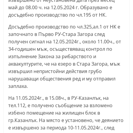
извършено от неустановена дата през месец
n
май до 08.00 ч. на 12.05.2024 г. Образувано е
l
досъдебно производство по чл.195 от НК.
a
Досъдебно производство по чл.325,ал.1 от НК е
k
започнато в Първо РУ-Стара Загора след
.
получен сигнал на 12.05.2024г., около 11.00ч., от
i
34-годишен мъж, осъществяващ контрол по
n
изпълнение Закона за рибарството и
f
аквакултурите, че на езеро в Стара Загора, мъж
извършил непристойни действия грубо
o
нарушаващи обществения ред и му отправил
,
заплаха.
k
a
На 11.05.2024г., в 15.08ч., в РУ-Казанлък, на
z
тел.112, е получено съобщение за взломено
избено помещение на жилищен блок в
a
гр.Казанлък. На място е установено, че деянието
n
е извършено за периода 10-11.05.2024г., след
l