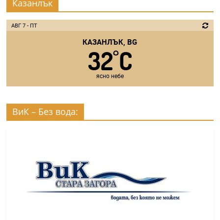
Казанлък
АВГ 7 - ПТ
КАЗАНЛЪК, BG
32
C
°
ясно небе
ВиК – Без вода: