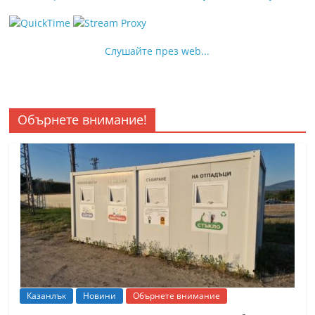
Слушайте през web...
Обърнете внимание!
Казанлък
Новини
Обърнете внимание