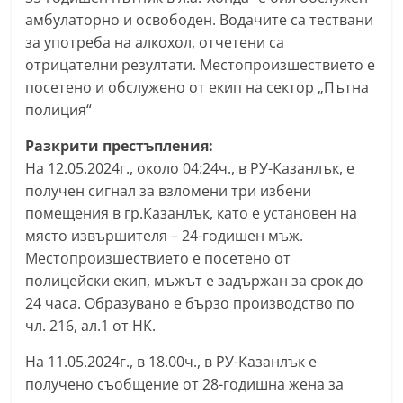
амбулаторно и освободен. Водачите са тествани
за употреба на алкохол, отчетени са
отрицателни резултати. Местопроизшествието е
посетено и обслужено от екип на сектор „Пътна
полиция“
Разкрити престъпления:
На 12.05.2024г., около 04:24ч., в РУ-Казанлък, е
получен сигнал за взломени три избени
помещения в гр.Казанлък, като е установен на
място извършителя – 24-годишен мъж.
Местопроизшествието е посетено от
полицейски екип, мъжът е задържан за срок до
24 часа. Образувано е бързо производство по
чл. 216, ал.1 от НК.
На 11.05.2024г., в 18.00ч., в РУ-Казанлък е
получено съобщение от 28-годишна жена за