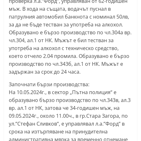
проверка л.а.“Форд“, управляван от 62-годишен
мъж. В хода на същата, водачът пуснал в
патрулния автомобил банкнота с номинал 50лв,
за да не бъде тестван за употреба на алкохол.
Образувано е бързо производство по чл.304а вр.
чл.304, ал.1 от НК. Мъжът е бил тестван за
употреба на алкохол с техническо средство,
което отчело 2.04 промила. Образувано е бързо
производство по чл.343б, ал.1 от НК. Мъжът е
задържан за срок до 24 часа.
Започнати бързи производства:
На 10.05.2024г., в сектор „Пътна полиция“ е
образувано бързо производство по чл.343в, ал.3
вр. ал.1 от НК, затова че 34-годишен мъж, на
09.05.2024г., около 11.00ч., в гр.Стара Загора, по
ул.“Стефан Сливков“, е управлявал л.а.“Форд“ в
срока на изтърпяване на принудителна
административна мярка за временно отнемане