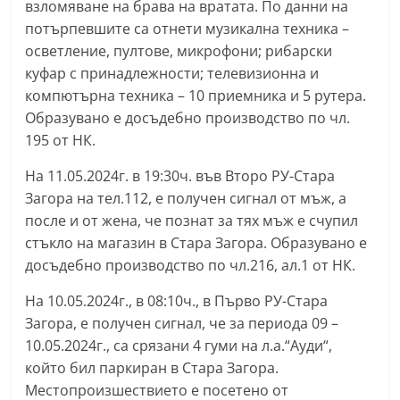
взломяване на брава на вратата. По данни на
a
потърпевшите са отнети музикална техника –
k
осветление, пултове, микрофони; рибарски
-
куфар с принадлежности; телевизионна и
b
компютърна техника – 10 приемника и 5 рутера.
g
Образувано е досъдебно производство по чл.
195 от НК.
.
i
На 11.05.2024г. в 19:30ч. във Второ РУ-Стара
n
Загора на тел.112, е получен сигнал от мъж, а
f
после и от жена, че познат за тях мъж е счупил
o
стъкло на магазин в Стара Загора. Образувано е
досъдебно производство по чл.216, ал.1 от НК.
,
g
На 10.05.2024г., в 08:10ч., в Първо РУ-Стара
a
Загора, е получен сигнал, че за периода 09 –
l
10.05.2024г., са срязани 4 гуми на л.а.“Ауди“,
l
който бил паркиран в Стара Загора.
Местопроизшествието е посетено от
e