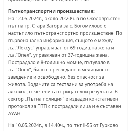
Пътнотранспортни произшествия:
На 12.05.2024г., около 20:20ч. в по Околовръстен
път на гр. Стара Загора за с. Богомилово е
настъпило пътнотранспортно произшествие. По
първоначална информация, същото е между
л.а.“Лексус“ управляван от 69-годишна жена и
л.а.“Опел“, управляван от 37-годишна жена.
Пострадало е 8-годишно момче, пътувало в
л.а.“Опел“, било е прегледано в медицинско
заведение и освободено, без опасност за
живота. Водачите са тествани за употреба на
алкохол, отчетени са отрицателни резултати. В
сектор „Пътна полиция“ е издаден констативен
протокол за ПТП с пострадали лица и е съставен
АУАН.
На 10.05.2024г., в 14.40ч., по път ІІ-55 от Гурково