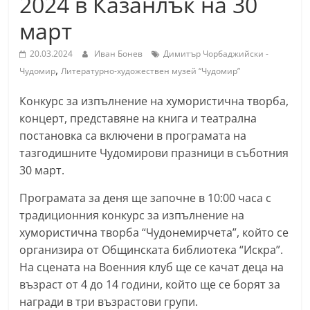
2024 в Казанлък на 30
С
март
т
а
20.03.2024
Иван Бонев
Димитър Чорбаджийски -
,
р
Чудомир
Литературно-художествен музей “Чудомир”
а
Конкурс за изпълнение на хумористична творба,
З
концерт, представяне на книга и театрална
а
постановка са включени в програмата на
г
тазгодишните Чудомирови празници в съботния
о
30 март.
р
Програмата за деня ще започне в 10:00 часа с
а
традиционния конкурс за изпълнение на
–
хумористична творба “Чудонемирчета”, който се
k
организира от Общинската библиотека “Искра”.
a
На сцената на Военния клуб ще се качат деца на
z
възраст от 4 до 14 години, който ще се борят за
награди в три възрастови групи.
a