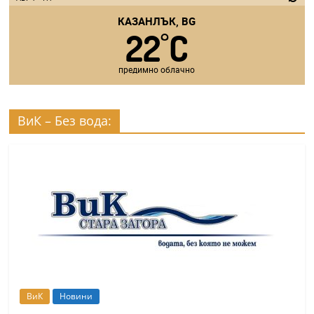
КАЗАНЛЪК, BG
22
C
°
предимно облачно
ВиК – Без вода:
ВиК
Новини