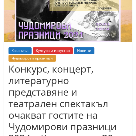
т
К
а
з
а
н
Казанлък
Култура и изкуство
Новини
л
Чудомирови празници
ъ
Конкурс, концерт,
к
литературно
и
представяне и
о
б
театрален спектакъл
л
очакват гостите на
а
Чудомирови празници
с
т