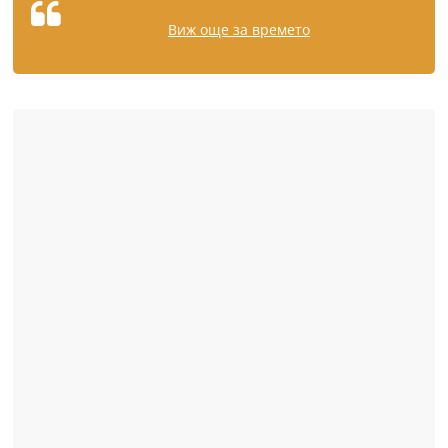
Виж още за времето