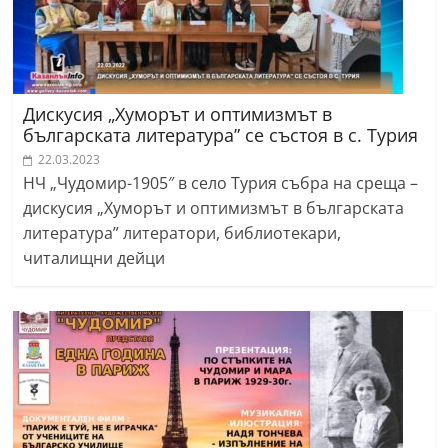
Дискусия „Хуморът и оптимизмът в
българската литература” се състоя в с. Турия
22.03.2023
НЧ „Чудомир-1905″ в село Турия събра на среща –
дискусия „Хуморът и оптимизмът в българската
литература” литератори, библиотекари,
читалищни дейци