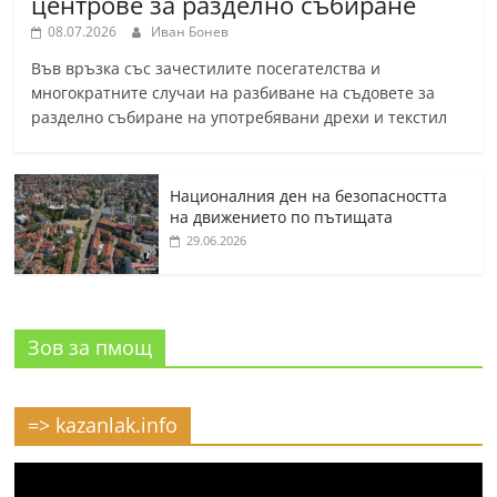
центрове за разделно събиране
08.07.2026
Иван Бонев
Във връзка със зачестилите посегателства и
многократните случаи на разбиване на съдовете за
разделно събиране на употребявани дрехи и текстил
Националния ден на безопасността
на движението по пътищата
29.06.2026
Зов за пмощ
=> kazanlak.info
Видео