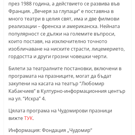
през 1988 година, а действието се развива във
r
Франция. „Вечеря за глупаци“ е поставяна в
y
много театри в целия свят, има и две филмови
-
реализации – френска и американска. Нейната
k
популярност се дължи на големите въпроси,
a
които поставя, на изключително точното
z
изобличаване на ниските страсти, лицемерието,
a
гордостта и други грозни човешки черти.
n
Билети за театралните постановки, включени в
l
програмата на празниците, могат да бъдат
a
закупени на касата на театър “Любомир
k
Кабакчиев” в Културно-информационния център
.
на ул. “Искра” 4.
c
Цялата програма на Чудомирови празници
o
вижте
ТУК
.
m
Информация: Фондация „Чудомир“