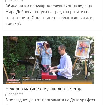
29.03.2022
Обичаната и популярна телевизионна водеща
Мира Добрева гостува на града на розите със
своята книга „Столетниците – благословия или
орисия“.
Неделно матине с музикална легенда
06.09.2023
В последния ден от програмата на ДжазАрт фест