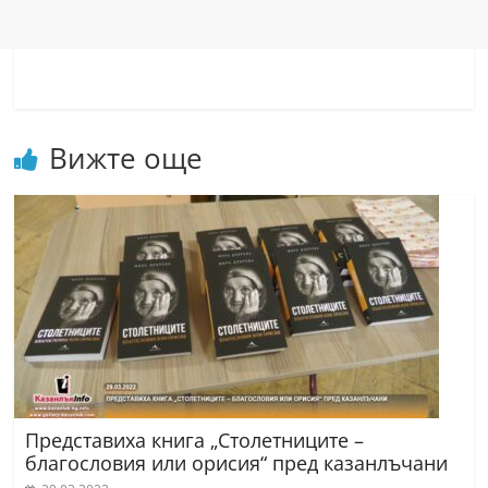
Вижте още
Представиха книга „Столетниците –
благословия или орисия“ пред казанлъчани