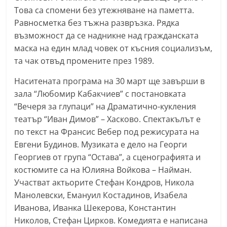
a
Това са спомени без утежняване на паметта.
Равносметка без тъжна развръзка. Рядка
k
възможност да се надникне над гражданската
-
маска на един млад човек от късния социализъм,
b
та чак отвъд промените през 1989.
g
.
Наситената програма на 30 март ще завърши в
зала “Любомир Кабакчиев” с постановката
i
“Вечеря за глупаци” на Драматично-кукления
n
театър “Иван Димов” – Хасково. Спектакълът е
f
по текст на Франсис Вебер под режисурата на
o
Евгени Будинов. Музиката е дело на Георги
,
Георгиев от група “Остава”, а сценографията и
g
костюмите са на Юлияна Войкова – Найман.
a
Участват актьорите Стефан Кондров, Никола
l
Манолевски, Емануил Костадинов, Изабела
Иванова, Иванка Шекерова, Константин
l
Николов, Стефан Цирков. Комедията е написана
e