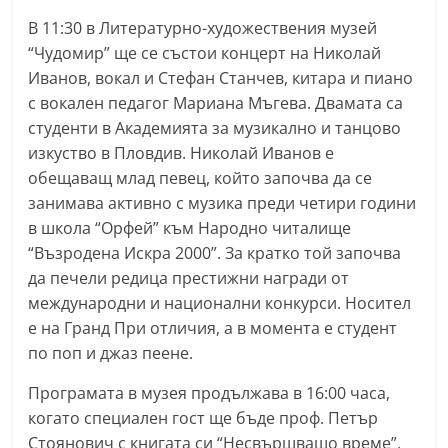
n
В 11:30 в Литературно-художествения музей
l
“Чудомир” ще се състои концерт на Николай
a
Иванов, вокал и Стефан Станчев, китара и пиано
k
с вокален педагог Мариана Мъгева. Двамата са
студенти в Академията за музикално и танцово
.
изкуство в Пловдив. Николай Иванов е
i
обещаващ млад певец, който започва да се
n
занимава активно с музика преди четири години
f
в школа “Орфей” към Народно читалище
o
“Възродена Искра 2000”. За кратко той започва
,
да печели редица престижни награди от
k
международни и национални конкурси. Носител
a
е на Гранд При отличия, а в момента е студент
по поп и джаз пеене.
z
a
Програмата в музея продължава в 16:00 часа,
n
когато специален гост ще бъде проф. Петър
l
Стоянович с книгата си “Несвършващо време”.