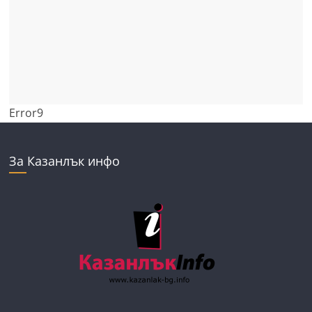
Error9
За Казанлък инфо