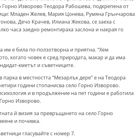
ло Горно Изворово Теодора Рабошева, подкрепена от
ици: Младен Желев, Мария Цонева, Румяна Грънчарова
онова, Дечо Крачев, Илиана Жекова, се заеха с
лко часа заедно ремонтираха заслона и накрая го
а им е била по-ползотворна и приятна. “Хем
то, когато човек е сред природата, макар и да има
кандидат-кметът и съветниците.
 парка в местността “Мезарлък дере” е на Теодора
четири години стопанисва село Горно Изворово.
психология и в продължение на пет години е работила
 Горно Изворово.
тната й визия за превръщането на село Горно
веене и почивка.
ветници гласувайте с номер 7.