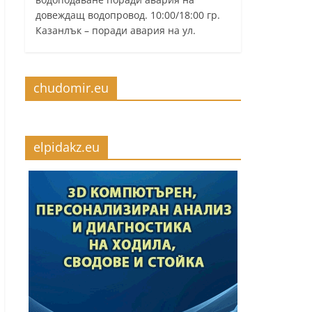
довеждащ водопровод. 10:00/18:00 гр.
Казанлък – поради авария на ул.
chudomir.eu
elpidakz.eu