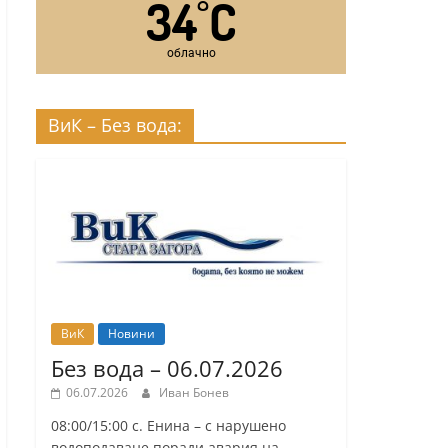
34
C
°
облачно
ВиК – Без вода:
ВиК
Новини
Без вода – 06.07.2026
06.07.2026
Иван Бонев
08:00/15:00 с. Енина – с нарушено
водоподаване поради авария на