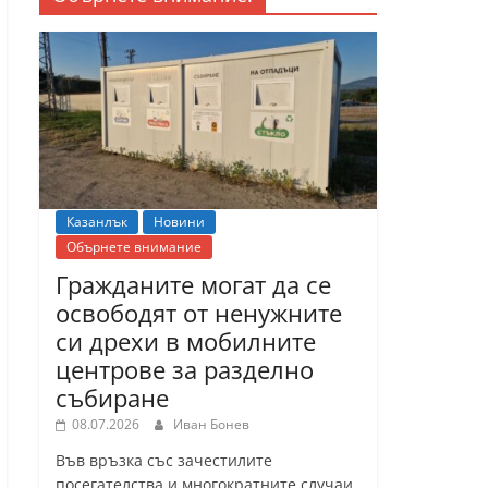
Казанлък
Новини
Обърнете внимание
Гражданите могат да се
освободят от ненужните
си дрехи в мобилните
центрове за разделно
събиране
08.07.2026
Иван Бонев
Във връзка със зачестилите
посегателства и многократните случаи