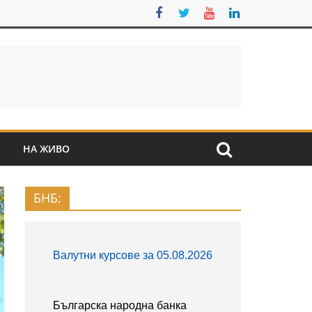
S
НА ЖИВО
БНБ: