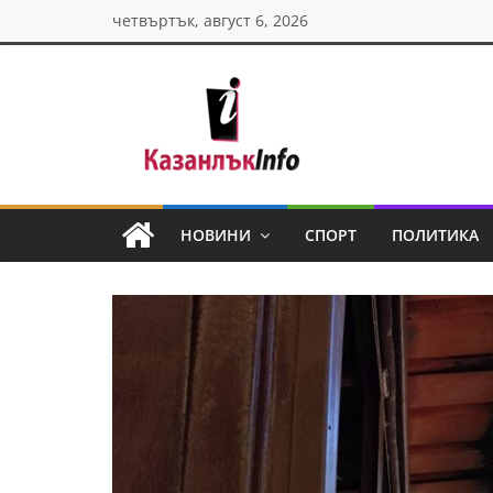
Skip
четвъртък, август 6, 2026
to
content
Казанлък
инфо
НОВИНИ
СПОРТ
ПОЛИТИКА
Н
о
в
и
н
и
о
т