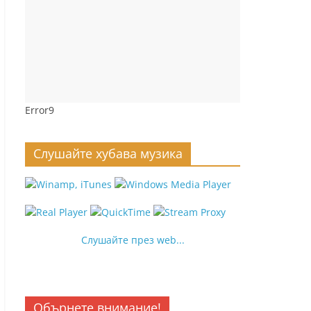
Error9
Слушайте хубава музика
Слушайте през web...
Обърнете внимание!