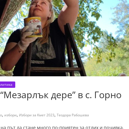
литика
“Мезарлък дере” в с. Горно
,
,
,
во
избори
Избори за Кмет 2023
Теодора Рабошева
на път да стане много по-приятен за отдих и почивка,