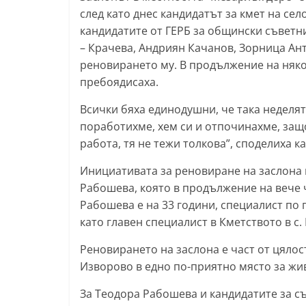
след като днес кандидатът за кмет на се
т
кандидатите от ГЕРБ за общински съветн
а
– Крачева, Андриян Качанов, Зорница Ант
р
реновирането му. В продължение на няко
а
пребоядисаха.
З
Всички бяха единодушни, че така неделят
а
поработихме, хем си и отпочинахме, защо
г
работа, тя не тежи толкова”, споделиха 
о
р
Инициативата за реновиране на заслона в
Рабошева, която в продължение на вече 
а
Рабошева е на 33 години, специалист по 
–
като главен специалист в Кметството в с.
k
a
Реновирането на заслона е част от цялос
z
Изворово в едно по-приятно място за жи
a
За Теодора Рабошева и кандидатите за съ
n