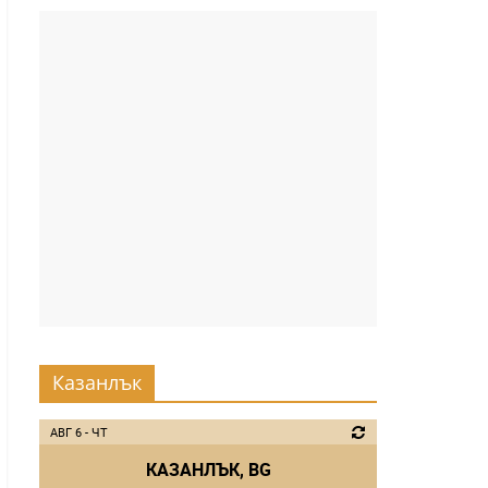
Казанлък
АВГ 6 - ЧТ
КАЗАНЛЪК, BG